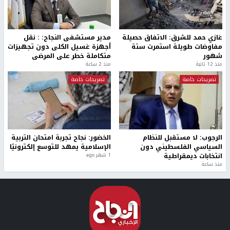
غازي حمد للشرق: الاتفاق حصيلة
مدير مستشفى النجاح: : نقل
مفاوضات طويلة استمرت ستة
أجهزة غسيل الكلى دون تجهيزات
شهور
متكاملة خطر على المرضى
منذ 12 ثانية
منذ 2 ساعة
تصريحات خاصة
تصريحات خاصة
الرجوب: لا مستقبل للنظام
الخضور: نجاح تجربة امتحان التربية
السياسي الفلسطيني دون
الإسلامية يمهد للتوسع إلكترونيًا
انتخابات ديمقراطية
1 شهر ago
منذ ساعة