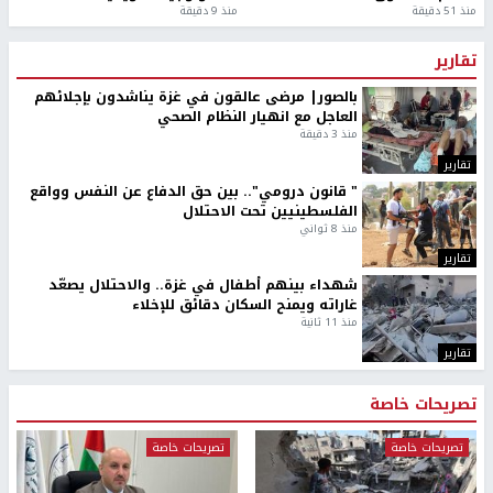
منذ 51 دقيقة
منذ 9 دقيقة
تقارير
بالصور| مرضى عالقون في غزة يناشدون بإجلائهم
العاجل مع انهيار النظام الصحي
منذ 3 دقيقة
تقارير
" قانون درومي".. بين حق الدفاع عن النفس وواقع
الفلسطينيين تحت الاحتلال
منذ 8 ثواني
تقارير
شهداء بينهم أطفال في غزة.. والاحتلال يصعّد
غاراته ويمنح السكان دقائق للإخلاء
منذ 11 ثانية
تقارير
تصريحات خاصة
تصريحات خاصة
تصريحات خاصة