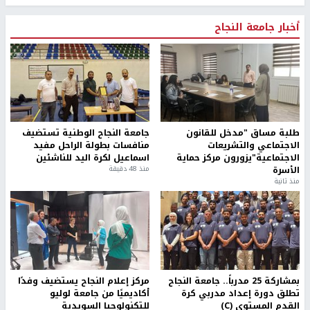
أخبار جامعة النجاح
طلبة مساق "مدخل للقانون
جامعة النجاح الوطنية تستضيف
الاجتماعي والتشريعات
منافسات بطولة الراحل مفيد
الاجتماعية"يزورون مركز حماية
اسماعيل لكرة اليد للناشئين
الأسرة
منذ 48 دقيقة
منذ ثانية
بمشاركة 25 مدرباً.. جامعة النجاح
مركز إعلام النجاح يستضيف وفدًا
تطلق دورة إعداد مدربي كرة
أكاديميًا من جامعة لوليو
القدم المستوى (C)
للتكنولوجيا السويدية