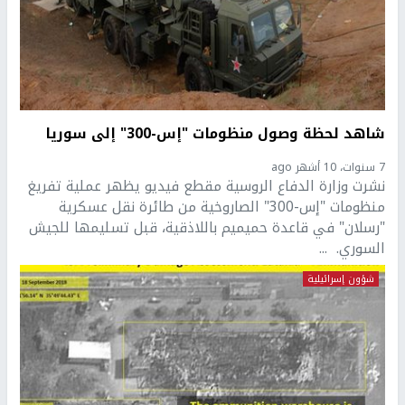
شاهد لحظة وصول منظومات "إس-300" إلى سوريا
7 سنوات، 10 أشهر ago
نشرت وزارة الدفاع الروسية مقطع فيديو يظهر عملية تفريغ
منظومات "إس-300" الصاروخية من طائرة نقل عسكرية
"رسلان" في قاعدة حميميم باللاذقية، قبل تسليمها للجيش
السوري. ...
شؤون إسرائيلية