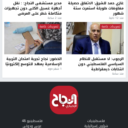
غازي حمد للشرق: الاتفاق حصيلة
مدير مستشفى النجاح: : نقل
مفاوضات طويلة استمرت ستة
أجهزة غسيل الكلى دون تجهيزات
شهور
متكاملة خطر على المرضى
منذ 12 ثانية
منذ 2 ساعة
تصريحات خاصة
تصريحات خاصة
الرجوب: لا مستقبل للنظام
الخضور: نجاح تجربة امتحان التربية
السياسي الفلسطيني دون
الإسلامية يمهد للتوسع إلكترونيًا
انتخابات ديمقراطية
1 شهر ago
منذ ساعة
فلسطينيات
فلسطينيو 48
شؤون إسرائيلية
عربي ودولي