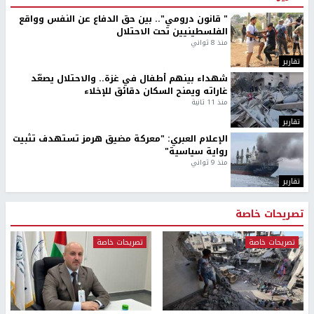
" قانون درومي".. بين حق الدفاع عن النفس وواقع
الفلسطينيين تحت الاحتلال
منذ 8 ثواني
تقارير
شهداء بينهم أطفال في غزة.. والاحتلال يصعّد
غاراته ويمنح السكان دقائق للإخلاء
منذ 11 ثانية
تقارير
الإعلام العبري: "معركة مضيق هرمز تستهدف تثبيت
رواية سياسية"
منذ 9 ثواني
تقارير
تصريحات خاصة
تصريحات خاصة
تصريحات خاصة