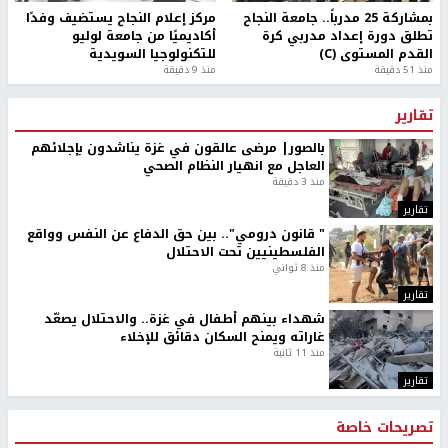
بمشاركة 25 مدرباً.. جامعة النجاح
مركز إعلام النجاح يستضيف وفدًا
تطلق دورة إعداد مدربي كرة
أكاديميًا من جامعة لوليو
القدم المستوى (C)
للتكنولوجيا السويدية
منذ 51 دقيقة
منذ 9 دقيقة
تقارير
بالصور| مرضى عالقون في غزة يناشدون بإجلائهم
العاجل مع انهيار النظام الصحي
منذ 3 دقيقة
تقارير
" قانون درومي".. بين حق الدفاع عن النفس وواقع
الفلسطينيين تحت الاحتلال
منذ 8 ثواني
تقارير
شهداء بينهم أطفال في غزة.. والاحتلال يصعّد
غاراته ويمنح السكان دقائق للإخلاء
منذ 11 ثانية
تقارير
تصريحات خاصة