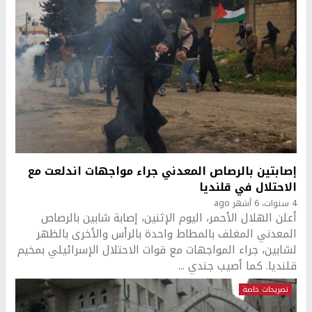
إصابتين بالرصاص المعدني جراء مواجهات اندلعت مع
الاحتلال في قلنديا
4 سنوات، 6 أشهر ago
أعلن الهلال الأحمر، اليوم الإثنين، إصابة شابين بالرصاص
المعدني المغلف بالمطاط واحدة بالرأس والأخرى بالظهر
لشابين، جراء المواجهات مع قوات الاحتلال الإسرائيلي بمخيم
قلنديا. كما أصيب جندي ...
تصريحات خاصة