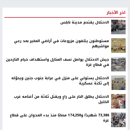
اخر الأخبار
الاحتلال يقتحم مدينة نابلس
مستوطنون يتلفون مزروعات في أراضي المغير بعد رعي
مواشيهم
جيش الاحتلال يواصل نسف المنازل واستهداف خيام النازحين
في قطاع غزة
الاحتلال يستولي على منزل في عرابة جنوب جنين ويحوّله
إلى ثكنة عسكرية
الاحتلال يطلق النار على راعٍ ويقتل ثلاثة من أغنامه غرب
الخليل
73,386 شهيدًا و174,250 مصابًا منذ بدء العدوان على قطاع
غزة