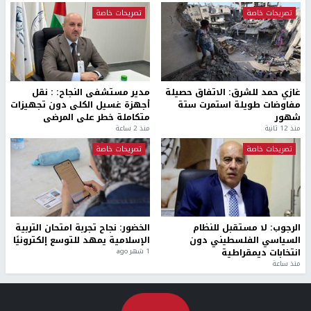
تصريحات خاصة
تصريحات خاصة
غازي حمد للشرق: الاتفاق حصيلة
مدير مستشفى النجاح: : نقل
مفاوضات طويلة استمرت ستة
أجهزة غسيل الكلى دون تجهيزات
شهور
متكاملة خطر على المرضى
منذ 12 ثانية
منذ 2 ساعة
تصريحات خاصة
تصريحات خاصة
الرجوب: لا مستقبل للنظام
الخضور: نجاح تجربة امتحان التربية
السياسي الفلسطيني دون
الإسلامية يمهد للتوسع إلكترونيًا
انتخابات ديمقراطية
1 شهر ago
منذ ساعة