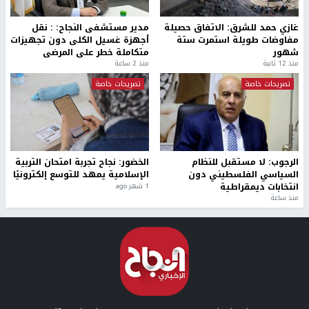
غازي حمد للشرق: الاتفاق حصيلة
مدير مستشفى النجاح: : نقل
مفاوضات طويلة استمرت ستة
أجهزة غسيل الكلى دون تجهيزات
شهور
متكاملة خطر على المرضى
منذ 12 ثانية
منذ 2 ساعة
تصريحات خاصة
تصريحات خاصة
الرجوب: لا مستقبل للنظام
الخضور: نجاح تجربة امتحان التربية
السياسي الفلسطيني دون
الإسلامية يمهد للتوسع إلكترونيًا
انتخابات ديمقراطية
1 شهر ago
منذ ساعة