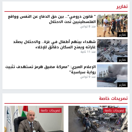
تقارير
" قانون درومي".. بين حق الدفاع عن النفس وواقع
الفلسطينيين تحت الاحتلال
منذ 8 ثواني
تقارير
شهداء بينهم أطفال في غزة.. والاحتلال يصعّد
غاراته ويمنح السكان دقائق للإخلاء
منذ 11 ثانية
تقارير
الإعلام العبري: "معركة مضيق هرمز تستهدف تثبيت
رواية سياسية"
منذ 9 ثواني
تقارير
تصريحات خاصة
تصريحات خاصة
تصريحات خاصة