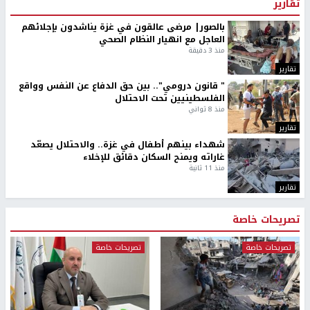
تقارير
بالصور| مرضى عالقون في غزة يناشدون بإجلائهم
العاجل مع انهيار النظام الصحي
منذ 3 دقيقة
تقارير
" قانون درومي".. بين حق الدفاع عن النفس وواقع
الفلسطينيين تحت الاحتلال
منذ 8 ثواني
تقارير
شهداء بينهم أطفال في غزة.. والاحتلال يصعّد
غاراته ويمنح السكان دقائق للإخلاء
منذ 11 ثانية
تقارير
تصريحات خاصة
تصريحات خاصة
تصريحات خاصة