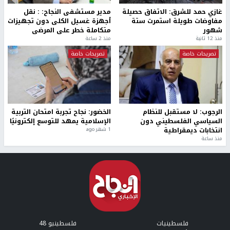
غازي حمد للشرق: الاتفاق حصيلة
مدير مستشفى النجاح: : نقل
مفاوضات طويلة استمرت ستة
أجهزة غسيل الكلى دون تجهيزات
شهور
متكاملة خطر على المرضى
منذ 12 ثانية
منذ 2 ساعة
تصريحات خاصة
تصريحات خاصة
الرجوب: لا مستقبل للنظام
الخضور: نجاح تجربة امتحان التربية
السياسي الفلسطيني دون
الإسلامية يمهد للتوسع إلكترونيًا
انتخابات ديمقراطية
1 شهر ago
منذ ساعة
فلسطينيات
فلسطينيو 48