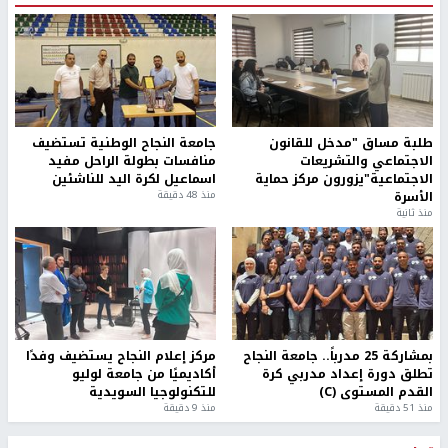
طلبة مساق "مدخل للقانون
جامعة النجاح الوطنية تستضيف
الاجتماعي والتشريعات
منافسات بطولة الراحل مفيد
الاجتماعية"يزورون مركز حماية
اسماعيل لكرة اليد للناشئين
الأسرة
منذ 48 دقيقة
منذ ثانية
بمشاركة 25 مدرباً.. جامعة النجاح
مركز إعلام النجاح يستضيف وفدًا
تطلق دورة إعداد مدربي كرة
أكاديميًا من جامعة لوليو
القدم المستوى (C)
للتكنولوجيا السويدية
منذ 51 دقيقة
منذ 9 دقيقة