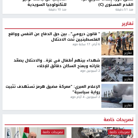
القدم المستوى (C)
للتكنولوجيا السويدية
منذ 51 دقيقة
منذ 10 دقيقة
تقارير
" قانون درومي".. بين حق الدفاع عن النفس وواقع
الفلسطينيين تحت الاحتلال
6 أيام، 17 ساعة ago
تقارير
شهداء بينهم أطفال في غزة.. والاحتلال يصعّد
غاراته ويمنح السكان دقائق للإخلاء
2 أسبوعين ago
تقارير
الإعلام العبري: "معركة مضيق هرمز تستهدف تثبيت
رواية سياسية"
2 أسبوعين، 4 أيام ago
تقارير
تصريحات خاصة
تصريحات خاصة
تصريحات خاصة