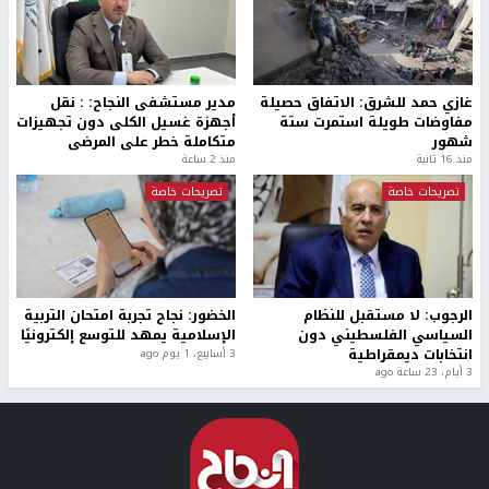
غازي حمد للشرق: الاتفاق حصيلة
مدير مستشفى النجاح: : نقل
مفاوضات طويلة استمرت ستة
أجهزة غسيل الكلى دون تجهيزات
شهور
متكاملة خطر على المرضى
منذ 16 ثانية
منذ 2 ساعة
تصريحات خاصة
تصريحات خاصة
الرجوب: لا مستقبل للنظام
الخضور: نجاح تجربة امتحان التربية
السياسي الفلسطيني دون
الإسلامية يمهد للتوسع إلكترونيًا
انتخابات ديمقراطية
3 أسابيع، 1 يوم ago
3 أيام، 23 ساعة ago