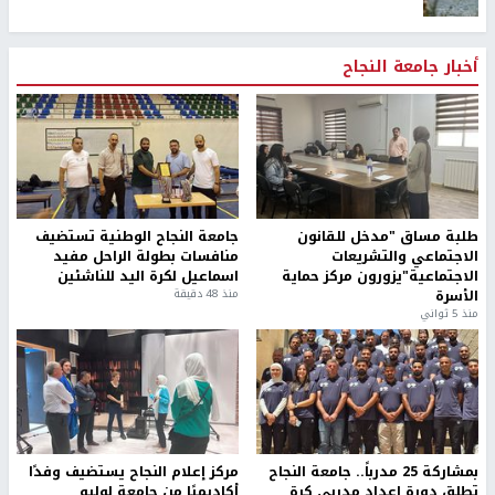
أخبار جامعة النجاح
طلبة مساق "مدخل للقانون
جامعة النجاح الوطنية تستضيف
الاجتماعي والتشريعات
منافسات بطولة الراحل مفيد
الاجتماعية"يزورون مركز حماية
اسماعيل لكرة اليد للناشئين
الأسرة
منذ 48 دقيقة
منذ 5 ثواني
بمشاركة 25 مدرباً.. جامعة النجاح
مركز إعلام النجاح يستضيف وفدًا
تطلق دورة إعداد مدربي كرة
أكاديميًا من جامعة لوليو