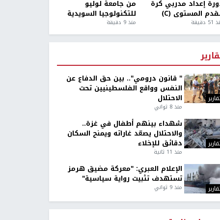
ورة إعداد مدربي كرة
من جامعة لوليو
قدم المستوى (C)
للتكنولوجيا السويدية
5 دقيقة
منذ 9 دقيقة
قارير
" قانون درومي".. بين حق الدفاع عن
النفس وواقع الفلسطينيين تحت
الاحتلال
قارير
منذ 8 ثواني
شهداء بينهم أطفال في غزة..
والاحتلال يصعّد غاراته ويمنح السكان
دقائق للإخلاء
قارير
منذ 11 ثانية
الإعلام العبري: "معركة مضيق هرمز
تستهدف تثبيت رواية سياسية"
منذ 9 ثواني
قارير