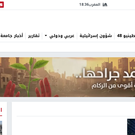
المغرب
18:36
البث
نيو 48
شؤون إسرائيلية
عربي ودولي
تقارير
أخبار جامعة 
ا