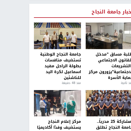
خبار جامعة النجاح
لبة مساق "مدخل
جامعة النجاح الوطنية
لقانون الاجتماعي
تستضيف منافسات
التشريعات
بطولة الراحل مفيد
لاجتماعية"يزورون مركز
اسماعيل لكرة اليد
ماية الأسرة
للناشئين
ذ ثانية
منذ 48 دقيقة
بمشاركة 25 مدرباً..
مركز إعلام النجاح
امعة النجاح تطلق
يستضيف وفدًا أكاديميًا