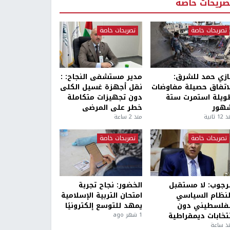
صريحات خاصة
تصريحات خاصة
تصريحات خاصة
ازي حمد للشرق:
مدير مستشفى النجاح: :
لاتفاق حصيلة مفاوضات
نقل أجهزة غسيل الكلى
ويلة استمرت ستة
دون تجهيزات متكاملة
هور
خطر على المرضى
1 ثانية
منذ 2 ساعة
تصريحات خاصة
تصريحات خاصة
لرجوب: لا مستقبل
الخضور: نجاح تجربة
لنظام السياسي
امتحان التربية الإسلامية
لفلسطيني دون
يمهد للتوسع إلكترونيًا
نتخابات ديمقراطية
1 شهر ago
ذ ساعة