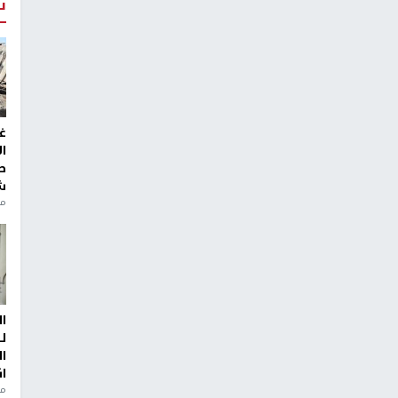
ت
غ
ا
ط
ش
منذ 2
ا
ل
ا
ا
من