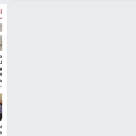
أ
ط
ل
و
ا
ح
من
ج