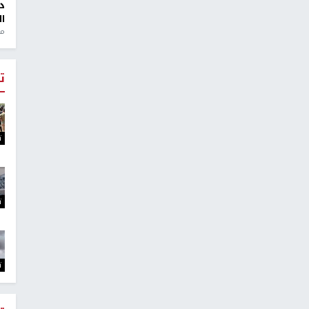
د
ال
منذ 1
ت
ت
ت
ت