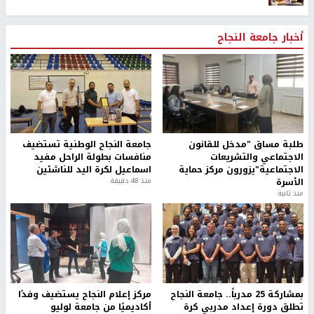
أخبار جامعة النجاح
طلبة مساق "مدخل للقانون
جامعة النجاح الوطنية تستضيف
الاجتماعي والتشريعات
منافسات بطولة الراحل مفيد
الاجتماعية"يزورون مركز حماية
اسماعيل لكرة اليد للناشئين
الأسرة
منذ 48 دقيقة
منذ ثانية
بمشاركة 25 مدرباً.. جامعة النجاح
مركز إعلام النجاح يستضيف وفدًا
تطلق دورة إعداد مدربي كرة
أكاديميًا من جامعة لوليو