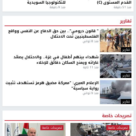
القدم المستوى (C)
للتكنولوجيا السويدية
منذ 51 دقيقة
منذ 9 دقيقة
تقارير
" قانون درومي".. بين حق الدفاع عن النفس وواقع
الفلسطينيين تحت الاحتلال
منذ 8 ثواني
تقارير
شهداء بينهم أطفال في غزة.. والاحتلال يصعّد
غاراته ويمنح السكان دقائق للإخلاء
منذ 11 ثانية
تقارير
الإعلام العبري: "معركة مضيق هرمز تستهدف تثبيت
رواية سياسية"
منذ 9 ثواني
تقارير
تصريحات خاصة
تصريحات خاصة
تصريحات خاصة