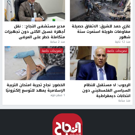
غازي حمد للشرق: الاتفاق حصيلة
مدير مستشفى النجاح: : نقل
مفاوضات طويلة استمرت ستة
أجهزة غسيل الكلى دون تجهيزات
شهور
متكاملة خطر على المرضى
منذ 12 ثانية
منذ 2 ساعة
تصريحات خاصة
تصريحات خاصة
الرجوب: لا مستقبل للنظام
الخضور: نجاح تجربة امتحان التربية
السياسي الفلسطيني دون
الإسلامية يمهد للتوسع إلكترونيًا
انتخابات ديمقراطية
1 شهر ago
منذ ساعة