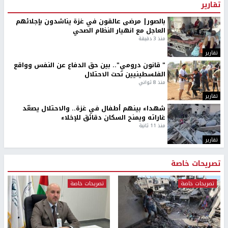
تقارير
بالصور| مرضى عالقون في غزة يناشدون بإجلائهم
العاجل مع انهيار النظام الصحي
منذ 3 دقيقة
تقارير
" قانون درومي".. بين حق الدفاع عن النفس وواقع
الفلسطينيين تحت الاحتلال
منذ 8 ثواني
تقارير
شهداء بينهم أطفال في غزة.. والاحتلال يصعّد
غاراته ويمنح السكان دقائق للإخلاء
منذ 11 ثانية
تقارير
تصريحات خاصة
تصريحات خاصة
تصريحات خاصة