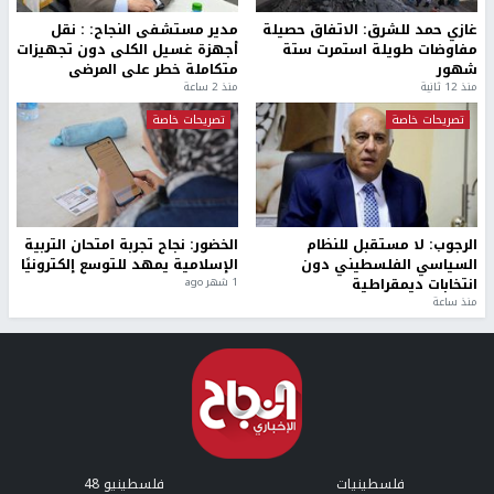
غازي حمد للشرق: الاتفاق حصيلة
مدير مستشفى النجاح: : نقل
مفاوضات طويلة استمرت ستة
أجهزة غسيل الكلى دون تجهيزات
شهور
متكاملة خطر على المرضى
منذ 12 ثانية
منذ 2 ساعة
تصريحات خاصة
تصريحات خاصة
الرجوب: لا مستقبل للنظام
الخضور: نجاح تجربة امتحان التربية
السياسي الفلسطيني دون
الإسلامية يمهد للتوسع إلكترونيًا
انتخابات ديمقراطية
1 شهر ago
منذ ساعة
فلسطينيات
فلسطينيو 48