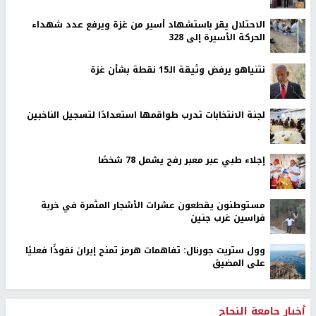
الاحتلال يقر باستشهاد أسير من غزة ويرفع عدد شهداء
الحركة الأسيرة إلى 328
نتنياهو يرفض وثيقة الـ15 نقطة بشأن غزة
لجنة الانتخابات تدرب طواقمها استعدادًا لتسجيل الناخبين
إجلاء طبي عبر معبر رفح يشمل 78 شخصًا
مستوطنون يقطعون عشرات الأشجار المثمرة في خربة
فراسين غرب جنين
وول ستريت جورنال: تفاهمات هرمز تمنح إيران نفوذًا فعليًا
على المضيق
أخبار جامعة النجاح