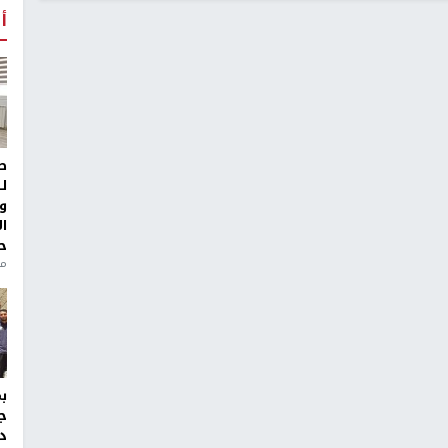
أ
ط
ل
و
ا
ح
من
ج
د