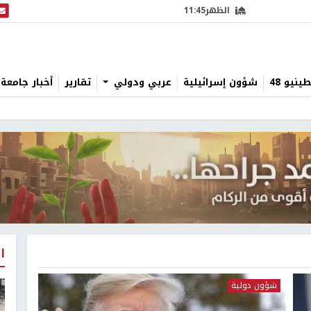
الظهر
11:45
البث
نيو 48
شؤون إسرائيلية
عربي ودولي
تقارير
أخبار جامعة 
ا
شؤون دولية