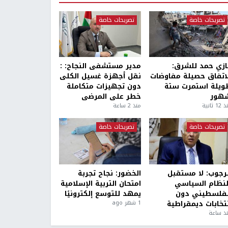
تصريحات خاصة
تصريحات خاصة
ازي حمد للشرق:
مدير مستشفى النجاح: :
لاتفاق حصيلة مفاوضات
نقل أجهزة غسيل الكلى
ويلة استمرت ستة
دون تجهيزات متكاملة
هور
خطر على المرضى
1 ثانية
منذ 2 ساعة
تصريحات خاصة
تصريحات خاصة
لرجوب: لا مستقبل
الخضور: نجاح تجربة
لنظام السياسي
امتحان التربية الإسلامية
لفلسطيني دون
يمهد للتوسع إلكترونيًا
نتخابات ديمقراطية
1 شهر ago
ذ ساعة