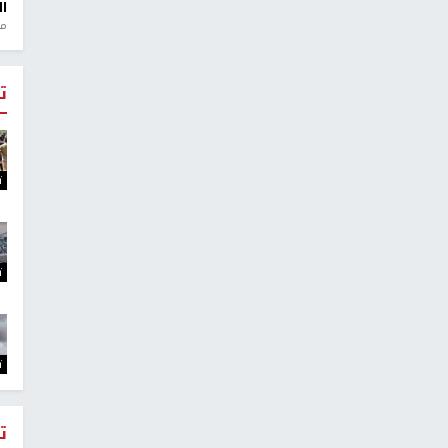
ال
منذ 1
ت
ت
ت
ت
ت