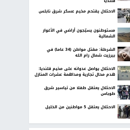
قلنديا
الاحتلال يقتحم مخيم عسكر شرق نابلس
مستوطنون يسيّجون أراضي في الأغوار
الشمالية
الشرطة: مقتل مواطن (34 عاما) في
بيرزيت شمال رام الله
الاحتلال يواصل عدوانه على مخيم قلنديا:
هدم محال تجارية ومداهمة عشرات المنازل
الاحتلال يعتقل طفلا من تياسير شرق
طوباس
الاحتلال يعتقل 5 مواطنين من الخليل