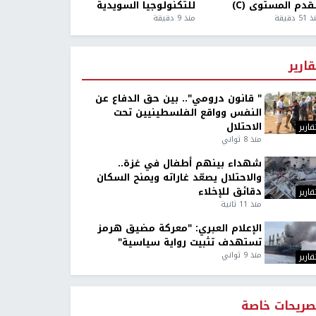
قدم المستوى (C)
للتكنولوجيا السويدية
5 دقيقة
منذ 9 دقيقة
قارير
" قانون درومي".. بين حق الدفاع عن
النفس وواقع الفلسطينيين تحت
الاحتلال
قارير
منذ 8 ثواني
شهداء بينهم أطفال في غزة..
والاحتلال يصعّد غاراته ويمنح السكان
دقائق للإخلاء
قارير
منذ 11 ثانية
الإعلام العبري: "معركة مضيق هرمز
تستهدف تثبيت رواية سياسية"
منذ 9 ثواني
قارير
صريحات خاصة