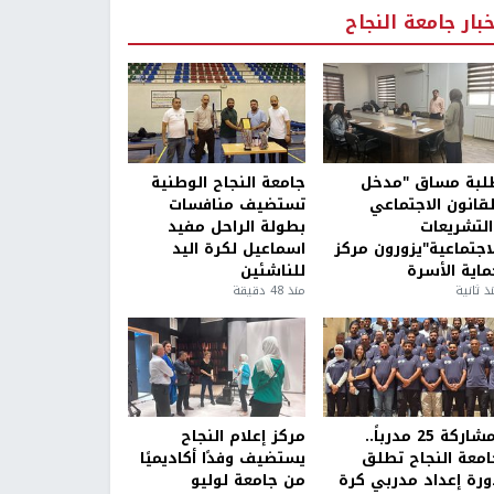
خبار جامعة النجاح
لبة مساق "مدخل
جامعة النجاح الوطنية
لقانون الاجتماعي
تستضيف منافسات
التشريعات
بطولة الراحل مفيد
لاجتماعية"يزورون مركز
اسماعيل لكرة اليد
ماية الأسرة
للناشئين
ذ ثانية
منذ 48 دقيقة
بمشاركة 25 مدرباً..
مركز إعلام النجاح
امعة النجاح تطلق
يستضيف وفدًا أكاديميًا
ورة إعداد مدربي كرة
من جامعة لوليو