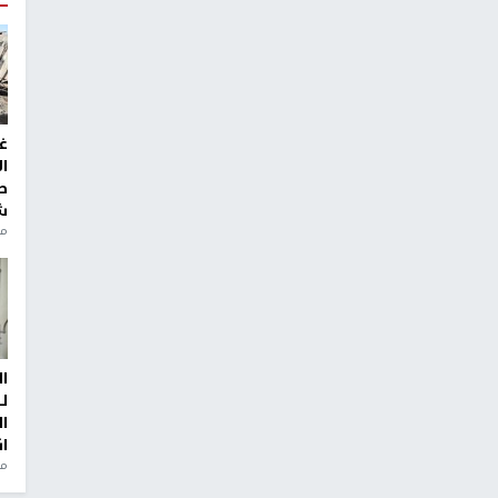
غ
ا
ط
ش
منذ 2
ا
ل
ا
ا
من