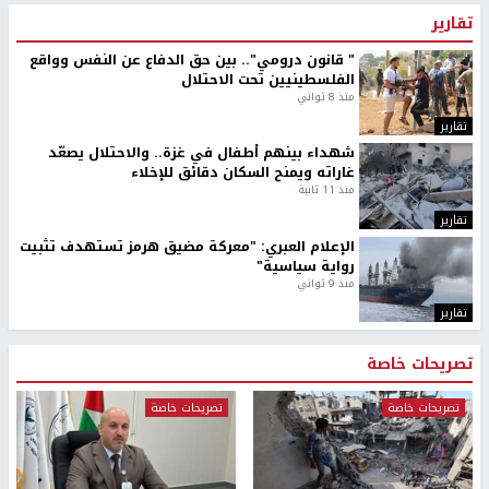
تقارير
" قانون درومي".. بين حق الدفاع عن النفس وواقع
الفلسطينيين تحت الاحتلال
منذ 8 ثواني
تقارير
شهداء بينهم أطفال في غزة.. والاحتلال يصعّد
غاراته ويمنح السكان دقائق للإخلاء
منذ 11 ثانية
تقارير
الإعلام العبري: "معركة مضيق هرمز تستهدف تثبيت
رواية سياسية"
منذ 9 ثواني
تقارير
تصريحات خاصة
تصريحات خاصة
تصريحات خاصة