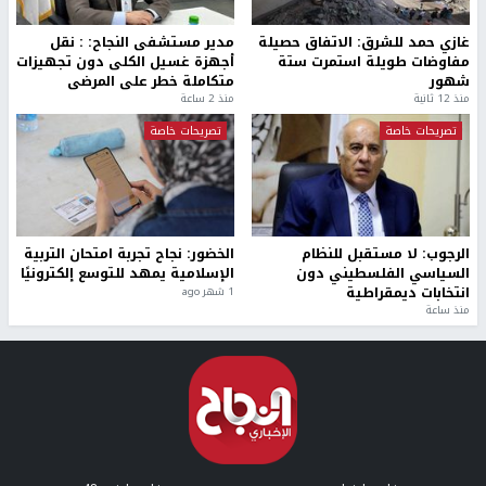
غازي حمد للشرق: الاتفاق حصيلة
مدير مستشفى النجاح: : نقل
مفاوضات طويلة استمرت ستة
أجهزة غسيل الكلى دون تجهيزات
شهور
متكاملة خطر على المرضى
منذ 12 ثانية
منذ 2 ساعة
تصريحات خاصة
تصريحات خاصة
الرجوب: لا مستقبل للنظام
الخضور: نجاح تجربة امتحان التربية
السياسي الفلسطيني دون
الإسلامية يمهد للتوسع إلكترونيًا
انتخابات ديمقراطية
1 شهر ago
منذ ساعة