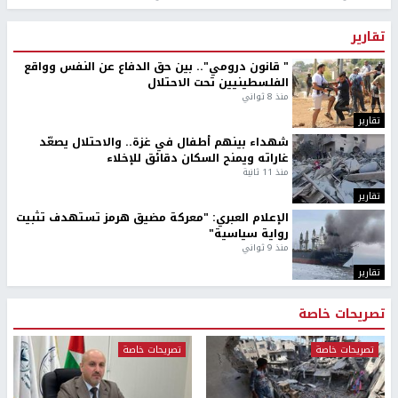
تقارير
" قانون درومي".. بين حق الدفاع عن النفس وواقع
الفلسطينيين تحت الاحتلال
منذ 8 ثواني
تقارير
شهداء بينهم أطفال في غزة.. والاحتلال يصعّد
غاراته ويمنح السكان دقائق للإخلاء
منذ 11 ثانية
تقارير
الإعلام العبري: "معركة مضيق هرمز تستهدف تثبيت
رواية سياسية"
منذ 9 ثواني
تقارير
تصريحات خاصة
تصريحات خاصة
تصريحات خاصة