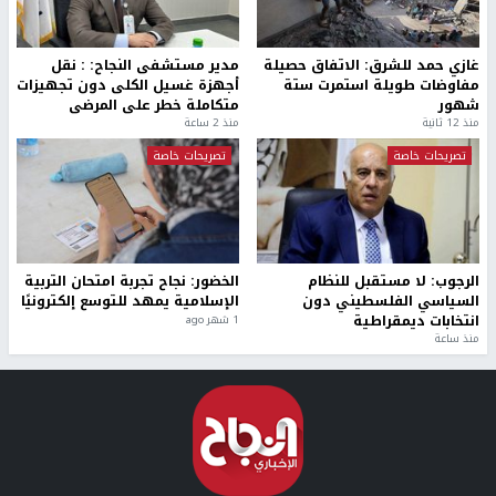
غازي حمد للشرق: الاتفاق حصيلة
مدير مستشفى النجاح: : نقل
مفاوضات طويلة استمرت ستة
أجهزة غسيل الكلى دون تجهيزات
شهور
متكاملة خطر على المرضى
منذ 12 ثانية
منذ 2 ساعة
تصريحات خاصة
تصريحات خاصة
الرجوب: لا مستقبل للنظام
الخضور: نجاح تجربة امتحان التربية
السياسي الفلسطيني دون
الإسلامية يمهد للتوسع إلكترونيًا
انتخابات ديمقراطية
1 شهر ago
منذ ساعة