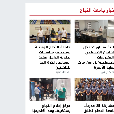
خبار جامعة النجاح
لبة مساق "مدخل
جامعة النجاح الوطنية
لقانون الاجتماعي
تستضيف منافسات
التشريعات
بطولة الراحل مفيد
لاجتماعية"يزورون مركز
اسماعيل لكرة اليد
ماية الأسرة
للناشئين
5 ثواني
منذ 48 دقيقة
بمشاركة 25 مدرباً..
مركز إعلام النجاح
امعة النجاح تطلق
يستضيف وفدًا أكاديميًا