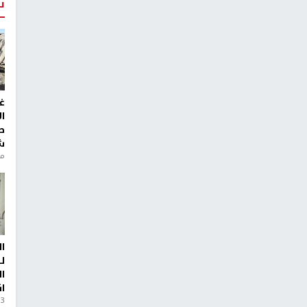
ت
غ
ا
ط
ش
منذ 6
ا
ل
ا
ا
3 أيام، 23 ساعة ago