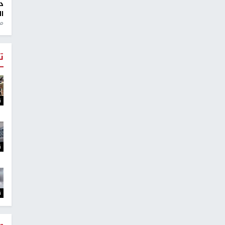
د
ال
منذ 1
ت
ت
ت
ت