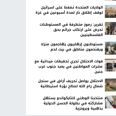
الولايات المتحدة تضغط على اسرائيل
لوقف إطلاق نار لمدة أسبوعين في غزة
تقرير: رموز متطرفة في المستوطنات
تحرض على ارتكاب جرائم بحق
الفلسطينيين
مستوطنون إرهابيون يهاجمون منزلا
ويقتحمون مناطق في بيت لحم
قوات الاحتلال تجري تحقيقات ميدانية مع
عشرات المواطنين في يعبد جنوب غرب
جنين
الاحتلال يواصل تجريف أراضٍ في سنجل
شمال رام الله لصالح بؤرة استيطانية
منتخبنا الوطني للتايكواندو يستهل
مشاركته في بطولة الحسن الدولية
بذهبية وبرونزية