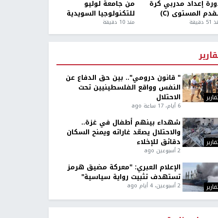
ورة إعداد مدربي كرة
من جامعة لوليو
قدم المستوى (C)
للتكنولوجيا السويدية
5 دقيقة
منذ 10 دقيقة
قارير
" قانون درومي".. بين حق الدفاع عن
النفس وواقع الفلسطينيين تحت
الاحتلال
قارير
6 أيام، 17 ساعة ago
شهداء بينهم أطفال في غزة..
والاحتلال يصعّد غاراته ويمنح السكان
دقائق للإخلاء
قارير
2 أسبوعين ago
الإعلام العبري: "معركة مضيق هرمز
تستهدف تثبيت رواية سياسية"
2 أسبوعين، 4 أيام ago
قارير