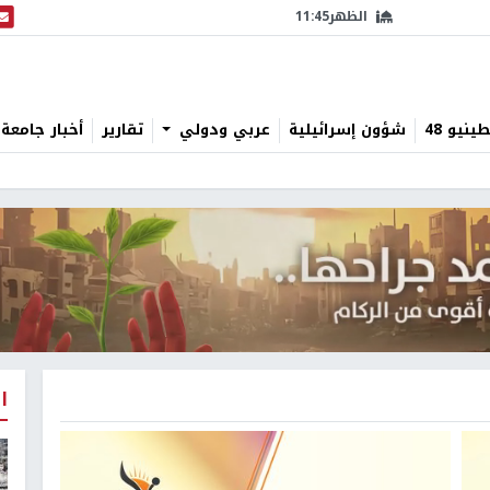
الظهر
11:45
البث
نيو 48
شؤون إسرائيلية
عربي ودولي
تقارير
أخبار جامعة 
ا