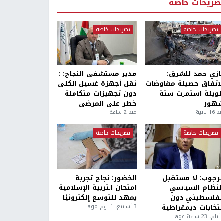
صريحات خاصة
تصريحات خاصة
تصريحات خاصة
ازي حمد للشرق:
مدير مستشفى النجاح: :
لاتفاق حصيلة مفاوضات
نقل أجهزة غسيل الكلى
ويلة استمرت ستة
دون تجهيزات متكاملة
هور
خطر على المرضى
1 ثانية
منذ 2 ساعة
تصريحات خاصة
تصريحات خاصة
لرجوب: لا مستقبل
الخضور: نجاح تجربة
لنظام السياسي
امتحان التربية الإسلامية
لفلسطيني دون
يمهد للتوسع إلكترونيًا
نتخابات ديمقراطية
3 أسابيع، 1 يوم ago