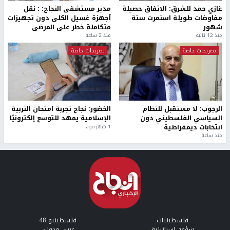
غازي حمد للشرق: الاتفاق حصيلة
مدير مستشفى النجاح: : نقل
مفاوضات طويلة استمرت ستة
أجهزة غسيل الكلى دون تجهيزات
شهور
متكاملة خطر على المرضى
منذ 12 ثانية
منذ 2 ساعة
تصريحات خاصة
تصريحات خاصة
الرجوب: لا مستقبل للنظام
الخضور: نجاح تجربة امتحان التربية
السياسي الفلسطيني دون
الإسلامية يمهد للتوسع إلكترونيًا
انتخابات ديمقراطية
1 شهر ago
منذ ساعة
فلسطينيات
فلسطينيو 48
شؤون إسرائيلية
عربي ودولي