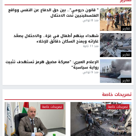
" قانون درومي".. بين حق الدفاع عن النفس وواقع
الفلسطينيين تحت الاحتلال
منذ 8 ثواني
تقارير
شهداء بينهم أطفال في غزة.. والاحتلال يصعّد
غاراته ويمنح السكان دقائق للإخلاء
منذ 11 ثانية
تقارير
الإعلام العبري: "معركة مضيق هرمز تستهدف تثبيت
رواية سياسية"
منذ 9 ثواني
تقارير
تصريحات خاصة
تصريحات خاصة
تصريحات خاصة