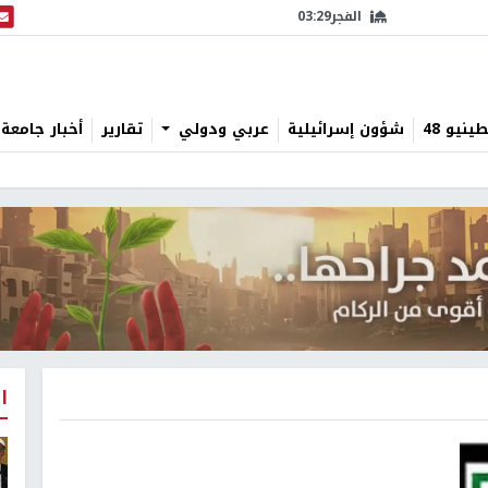
الفجر
03:29
البث
نيو 48
شؤون إسرائيلية
عربي ودولي
تقارير
أخبار جامعة 
ا