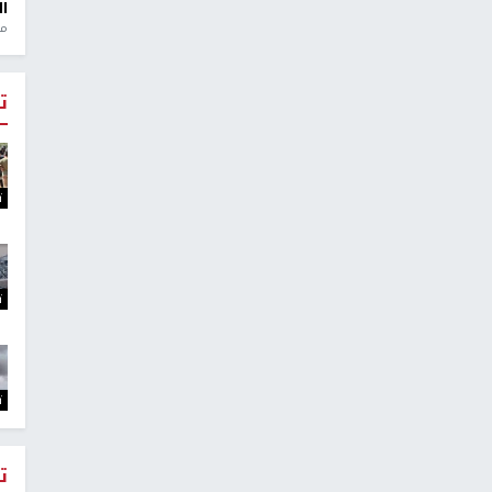
ال
منذ 1
ت
ت
ت
ت
ت