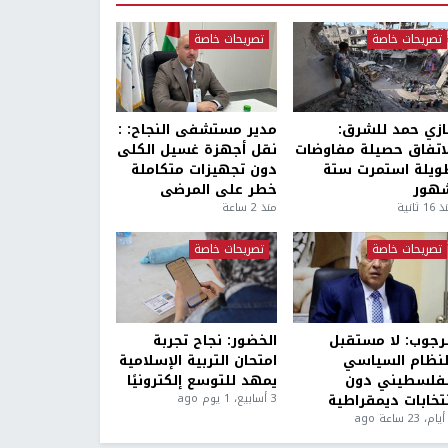
تصريحات خاصة
تصريحات خاصة
ازي حمد للشرق:
مدير مستشفى النجاح: :
لاتفاق حصيلة مفاوضات
نقل أجهزة غسيل الكلى
ويلة استمرت ستة
دون تجهيزات متكاملة
هور
خطر على المرضى
1 ثانية
منذ 2 ساعة
تصريحات خاصة
تصريحات خاصة
لرجوب: لا مستقبل
الخضور: نجاح تجربة
لنظام السياسي
امتحان التربية الإسلامية
لفلسطيني دون
يمهد للتوسع إلكترونيًا
نتخابات ديمقراطية
3 أسابيع، 1 يوم ago