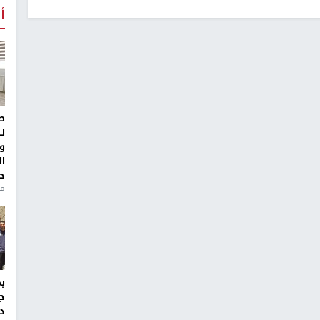
أ
ط
ل
و
ا
ح
منذ 
ج
د