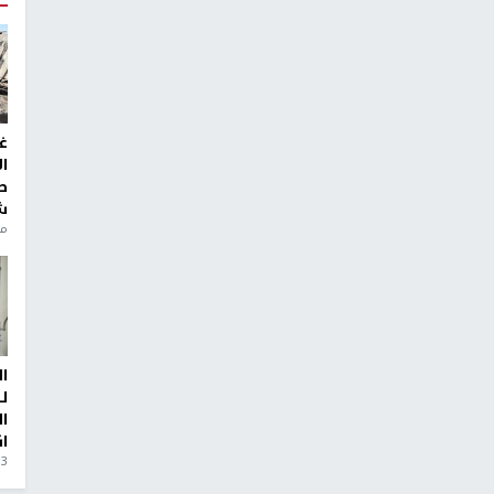
غ
ا
ط
ش
منذ 6
ا
ل
ا
ا
3 أيام، 23 ساعة ago