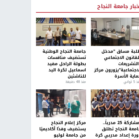
خبار جامعة النجاح
لبة مساق "مدخل
جامعة النجاح الوطنية
لقانون الاجتماعي
تستضيف منافسات
التشريعات
بطولة الراحل مفيد
لاجتماعية"يزورون مركز
اسماعيل لكرة اليد
ماية الأسرة
للناشئين
5 ثواني
منذ 48 دقيقة
بمشاركة 25 مدرباً..
مركز إعلام النجاح
امعة النجاح تطلق
يستضيف وفدًا أكاديميًا
ورة إعداد مدربي كرة
من جامعة لوليو