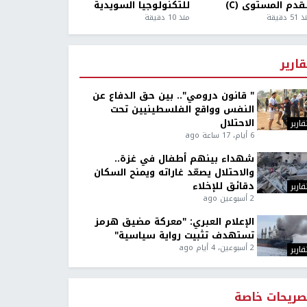
قدم المستوى (C)
للتكنولوجيا السويدية
5 دقيقة
منذ 10 دقيقة
قارير
" قانون درومي".. بين حق الدفاع عن
النفس وواقع الفلسطينيين تحت
الاحتلال
قارير
6 أيام، 17 ساعة ago
شهداء بينهم أطفال في غزة..
والاحتلال يصعّد غاراته ويمنح السكان
دقائق للإخلاء
قارير
2 أسبوعين ago
الإعلام العبري: "معركة مضيق هرمز
تستهدف تثبيت رواية سياسية"
2 أسبوعين، 4 أيام ago
قارير
صريحات خاصة