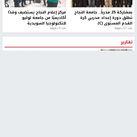
بمشاركة 25 مدرباً.. جامعة النجاح
مركز إعلام النجاح يستضيف وفدًا
تطلق دورة إعداد مدربي كرة
أكاديميًا من جامعة لوليو
القدم المستوى (C)
للتكنولوجيا السويدية
منذ 51 دقيقة
منذ 9 دقيقة
تقارير
بالصور| مرضى عالقون في غزة يناشدون بإجلائهم
العاجل مع انهيار النظام الصحي
منذ 3 دقيقة
تقارير
" قانون درومي".. بين حق الدفاع عن النفس وواقع
الفلسطينيين تحت الاحتلال
منذ 8 ثواني
تقارير
شهداء بينهم أطفال في غزة.. والاحتلال يصعّد
غاراته ويمنح السكان دقائق للإخلاء
منذ 11 ثانية
تقارير