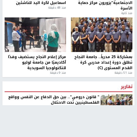
الاجتماعية"يزورون مركز حماية
اسماعيل لكرة اليد للناشئين
الأسرة
منذ 48 دقيقة
منذ ثانية
بمشاركة 25 مدرباً.. جامعة النجاح
مركز إعلام النجاح يستضيف وفدًا
تطلق دورة إعداد مدربي كرة
أكاديميًا من جامعة لوليو
القدم المستوى (C)
للتكنولوجيا السويدية
منذ 51 دقيقة
منذ 9 دقيقة
تقارير
" قانون درومي".. بين حق الدفاع عن النفس وواقع
الفلسطينيين تحت الاحتلال
منذ 8 ثواني
تقارير
شهداء بينهم أطفال في غزة.. والاحتلال يصعّد
غاراته ويمنح السكان دقائق للإخلاء
منذ 11 ثانية