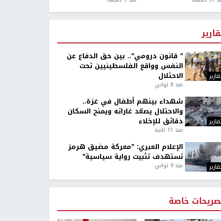
قارير
" قانون درومي".. بين حق الدفاع عن
النفس وواقع الفلسطينيين تحت
الاحتلال
قارير
منذ 8 ثواني
شهداء بينهم أطفال في غزة..
والاحتلال يصعّد غاراته ويمنح السكان
دقائق للإخلاء
قارير
منذ 11 ثانية
الإعلام العبري: "معركة مضيق هرمز
تستهدف تثبيت رواية سياسية"
منذ 9 ثواني
قارير
صريحات خاصة