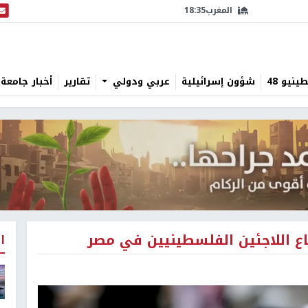
المغرب
18:35
البث
نيو 48
شؤون إسرائيلية
عربي ودولي
تقارير
أخبار جامعة 
ا