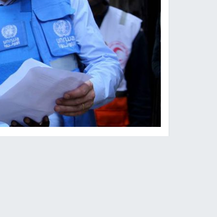
النجاح الإخباري -
اعلنت وكالة الأمم المتحدة لإغاث
مايكل إيبيي" الأوغندي الجنسية مديراً لشؤونها في 
الصومالية.