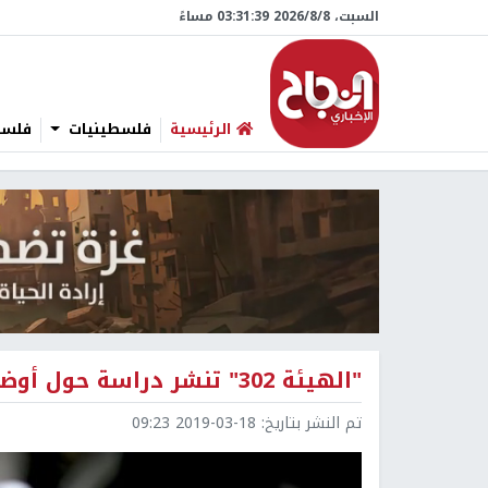
السبت، 8/‏8/‏2026 03:31:40 مساءً
الرئيسية
فلسطينيات
فلسطي
"الهيئة 302" تنشر دراسة حول أوضاع اللاجئين الفلسطينيين في مصر
تم النشر بتاريخ:
2019-03-18 09:23