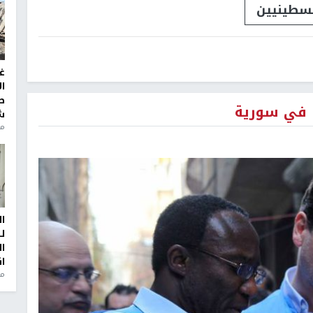
لسطينيين
غ
ا
ط
ها في سورية
ش
منذ 2
ا
ل
ا
ا
من