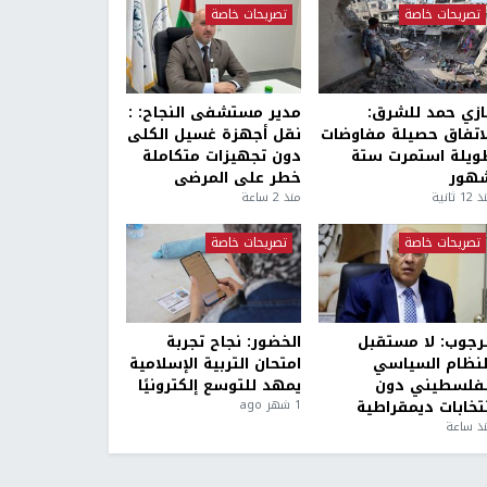
تصريحات خاصة
تصريحات خاصة
ازي حمد للشرق:
مدير مستشفى النجاح: :
لاتفاق حصيلة مفاوضات
نقل أجهزة غسيل الكلى
ويلة استمرت ستة
دون تجهيزات متكاملة
هور
خطر على المرضى
1 ثانية
منذ 2 ساعة
تصريحات خاصة
تصريحات خاصة
لرجوب: لا مستقبل
الخضور: نجاح تجربة
لنظام السياسي
امتحان التربية الإسلامية
لفلسطيني دون
يمهد للتوسع إلكترونيًا
نتخابات ديمقراطية
1 شهر ago
ذ ساعة