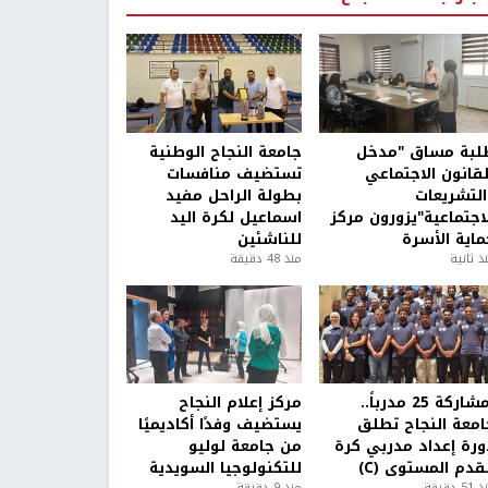
لبة مساق "مدخل
جامعة النجاح الوطنية
لقانون الاجتماعي
تستضيف منافسات
التشريعات
بطولة الراحل مفيد
لاجتماعية"يزورون مركز
اسماعيل لكرة اليد
ماية الأسرة
للناشئين
ذ ثانية
منذ 48 دقيقة
بمشاركة 25 مدرباً..
مركز إعلام النجاح
امعة النجاح تطلق
يستضيف وفدًا أكاديميًا
ورة إعداد مدربي كرة
من جامعة لوليو
قدم المستوى (C)
للتكنولوجيا السويدية
5 دقيقة
منذ 9 دقيقة