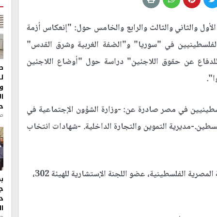
 الأول والثاني والثالث والرابع والخامس حول: "إنعكاس أزمة
ن الفلسطينيين في "سوريا" و"الضفة الغربية وشرق القدس"
نشرت "الهيئة 302 للدفاع عن حقوق اللاجئين" دراسة حول "أوضاع اللاجئين
ط
ل
".
و
ا
ح
لسطينيين في مصر صادرة عن: -وزارة الشؤون الإجتماعية في
من
لسطين.-مديرية التموين والتجارة الداخلية. -شهادات انتخاب
وأعد الدراسة مشكوراً المنسق العام لجمعية الصداقة المصرية الفلسطينية، عضو اللجنة الإستشارية للهيئة 302،
ج
د
ال
منذ 1