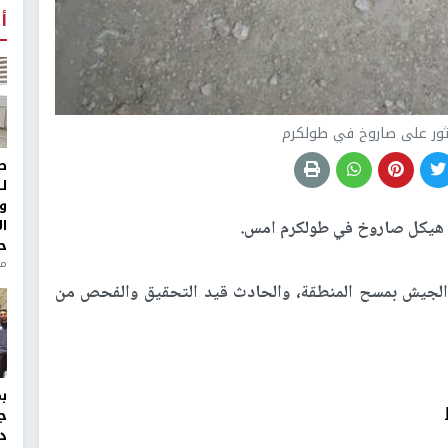
أ
عثور على صاروخ في طولكرم
ط
ل
و
ا
 هيكل صاروخ في طولكرم امس.
ح
من
لجيش بمسح المنطقة، والحادث قيد التحقيق والفحص من
ج
د