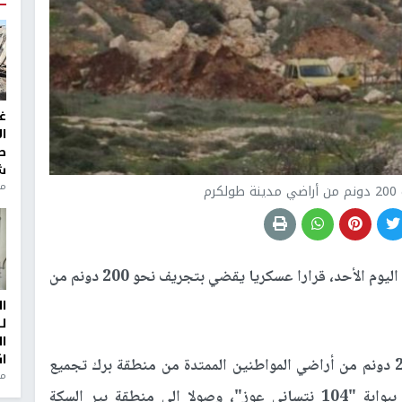
غ
ا
ط
ش
منذ 2
م
أصدر جيش الاحتلال الإسرائيلي، اليوم الأحد، قرارا عسكريا يقضي بتجريف نحو 200 دونم من
ا
ل
ا
ا
ويقضي هذا القرار بتجريف وإزالة الأشجار نحو 200 دونم من أراضي المواطنين الممتدة من منطقة برك تجميع
من
مياه الصرف الصحي غرب مدينة طولكرم، مرورا ببوابة "104 نتساني عوز"، وصولا إلى منطقة بير السكة