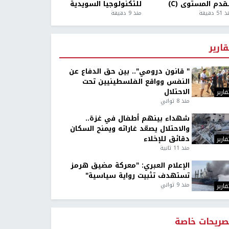
قدم المستوى (C)
للتكنولوجيا السويدية
5 دقيقة
منذ 9 دقيقة
قارير
" قانون درومي".. بين حق الدفاع عن
النفس وواقع الفلسطينيين تحت
الاحتلال
قارير
منذ 8 ثواني
شهداء بينهم أطفال في غزة..
والاحتلال يصعّد غاراته ويمنح السكان
دقائق للإخلاء
قارير
منذ 11 ثانية
الإعلام العبري: "معركة مضيق هرمز
تستهدف تثبيت رواية سياسية"
منذ 9 ثواني
قارير
صريحات خاصة