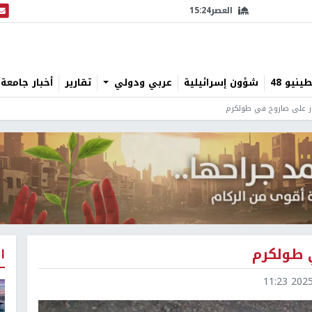
العصر
15:24
البث
نيو 48
شؤون إسرائيلية
عربي ودولي
تقارير
أخبار جامعة 
ثور على صاروخ في طولكرم
ي طولكرم
ا
2025-0