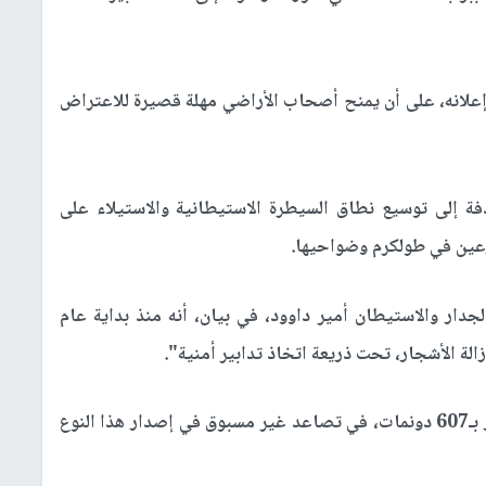
ن التنفيذ يبدأ خلال 24 ساعة من إعلانه، على أن يمنح أصحاب الأراضي مهلة قصيرة للاعتراض
دفة إلى توسيع نطاق السيطرة الاستيطانية والاستيلاء على
رعين في طولكرم وضواحيها.
جدار والاستيطان أمير داوود، في بيان، أنه منذ بداية عام
وأضاف داوود: "هذه الأوامر استهدفت مساحة تقدر بـ607 دونمات، في تصاعد غير مسبوق في إصدار هذا النوع