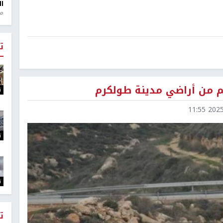
ال
منذ 1
ت
ت
2025-0
ت
ت
ت