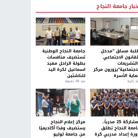
خبار جامعة النجاح
لبة مساق "مدخل
جامعة النجاح الوطنية
لقانون الاجتماعي
تستضيف منافسات
التشريعات
بطولة الراحل مفيد
لاجتماعية"يزورون مركز
اسماعيل لكرة اليد
ماية الأسرة
للناشئين
ذ ثانية
منذ 48 دقيقة
بمشاركة 25 مدرباً..
مركز إعلام النجاح
امعة النجاح تطلق
يستضيف وفدًا أكاديميًا
ورة إعداد مدربي كرة
من جامعة لوليو