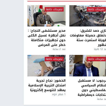
تصريحات خاصة
تصريحات خاصة
ازي حمد للشرق:
مدير مستشفى النجاح: :
لاتفاق حصيلة مفاوضات
نقل أجهزة غسيل الكلى
ويلة استمرت ستة
دون تجهيزات متكاملة
هور
خطر على المرضى
1 ثانية
منذ 2 ساعة
تصريحات خاصة
تصريحات خاصة
لرجوب: لا مستقبل
الخضور: نجاح تجربة
لنظام السياسي
امتحان التربية الإسلامية
لفلسطيني دون
يمهد للتوسع إلكترونيًا
نتخابات ديمقراطية
1 شهر ago
ذ ساعة