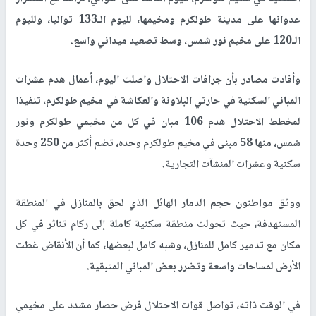
عدوانها على مدينة طولكرم ومخيمها، لليوم الـ133 تواليا، ولليوم
الـ120 على مخيم نور شمس، وسط تصعيد ميداني واسع.
وأفادت مصادر بأن جرافات الاحتلال واصلت اليوم، أعمال هدم عشرات
المباني السكنية في حارتي البلاونة والعكاشة في مخيم طولكرم، تنفيذا
لمخطط الاحتلال هدم 106 مبان في كل من مخيمي طولكرم ونور
شمس، منها 58 مبنى في مخيم طولكرم وحده، تضم أكثر من 250 وحدة
سكنية وعشرات المنشآت التجارية.
ووثق مواطنون حجم الدمار الهائل الذي لحق بالمنازل في المنطقة
المستهدفة، حيث تحولت منطقة سكنية كاملة إلى ركام تناثر في كل
مكان مع تدمير كامل للمنازل، وشبه كامل لبعضها، كما أن الأنقاض غطت
الأرض لمساحات واسعة وتضرر بعض المباني المتبقية.
في الوقت ذاته، تواصل قوات الاحتلال فرض حصار مشدد على مخيمي