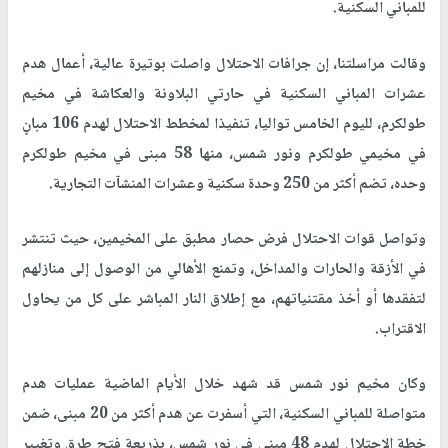
للمباني السكنية.
وقالت مراسلتنا، إن جرافات الاحتلال واصلت بوتيرة عالية، أعمال هدم
عشرات المباني السكنية في حارتي البلاونة والعكاشة في مخيم
طولكرم، لليوم الخامس تواليا، تنفيذا لمخطط الاحتلال لهدم 106 مبانٍ
في مخيمي طولكرم ونور شمس، منها 58 مبنى في مخيم طولكرم
وحده، تضم أكثر من 250 وحدة سكنية وعشرات المنشآت التجارية.
وتواصل قوات الاحتلال فرض حصار مطبق على المخيمين، حيث تنتشر
في الأزقة والحارات والمداخل، وتمنع الأهالي من الوصول إلى منازلهم
لتفقدها أو أخذ مقتنياتهم، مع إطلاق النار المباشر على كل من يحاول
الاقتراب.
وكان مخيم نور شمس قد شهد خلال الأيام الماضية عمليات هدم
متواصلة للمباني السكنية، التي أسفرت عن هدم أكثر من 20 مبنى، ضمن
خطة الاحتلال لهدم 48 مبنى في نور شمس، بذريعة فتح طرق وتغيير