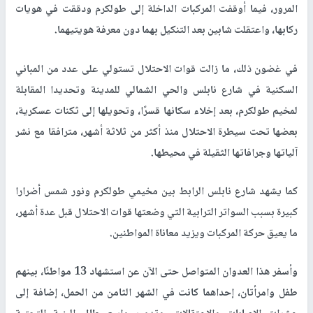
المرور، فيما أوقفت المركبات الداخلة إلى طولكرم ودققت في هويات
ركابها، واعتقلت شابين بعد التنكيل بهما دون معرفة هويتيهما.
في غضون ذلك، ما زالت قوات الاحتلال تستولي على عدد من المباني
السكنية في شارع نابلس والحي الشمالي للمدينة وتحديدا المقابلة
لمخيم طولكرم، بعد إخلاء سكانها قسرًا، وتحويلها إلى ثكنات عسكرية،
بعضها تحت سيطرة الاحتلال منذ أكثر من ثلاثة أشهر، مترافقا مع نشر
آلياتها وجرافاتها الثقيلة في محيطها.
كما يشهد شارع نابلس الرابط بين مخيمي طولكرم ونور شمس أضرارا
كبيرة بسبب السواتر الترابية التي وضعتها قوات الاحتلال قبل عدة أشهر،
ما يعيق حركة المركبات ويزيد معاناة المواطنين.
وأسفر هذا العدوان المتواصل حتى الآن عن استشهاد 13 مواطنًا، بينهم
طفل وامرأتان، إحداهما كانت في الشهر الثامن من الحمل، إضافة إلى