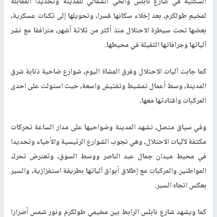
السكنية في شارع نابلس والحي الشمالي للمدينة وتحديدا المقابلة
لمخيم طولكرم، بعد إخلاء سكانها قسرا، وتحويلها إلى ثكنات عسكرية،
بعضها تحت سيطرة الاحتلال منذ أكثر من ثلاثة أشهر، مترافقا مع نشر
آلياتها وجرافاتها الثقيلة في محيطها.
كما جابت آليات الاحتلال وفرق المشاة اليوم، شوارع ضاحية ذنابة شرق
المدينة، وسط أعمال تمشيط وتفتيش واسعة، حيث استولت على احدى
المركبات واقتادتها معها.
وفي سياق متصل، تشهد المدينة وضواحيها على مدار الساعة تحركات
مكثفة لآليات الاحتلال، وهي تجوب الشوارع الرئيسية والأحياء وتحديدا
في محيط ميدان جمال عبد الناصر ووسط السوق، وتعترض تحرك
المواطنين والمركبات مع إطلاق أبواق آلياتها بطريقة استفزازية، والسير
بعكس اتجاه السير.
كما ويشهد شارع نابلس الرابط بين مخيمي طولكرم ونور شمس أضرارا