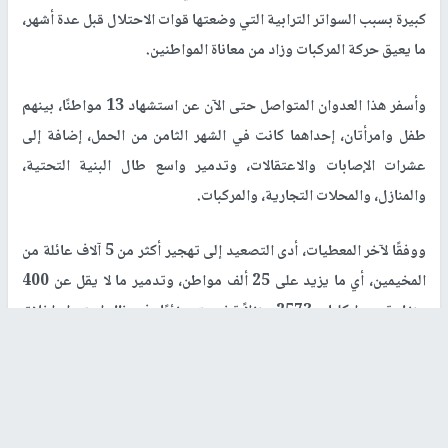
كبيرة بسبب السواتر الترابية التي وضعتها قوات الاحتلال قبل عدة أشهر،
ما يعيق حركة المركبات وزاد من معاناة المواطنين.
وأسفر هذا العدوان المتواصل حتى الآن عن استشهاد 13 مواطنًا، بينهم
طفل وامرأتان، إحداهما كانت في الشهر الثامن من الحمل، إضافة إلى
عشرات الإصابات والاعتقالات، وتدمير واسع طال البنية التحتية،
والمنازل، والمحلات التجارية، والمركبات.
ووفقًا لآخر المعطيات، أدى التصعيد إلى تهجير أكثر من 5 آلاف عائلة من
المخيمين، أي ما يزيد على 25 ألف مواطن، وتدمير ما لا يقل عن 400
منزل تدميرا كليا، و2573 منزلاً تضررت جزئيًا، في ظل استمرار إغلاق
مداخل المخيمين بالسواتر وتحويلهما إلى مناطق شبه خالية من الحياة.
رابط قصير
https://nn.najah.edu/BASO/
الكلمات المفتاحية