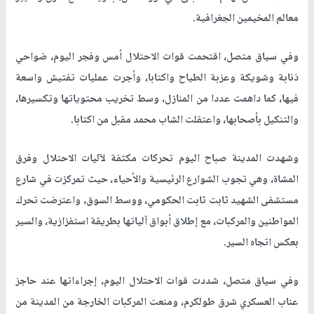
معالم المخيمين الجغرافية.
وفي سياق متصل، اقتحمت قوات الاحتلال أمس وفجر اليوم، ضواحي
ذنابة وشويكة وعزبة الطياح واكتابا، وأجرت عمليات تفتيش واسعة
فيها، كما داهمت عددا من المنازل، وسط تخريب محتوياتها وتكسيرها،
والتنكيل بأصحابها، واعتقلت الشاب محمد مقبل من اكتابا.
وشهدت المدينة صباح اليوم تحركات مكثفة لآليات الاحتلال وفرق
المشاة، وهي تجوب الشوارع الرئيسية والأحياء، حيث تمركزت في شارع
مستشفى الشهيد ثابت ثابت الحكومي، ووسط السوق، واعترضت تحرك
المواطنين والمركبات، مع إطلاق أبواق آلياتها بطريقة استفزازية، والسير
بعكس اتجاه السير.
وفي سياق متصل، شددت قوات الاحتلال اليوم، إجراءاتها عند حاجز
عناب العسكري شرق طولكرم، ومنعت المركبات الخارجة من المدينة من