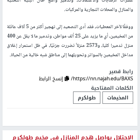
عشرات الإصابات والاعتقالات، وتدمير واسع طال البنية التحتية
والمنازل والمحلات التجارية والمركبات.
ووفقًا لآخر المعطيات، فقد أدى التصعيد إلى تهجير أكثر من 5 آلاف عائلة
من المخيمين، أي ما يزيد على 25 ألف مواطن، وتدمير ما لا يقل عن 400
منزل تدميرا كليا، و2573 منزلاً تضررت جزئيًا، في ظل استمرار إغلاق
مداخل المخيمين بالسواتر وتحويلهما إلى مناطق شبه خالية من الحياة.
رابط قصير
https://nn.najah.edu/BAXS/
إنسخ الرابط
الكلمات المفتاحية
المخيمات
طولكرم
الاحتلال يواصل هدم المنازل في مخيم طولكرم