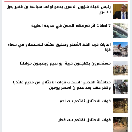
رئيس هيئة شؤون الاسرى يدعو لوقف سياسة بن غفير بحق
الاسرى
٣ اصابات اثر تعرضهم للطعن في مدينة الطيبة
اصابات قرب الخط الأصفر وتحليق مكثف للاستطلاع في سماء
غزة
مستعمرون يهاجمون قرية ابو نجيم ويصيبون مواطنا
محافظة القدس: انسحاب قوات الاحتلال من مخيم قلنديا
وكفر عقب بعد عدوان استمر يومين
قوات الاحتلال تقتحم بيت لحم
قوات الاحتلال تقتحم بيت فجار