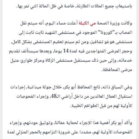
باستيعاب جميع الحالات الطارئة، خاصة في ظل الحالة التي نمر بها.
وكانت وزيرة الصحة
مي الكيلة
أعلنت مساء اليوم، أنه سيتم نقل
المصاب بـ"كورونا" الموجود في مستشفى الشهيد ثابت ثابت إلى
مستشفى هوغو تشافيز، ومن ثم سيتم تعقيم المستشفى بشكل كامل،
وحجر المرضى المتواجدين فيه لمدة 14 يوما، وبعدها سيستأنف تقديم
خدماته، وإلى حين ذلك سيستقبل مستشفى الزكاة ومركز طوارئ عتيل
مرضى المحافظة.
وفي السياق ذاته، تابع المحافظ أبو بكر، خلال جولة ميدانية، إجراءات
استقبال العمال العائدين من داخل أراضي الـ48، وإجراء الفحوصات
الأولية لهم من قبل الطواقم الطبية.
وأكد أبو بكر أهمية هذا الإجراء لحماية عمالنا، وتوثيق عودتهم، وإجراء
الفحوصات الأولية لهم، مشددا على ضرورة التزامهم بالحجر المنزلي لمدة