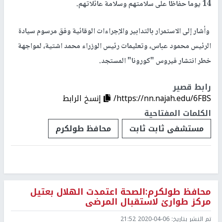
14 يوما حفاظا على سلامتهم وسلامة عائلاتهم.
وأشار إلى الاستمرار بالتدابير والإجراءات الوقائية وفق مرسوم سيادة
الرئيس محمود عباس، وتعليمات رئيس الوزراء محمد اشتية، لمواجهة
خطر انتشار فيروس "كورونا" المستجد.
رابط قصير
https://nn.najah.edu/6FBS/
إنسخ الرابط
الكلمات المفتاحية
مستشفى ثابت ثابت
محافظ طولكرم
محافظ طولكرم:الصحة اعتمدت الهلال بعتيل
مركز طوارئ لاستقبال المرضى
تم النشر بتاريخ:
2020-04-06 21:52