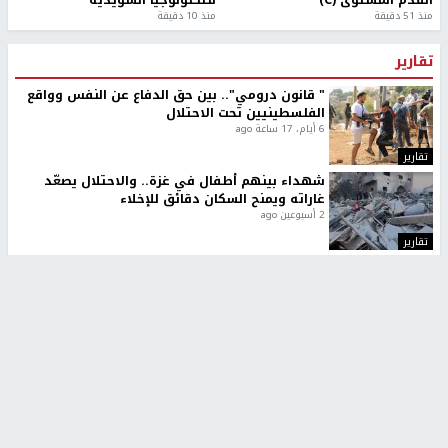
القدم المستوى (C)
للتكنولوجيا السويدية
منذ 51 دقيقة
منذ 10 دقيقة
تقارير
" قانون درومي".. بين حق الدفاع عن النفس وواقع
الفلسطينيين تحت الاحتلال
6 أيام، 17 ساعة ago
تقارير
شهداء بينهم أطفال في غزة.. والاحتلال يصعّد
غاراته ويمنح السكان دقائق للإخلاء
2 أسبوعين ago
تقارير
الإعلام العبري: "معركة مضيق هرمز تستهدف تثبيت
رواية سياسية"
2 أسبوعين، 4 أيام ago
تقارير
تصريحات خاصة
تصريحات خاصة
تصريحات خاصة