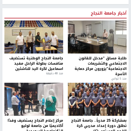
أخبار جامعة النجاح
طلبة مساق "مدخل للقانون
جامعة النجاح الوطنية تستضيف
الاجتماعي والتشريعات
منافسات بطولة الراحل مفيد
الاجتماعية"يزورون مركز حماية
اسماعيل لكرة اليد للناشئين
الأسرة
منذ 48 دقيقة
منذ 5 ثواني
بمشاركة 25 مدرباً.. جامعة النجاح
مركز إعلام النجاح يستضيف وفدًا
تطلق دورة إعداد مدربي كرة
أكاديميًا من جامعة لوليو