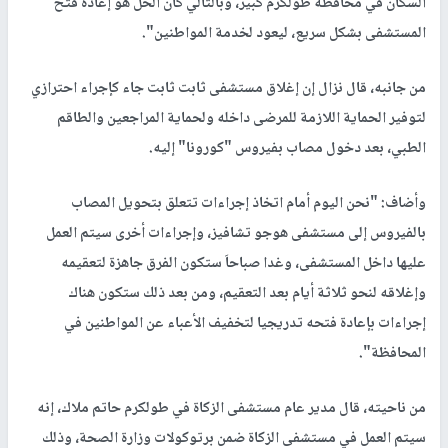
السكان في محافظة طولكرم كبير، وبالتالي كان الحل هو إعادة فتح
المستشفى بشكل سريع، ليعود لخدمة المواطنين".
من جانبه، قال نزال إن إغلاق مستشفى ثابت ثابت جاء كإجراء احترازي
لتوفير الحماية اللازمة للمرضى داخله ولحماية المراجعين والطاقم
الطبي، بعد دخول مصاب بفيروس "كورونا" إليه.
وأضاف: "نحن اليوم أمام اتخاذ إجراءات تتعلق بتحويل المصاب
بالفيروس إلى مستشفى هوجو تشافيز، وإجراءات أخرى سيتم العمل
عليها داخل المستشفى، وغدا صباحاَ ستكون الفرق جاهزة لتعقيمه
وإغلاقه لنحو ثلاثة أيام بعد التعقيم، ومن بعد ذلك ستكون هناك
إجراءات بإعادة فتحه تدريجيا لتخفيف الأعباء عن المواطنين في
المحافظة".
من ناحيته، قال مدير عام مستشفى الزكاة في طولكرم حاتم ملاك، إنه
سيتم العمل في مستشفى الزكاة ضمن برتوكولات وزارة الصحة، وذلك