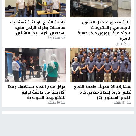
طلبة مساق "مدخل للقانون
جامعة النجاح الوطنية تستضيف
الاجتماعي والتشريعات
منافسات بطولة الراحل مفيد
الاجتماعية"يزورون مركز حماية
اسماعيل لكرة اليد للناشئين
الأسرة
منذ 48 دقيقة
منذ 5 ثواني
بمشاركة 25 مدرباً.. جامعة النجاح
مركز إعلام النجاح يستضيف وفدًا
تطلق دورة إعداد مدربي كرة
أكاديميًا من جامعة لوليو
القدم المستوى (C)
للتكنولوجيا السويدية
منذ 51 دقيقة
منذ 10 دقيقة
تقارير
" قانون درومي".. بين حق الدفاع عن النفس وواقع
الفلسطينيين تحت الاحتلال