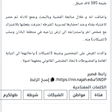
بقيمة 105 الاف شيقل .
واضافت انه و خلال متابعة القضية وبالبحث وجمع الادله تم حصر
الاشتباه بفتاه وعند احضارها لمديرية الشرطه اعترفت بفعلتها بالاشتراك
مع شخص اخر واستدراجه الى ارض زراعيه في منطقة الباذان وسلب
(الشيكات) منه .
واكدت القبض على الشخصين وضبط (الشيكات ) واحالتهما الى النيابة
العامة والمضبوطات لاتخاذ المقتضى القانوني بحقهما اصولا .
رابط قصير
https://nn.najah.edu/5NDP/
إنسخ الرابط
الكلمات المفتاحية
فتاة
مواطن
الشيكات
شرطة
طولكرم