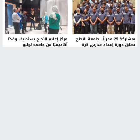
بمشاركة 25 مدرباً.. جامعة النجاح
مركز إعلام النجاح يستضيف وفدًا
تطلق دورة إعداد مدربي كرة
أكاديميًا من جامعة لوليو
القدم المستوى (C)
للتكنولوجيا السويدية
منذ 51 دقيقة
منذ 10 دقيقة
تقارير
" قانون درومي".. بين حق الدفاع عن النفس وواقع
الفلسطينيين تحت الاحتلال
6 أيام، 17 ساعة ago
تقارير
شهداء بينهم أطفال في غزة.. والاحتلال يصعّد
غاراته ويمنح السكان دقائق للإخلاء
2 أسبوعين ago
تقارير
الإعلام العبري: "معركة مضيق هرمز تستهدف تثبيت
رواية سياسية"