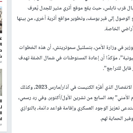
ال
قرب نابلس، حيث يقع موقع أثري مثير للجدل يُعرف
 الوصول إلى
قبر يوسف
، وتطوير مواقع أثرية أخرى، من بينها
راضي الخاصة.
غ
ا
والوزير في وزارة الأمن، بتسلئيل سموتريتش، أن هذه الخطوات
ط
ش
ونية”، مؤكدًا أن إعادة المستوطنات في شمال الضفة تهدف
منذ 2
 قابل للتراجع”.
ويضع التقرير هذه التطورات في سياق تعديل قانون الانفصال الذي أقرّه الكنيست في آذار/مارس 2023، وكذلك
 الأمني” بعد السابع من تشرين الأول/أكتوبر. وفي رد رسمي،
ا
ل
عى تعزيز الوجود العسكري وإقامة قواعد دائمة، بالتوازي
ا
ير الحماية لهم.
ا
من