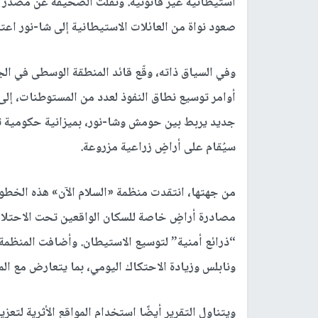
استيطانية غير قانونية. ونقلت الصحيفة عن مصدر أ
صعود نواة من العائلات الاستيطانية إلى شا-نور اعتبا
وفي السياق ذاته، وقّع قائد المنطقة الوسطى في الجي
سيُقام على أراضٍ زراعية مزروعة.
من جهتها، انتقدت منظمة
«السلام الآن»
هذه الخطوات
مصادرة أراضٍ خاصة للسكان الواقعين تحت الاحتلا
“ذرائع أمنية” لتوسيع الاستيطان. وأضافت المنظم
ونابلس وزيادة الاحتكاك اليومي، بما يتعارض مع المص
ويتناول التقرير أيضًا استخدام المواقع الأثرية لتعز