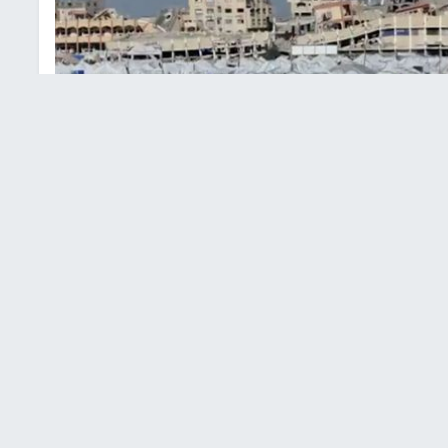
وان على غزة
غزة
العام الجديد وسط أوضاع مأساوية، متأثرين بظروف
يواء السيئة بعد نزوح واسع خلال العام 2025، الذي شهد صراعات دموية وكوارث إنسانية متكررة. السكان