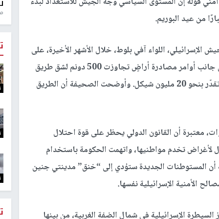
مني قوله إن المستوى السياسي وجّه الجيش للاستعداد لبدء
ل
منذ 
رًا من عيد البوريم.
ت
ش الإسرائيلي، اللواء آفي بلوط، خلال الأشهر الأخيرة، على
أوامر توسيع نطاق النفوذ لعدد من المستوطنات، إلى جانب أوامر مصادرة أراضٍ تجاوزت 500 دونم لشق طريق
جديد يربط بين حومش وشا-نور، بميزانية حكومية تقدّر بنحو 20 مليون شيكل. وأوضحت الصحيفة أن الطريق
ت
، معتبرة أن القانون الدولي يحظر على قوة احتلال
ت
ل لأغراض تخدم مواطنيها، واتهمت الحكومة باستخدام
ة أن المستوطنات الجديدة ستؤدي إلى “خنق” مدينتي جنين
ت
الح الأمنية الإسرائيلية نفسها.
ت
يز السيطرة الإسرائيلية في شمال الضفة الغربية، من بينها