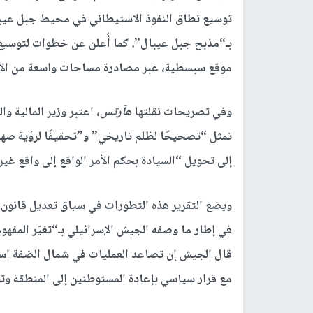
توسيع نطاق النفوذ الاستيطاني في محيط
جبل عيب
بـ“مذبح جبل عيبال”. كما أُعلن عن خطوات لتوسيع
موقع
سبسطية
، عبر مصادرة مساحات واسعة من الأ
وفي تصريحات نقلتها
هآرتس
، اعتبر وزير المالية 
تمثل “تصحيحًا لظلم تاريخي” و”تحقيقًا لرؤية صهي
إلى تحويل “السيادة بحكم الأمر الواقع إلى واقع غير
في إطار ما وصفه الجيش الإسرائيلي بـ“تغيّر المفهوم
قال الجيش إن تصاعد العمليات في شمال الضفة استد
مع قرار سياسي بإعادة المستوطنين إلى المنطقة وتوف