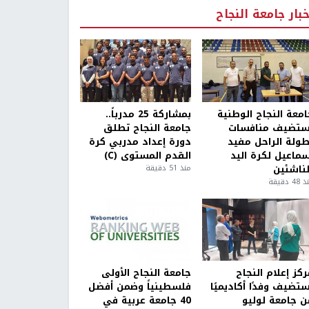
خبار جامعة النجاح
امعة النجاح الوطنية
بمشاركة 25 مدرباً..
ستضيف منافسات
جامعة النجاح تطلق
طولة الراحل مفيد
دورة إعداد مدربي كرة
سماعيل لكرة اليد
القدم المستوى (C)
لناشئين
منذ 51 دقيقة
4 دقيقة
كز إعلام النجاح
جامعة النجاح الأولى
ستضيف وفدًا أكاديميًا
فلسطينياً وضمن أفضل
ن جامعة لوليو
40 جامعة عربية في