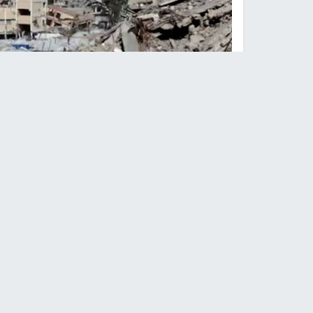
العد
النجاح الإخباري -
مع بداية عام 2026، بدأ فلسطيو
الإ