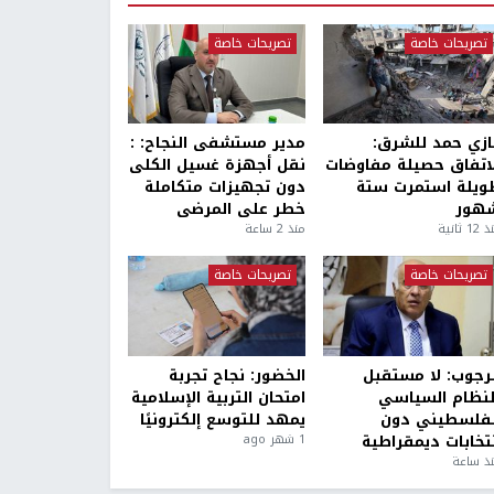
تصريحات خاصة
تصريحات خاصة
ازي حمد للشرق:
مدير مستشفى النجاح: :
لاتفاق حصيلة مفاوضات
نقل أجهزة غسيل الكلى
ويلة استمرت ستة
دون تجهيزات متكاملة
هور
خطر على المرضى
1 ثانية
منذ 2 ساعة
تصريحات خاصة
تصريحات خاصة
لرجوب: لا مستقبل
الخضور: نجاح تجربة
لنظام السياسي
امتحان التربية الإسلامية
لفلسطيني دون
يمهد للتوسع إلكترونيًا
نتخابات ديمقراطية
1 شهر ago
ذ ساعة