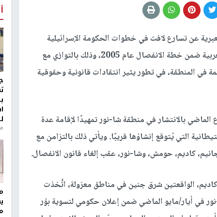
أ
برية عن تسارع لافت في خطوات الحكومة الإسرائيلية
لإعادة إقامة مستوطنات أُخليت في شمال الضفة الغربية ضمن خطة الانفصال عام 2005، وذلك بالتوازي مع
مة في المنطقة، في تطور يثير انتقادات قانونية وحقوقية
ج
ت
ب
ا
ل
ع الماضي بالانتشار في منطقة
شا-نور
تمهيدًا لإقامة عدة
منذ 8
انية التي يُتوقع إنشاؤها قريبًا. ويأتي ذلك بالتزامن مع
انيم، كاديم، حومش، وشا-نور
، عقب إلغاء قانون الانفصال.
كاديم، الواقعتين شرق جنين في مناطق معزولة، اتُّخذت
مر
نور في أيار/مايو الماضي ضمن إعلان حكومي لتسوية بؤر
ي
م