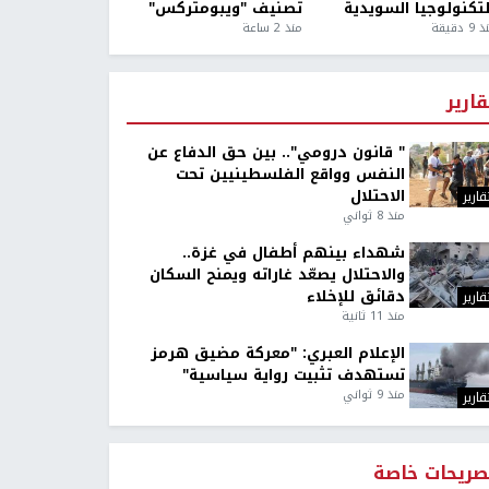
لتكنولوجيا السويدية
تصنيف "ويبومتركس"
9 دقيقة
منذ 2 ساعة
قارير
" قانون درومي".. بين حق الدفاع عن
النفس وواقع الفلسطينيين تحت
الاحتلال
قارير
منذ 8 ثواني
شهداء بينهم أطفال في غزة..
والاحتلال يصعّد غاراته ويمنح السكان
دقائق للإخلاء
قارير
منذ 11 ثانية
الإعلام العبري: "معركة مضيق هرمز
تستهدف تثبيت رواية سياسية"
منذ 9 ثواني
قارير
صريحات خاصة