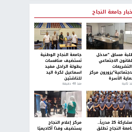
خبار جامعة النجاح
لبة مساق "مدخل
جامعة النجاح الوطنية
لقانون الاجتماعي
تستضيف منافسات
التشريعات
بطولة الراحل مفيد
لاجتماعية"يزورون مركز
اسماعيل لكرة اليد
ماية الأسرة
للناشئين
ذ ثانية
منذ 48 دقيقة
بمشاركة 25 مدرباً..
مركز إعلام النجاح
امعة النجاح تطلق
يستضيف وفدًا أكاديميًا