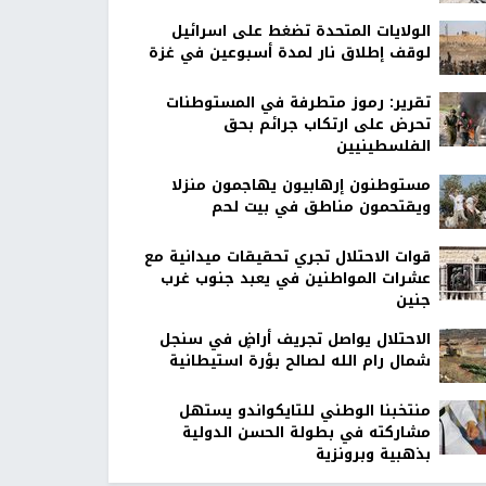
الولايات المتحدة تضغط على اسرائيل
لوقف إطلاق نار لمدة أسبوعين في غزة
تقرير: رموز متطرفة في المستوطنات
تحرض على ارتكاب جرائم بحق
الفلسطينيين
مستوطنون إرهابيون يهاجمون منزلا
ويقتحمون مناطق في بيت لحم
قوات الاحتلال تجري تحقيقات ميدانية مع
عشرات المواطنين في يعبد جنوب غرب
جنين
الاحتلال يواصل تجريف أراضٍ في سنجل
شمال رام الله لصالح بؤرة استيطانية
منتخبنا الوطني للتايكواندو يستهل
مشاركته في بطولة الحسن الدولية
بذهبية وبرونزية