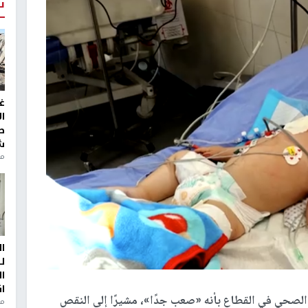
ت
غ
ا
ط
ش
منذ 2
ا
ل
ا
ا
لصحي في القطاع بأنه «صعب جدًا»، مشيرًا إلى النقص
من