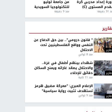
ورة إعداد مدربي كرة
من جامعة لوليو
قدم المستوى (C)
للتكنولوجيا السويدية
5 دقيقة
منذ 9 دقيقة
قارير
" قانون درومي".. بين حق الدفاع عن
النفس وواقع الفلسطينيين تحت
الاحتلال
قارير
منذ 8 ثواني
شهداء بينهم أطفال في غزة..
والاحتلال يصعّد غاراته ويمنح السكان
دقائق للإخلاء
قارير
منذ 11 ثانية
الإعلام العبري: "معركة مضيق هرمز
تستهدف تثبيت رواية سياسية"
منذ 9 ثواني
قارير