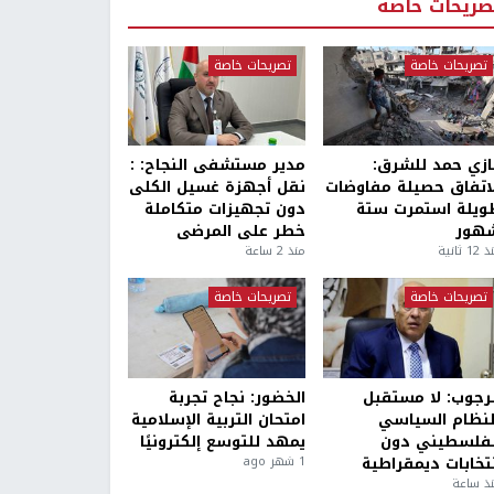
صريحات خاصة
تصريحات خاصة
تصريحات خاصة
ازي حمد للشرق:
مدير مستشفى النجاح: :
لاتفاق حصيلة مفاوضات
نقل أجهزة غسيل الكلى
ويلة استمرت ستة
دون تجهيزات متكاملة
هور
خطر على المرضى
1 ثانية
منذ 2 ساعة
تصريحات خاصة
تصريحات خاصة
لرجوب: لا مستقبل
الخضور: نجاح تجربة
لنظام السياسي
امتحان التربية الإسلامية
لفلسطيني دون
يمهد للتوسع إلكترونيًا
نتخابات ديمقراطية
1 شهر ago
ذ ساعة