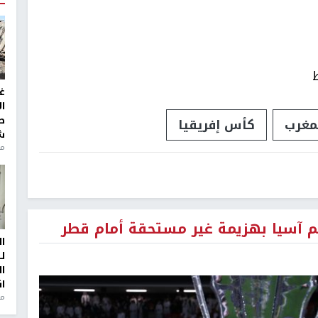
غ
ا
ط
مغرب
كأس إفريقيا
ش
منذ 2
مم آسيا بهزيمة غير مستحقة أمام قطر
ا
ل
ا
ا
من