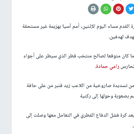
 القدم مساء اليوم الإثنين، أمم آسيا بهزيمة غير مستحقة
هدف لهدفين.
لشوط الأول وكما كان متوقعا لصالح منتخب قطر الذي سيطر على أجواء
الحارس
رامي حمادة
.
اد منتخبنا أن يفتتح التسجيل في الدقيقة الـ18 من تسديدة صاروخية من اللاعب زيد قنبر من على حافة
 بصعوبة وحولها إلى ركنية
طر فرص اللقاء لمنتخبنا كانت في الدقيقة الـ23 بعد كرة فشل الدفاع القطري في التعامل معها وصلت إلى