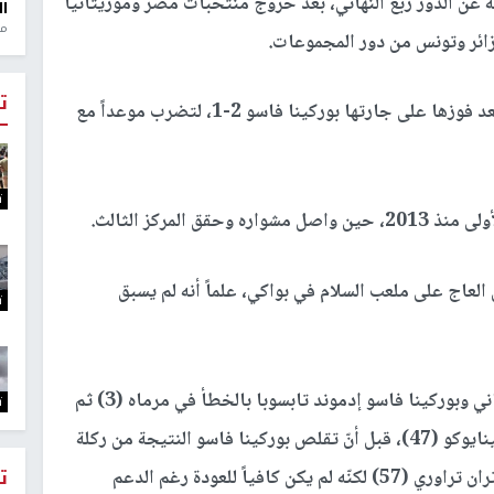
 المنتخبات العربية عن الدور ربع النهائي، بعد خروج منتخبات مصر وموريتانيا
ال
منذ 1
زائر وتونس من دور المجموعات.
ت
وفي مباراة أخرى، تأهلت مالي إلى الدور ربع نهائي بعد فوزها على جارتها بوركينا فاسو 2-1، لتضرب موعداً مع
ت
 المركز الثالث.
لعاج على ملعب السلام في بواكي، علماً أنه لم يسبق
ت
تقدمت مالي بهدف أحرزه مدافع باير ليفركوزن الألماني وبوركينا فاسو إدموند تابسوبا بالخطأ في مرماه (3) ثم
ت
عزّزت تقدمها عبر مهاجم أوكسير الفرنسي لاسين سينايوكو (47)، قبل أنّ تقلص بوركينا فاسو النتيجة من ركلة
ت
جزاء عبر لاعب أستون فيلا الإنجليزي المتخصص برتران تراوري (57) لكنّه لم يكن كافياً للعودة رغم الدعم