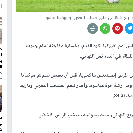
أ
ور ربع النهائي على حساب المغرب وبوركينا فاسو
أس أمم إفريقيا لكرة القدم، بخسارة مفاجئة أمام جنوب
ط
ل
ليلة، في الدور ثمن النهائي.
و
ا
ح
تحت جنوب إفريقيا التسجيل في الدقيقة 57 عن طريق إيفيدينس ماكجوبا، قبل أن يسجل تيبوهو موكيانا
من
ة ومن ركلة حرة مباشرة. وأهدر نجم المنتخب المغربي وباريس
قة 84.
ربع النهائي، حيث سيواجه منتخب الرأس الأخضر.
ج
د