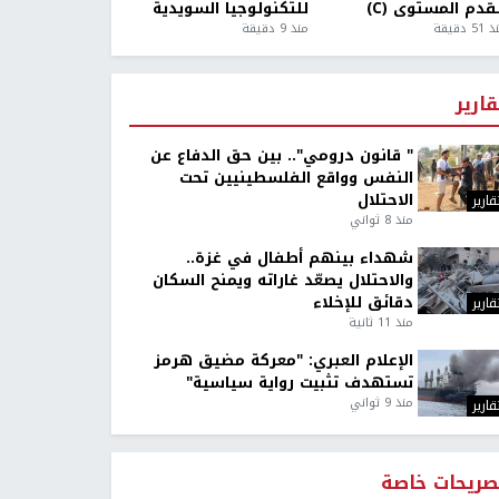
قدم المستوى (C)
للتكنولوجيا السويدية
5 دقيقة
منذ 9 دقيقة
قارير
" قانون درومي".. بين حق الدفاع عن
النفس وواقع الفلسطينيين تحت
الاحتلال
قارير
منذ 8 ثواني
شهداء بينهم أطفال في غزة..
والاحتلال يصعّد غاراته ويمنح السكان
دقائق للإخلاء
قارير
منذ 11 ثانية
الإعلام العبري: "معركة مضيق هرمز
تستهدف تثبيت رواية سياسية"
منذ 9 ثواني
قارير
صريحات خاصة