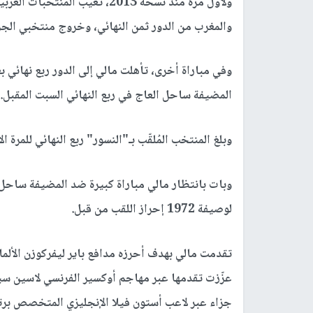
ولأول مرة منذ نسخة 2013، تغيب
والمغرب من الدور ثمن النهائي، وخروج منتخبي الج
المضيفة ساحل العاج في ربع النهائي السبت المقبل.
وبلغ المنتخب المُلقّب بـ"النسور" ربع النهائي للمرة الأولى منذ 2013، حين واصل مشواره وحقق
وبات بانتظار مالي مباراة كبيرة ضد المضيفة ساحل ا
لوصيفة 1972 إحراز اللقب من قبل.