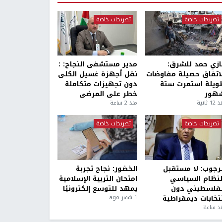
تصريحات خاصة
تصريحات خاصة
ازي حمد للشرق:
مدير مستشفى النجاح: :
لاتفاق حصيلة مفاوضات
نقل أجهزة غسيل الكلى
ويلة استمرت ستة
دون تجهيزات متكاملة
هور
خطر على المرضى
1 ثانية
منذ 2 ساعة
تصريحات خاصة
تصريحات خاصة
لرجوب: لا مستقبل
الخضور: نجاح تجربة
لنظام السياسي
امتحان التربية الإسلامية
لفلسطيني دون
يمهد للتوسع إلكترونيًا
نتخابات ديمقراطية
1 شهر ago
ذ ساعة