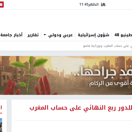
الظهر
11:45
البث
نيو 48
شؤون إسرائيلية
عربي ودولي
تقارير
أخبار جامعة 
ئي على حساب المغرب وبوركينا فاسو
للدور ربع النهائي على حساب المغرب
ا