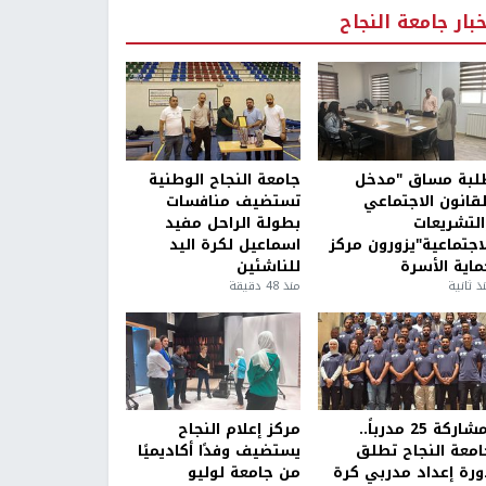
خبار جامعة النجاح
لبة مساق "مدخل
جامعة النجاح الوطنية
لقانون الاجتماعي
تستضيف منافسات
التشريعات
بطولة الراحل مفيد
لاجتماعية"يزورون مركز
اسماعيل لكرة اليد
ماية الأسرة
للناشئين
ذ ثانية
منذ 48 دقيقة
بمشاركة 25 مدرباً..
مركز إعلام النجاح
امعة النجاح تطلق
يستضيف وفدًا أكاديميًا
ورة إعداد مدربي كرة
من جامعة لوليو