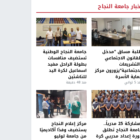
خبار جامعة النجاح
لبة مساق "مدخل
جامعة النجاح الوطنية
لقانون الاجتماعي
تستضيف منافسات
التشريعات
بطولة الراحل مفيد
لاجتماعية"يزورون مركز
اسماعيل لكرة اليد
ماية الأسرة
للناشئين
5 ثواني
منذ 48 دقيقة
بمشاركة 25 مدرباً..
مركز إعلام النجاح
امعة النجاح تطلق
يستضيف وفدًا أكاديميًا
ورة إعداد مدربي كرة
من جامعة لوليو