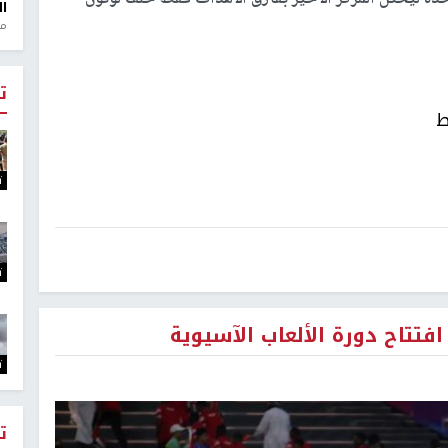
ال
منذ 1
ت
ط
ت
ت
فتتاح دورة الألعاب الآسيوية
ت
ت