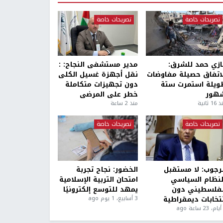
تصريحات خاصة
تصريحات خاصة
ازي حمد للشرق:
مدير مستشفى النجاح: :
لاتفاق حصيلة مفاوضات
نقل أجهزة غسيل الكلى
ويلة استمرت ستة
دون تجهيزات متكاملة
هور
خطر على المرضى
1 ثانية
منذ 2 ساعة
تصريحات خاصة
تصريحات خاصة
لرجوب: لا مستقبل
الخضور: نجاح تجربة
لنظام السياسي
امتحان التربية الإسلامية
لفلسطيني دون
يمهد للتوسع إلكترونيًا
نتخابات ديمقراطية
3 أسابيع، 1 يوم ago