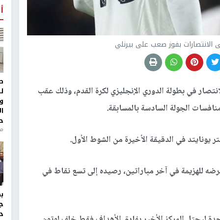
أ
ى الانتصارات بفوز صعب على بيرنلي
ط
نتصار في بطولة الدوري الإنجليزي لكرة القدم، وذلك عقب
ل
و
ا
ح
منذ 
ر يونايتد في الدقيقة الأخيرة من الشوط الأول.
عرضه للهزيمة في آخر مباراتين، رصيده إلى تسع نقاط في
ج
د
دة ليحتل المركز الأخير بفارق الأهداف فقط خلف لوتون