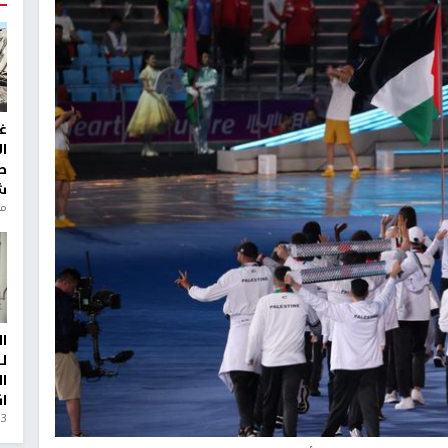
غ
ا
ط
ش
منذ 6
ا
ل
ا
ا
3 أيام، 23 ساعة ago