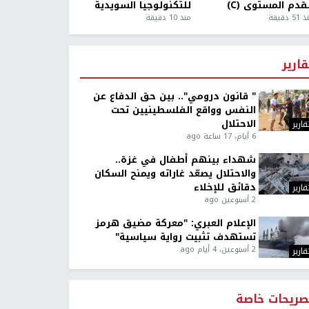
قدم المستوى (C)
للتكنولوجيا السويدية
5 دقيقة
منذ 10 دقيقة
قارير
" قانون درومي".. بين حق الدفاع عن
النفس وواقع الفلسطينيين تحت
الاحتلال
قارير
6 أيام، 17 ساعة ago
شهداء بينهم أطفال في غزة..
والاحتلال يصعّد غاراته ويمنح السكان
دقائق للإخلاء
قارير
2 أسبوعين ago
الإعلام العبري: "معركة مضيق هرمز
تستهدف تثبيت رواية سياسية"
2 أسبوعين، 4 أيام ago
قارير
صريحات خاصة