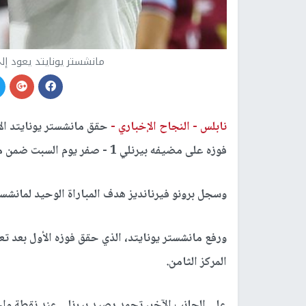
مانشستر يونايتد يعود إل
نابلس -
النجاح الإخباري -
حقق مانشستر يونايتد الا
فوزه على مضيفه بيرنلي 1 - صفر يوم السبت ضمن منافسات الجولة السادسة بالمسابقة.
وسجل برونو فيرنانديز هدف المباراة الوحيد لمانشست
ورفع مانشستر يونايتد، الذي حقق فوزه الأول بعد ت
المركز الثامن.
على الجانب الآخر، تجمد رصيد بيرنلي عند نقطة واح