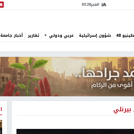
الفجر
03:28
البث
نيو 48
شؤون إسرائيلية
عربي ودولي
تقارير
أخبار جامعة 
بيرنلي
ا