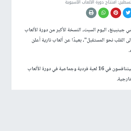
لسطين: افتتاح دورة الألعاب الآسيوية
جينبينغ، اليوم السبت، النسخة الأكبر من دورة الألعاب
 القلب نحو المستقبل"، بعيدًا عن ألعاب نارية أعلن
.
وتشارك دولة فلسطين بوفد مكون من 70 مشاركا سيتنافسون في 16 لعبة فردية وجماعية في دورة الألعاب
ارجية.
بعد تأجيلها لمدة عام بسبب النظام الصارم الذي فرضته الصين للقضاء على فيروس كوفيد-19، انطلقت الدورة
الـ19 التي أقيمت لأول مرة في نيودلهي عام 1951، بمشاركة تفوق الألعاب الأولمبية، إذ يتنافس 12417 رياضيا