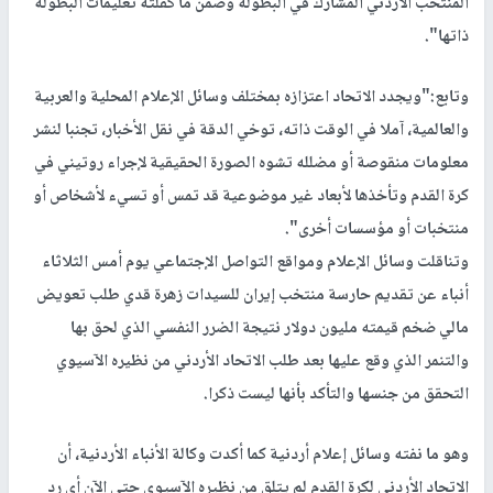
المنتخب الأردني المشارك في البطولة وضمن ما كفلته تعليمات البطولة
ذاتها".
وتابع:"ويجدد الاتحاد اعتزازه بمختلف وسائل الإعلام المحلية والعربية
والعالمية، آملا في الوقت ذاته، توخي الدقة في نقل الأخبار، تجنبا لنشر
معلومات منقوصة أو مضلله تشوه الصورة الحقيقية لإجراء روتيني في
كرة القدم وتأخذها لأبعاد غير موضوعية قد تمس أو تسيء لأشخاص أو
منتخبات أو مؤسسات أخرى".
وتناقلت وسائل الإعلام ومواقع التواصل الإجتماعي يوم أمس الثلاثاء
أنباء عن تقديم حارسة منتخب إيران للسيدات زهرة قدي طلب تعويض
مالي ضخم قيمته مليون دولار نتيجة الضرر النفسي الذي لحق بها
والتنمر الذي وقع عليها بعد طلب الاتحاد الأردني من نظيره الآسيوي
التحقق من جنسها والتأكد بأنها ليست ذكرا.
وهو ما نفته وسائل إعلام أردنية كما أكدت وكالة الأنباء الأردنية، أن
الاتحاد الأردني لكرة القدم لم يتلق من نظيره الآسيوي حتى الآن أي رد