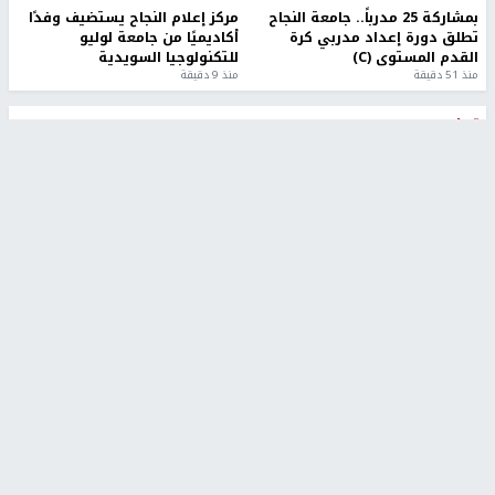
بمشاركة 25 مدرباً.. جامعة النجاح
مركز إعلام النجاح يستضيف وفدًا
تطلق دورة إعداد مدربي كرة
أكاديميًا من جامعة لوليو
القدم المستوى (C)
للتكنولوجيا السويدية
منذ 51 دقيقة
منذ 9 دقيقة
تقارير
" قانون درومي".. بين حق الدفاع عن النفس وواقع
الفلسطينيين تحت الاحتلال
منذ 8 ثواني
تقارير
شهداء بينهم أطفال في غزة.. والاحتلال يصعّد
غاراته ويمنح السكان دقائق للإخلاء
منذ 11 ثانية
تقارير
الإعلام العبري: "معركة مضيق هرمز تستهدف تثبيت
رواية سياسية"
منذ 9 ثواني
تقارير
تصريحات خاصة