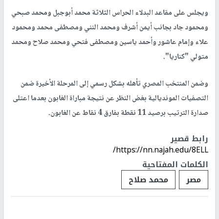
ويجلس على مقاعد البدلاء الحراس الثلاثة محمد أبوجبل ومحمد صبحي
ومحمود جاد بجانب أيمن أشرف ومحمد النني ومصطفى محمد ومحمود
علاء وإمام عاشور وأحمد ياسين ومصطفى فتحي ومحمد صلاح ومحمد
متولي "كناريا".
وضمن المنتخب المصري تأهله بشكل رسمي إلى المرحلة الأخيرة ضمن
التصفيات المونديالية بغض النظر عن نتيجة مباراة الغابون بعدما اعتلى
صدارة الترتيب برصيد 11 نقطة بفارق 4 نقاط عن الغابون.
رابط قصير
https://nn.najah.edu/8ELL/
الكلمات المفتاحية
مصر
محمد صلاح