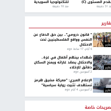
قدم المستوى (C)
للتكنولوجيا السويدية
5 دقيقة
منذ 10 دقيقة
قارير
" قانون درومي".. بين حق الدفاع عن
النفس وواقع الفلسطينيين تحت
الاحتلال
قارير
6 أيام، 17 ساعة ago
شهداء بينهم أطفال في غزة..
والاحتلال يصعّد غاراته ويمنح السكان
دقائق للإخلاء
قارير
2 أسبوعين ago
الإعلام العبري: "معركة مضيق هرمز
تستهدف تثبيت رواية سياسية"
2 أسبوعين، 4 أيام ago
قارير
صريحات خاصة