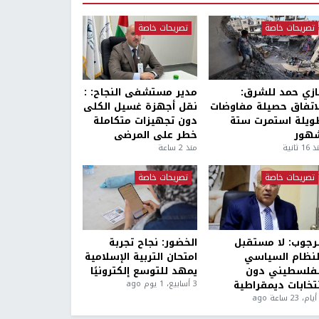
تصريحات خاصة
تصريحات خاصة
ازي حمد للشرق:
مدير مستشفى النجاح: :
لاتفاق حصيلة مفاوضات
نقل أجهزة غسيل الكلى
ويلة استمرت ستة
دون تجهيزات متكاملة
هور
خطر على المرضى
1 ثانية
منذ 2 ساعة
تصريحات خاصة
تصريحات خاصة
لرجوب: لا مستقبل
الخضور: نجاح تجربة
لنظام السياسي
امتحان التربية الإسلامية
لفلسطيني دون
يمهد للتوسع إلكترونيًا
نتخابات ديمقراطية
3 أسابيع، 1 يوم ago