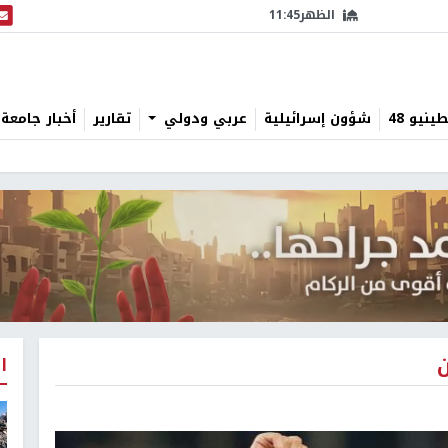
الظهر
11:45
البث
نيو 48
شؤون إسرائيلية
عربي ودولي
تقارير
أخبار جامعة 
ن
ا