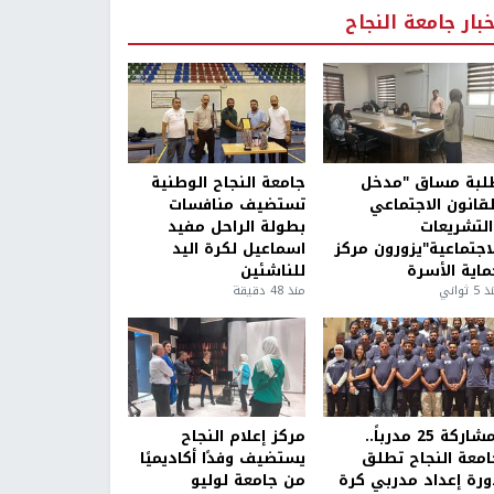
خبار جامعة النجاح
لبة مساق "مدخل
جامعة النجاح الوطنية
لقانون الاجتماعي
تستضيف منافسات
التشريعات
بطولة الراحل مفيد
لاجتماعية"يزورون مركز
اسماعيل لكرة اليد
ماية الأسرة
للناشئين
5 ثواني
منذ 48 دقيقة
بمشاركة 25 مدرباً..
مركز إعلام النجاح
امعة النجاح تطلق
يستضيف وفدًا أكاديميًا
ورة إعداد مدربي كرة
من جامعة لوليو