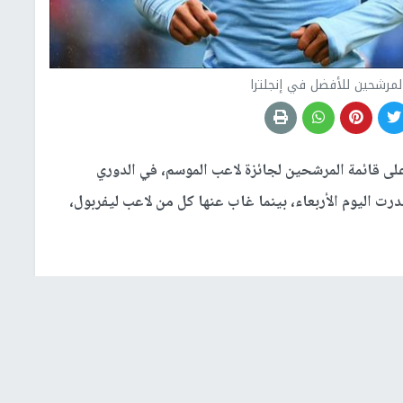
لمرشحين للأفضل في إنجلترا
 قائمة المرشحين لجائزة لاعب الموسم، في الدوري
درت اليوم الأربعاء، بينما غاب عنها كل من لاعب ليفربول،
ي، هم: إلكاي جوندوجان وكيفن دي بروين وروبن دياز وفيل فودين،
ر يونايتد، برونو فرنانديز.
 الدوري.