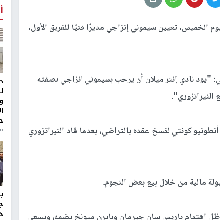
أ
يوم الخميس، تعيين سيموني إنزاجي مديرًا فنيًا للفريق الأول،
ي: "يود نادي إنتر ميلان أن يرحب بسيموني إنزاجي بصفته
ط
ل
 النيراتزوري".
و
ا
ح
ق أنطونيو كونتي لفسخ عقده بالتراضي، بعدما قاد النيراتزوري
منذ 
ولة مالية من خلال بيع بعض النجوم.
ج
د
 ظل اهتمام باريس سان جيرمان وبايرن ميونخ بضمه، ويسعى