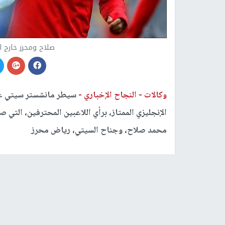
صلاح ومحرز خارج ا
وكالات -
النجاح الإخباري -
سيطر مانشستر سيتي على
الإنجليزي الممتاز، برأي اللاعبين المحترفين، التي ص
محمد صلاح، وجناح السيتي، رياض محرز
وضمت القائمة 4 مرشحين من مانشستر سيت
وأكمل القائمة هداف توتنهام، هاري كين، ونجم مانشست
وكان دي بروين قد فاز بجائزة الموسم الماضي، بعدما قدم 20 تمريرة حاسمة في