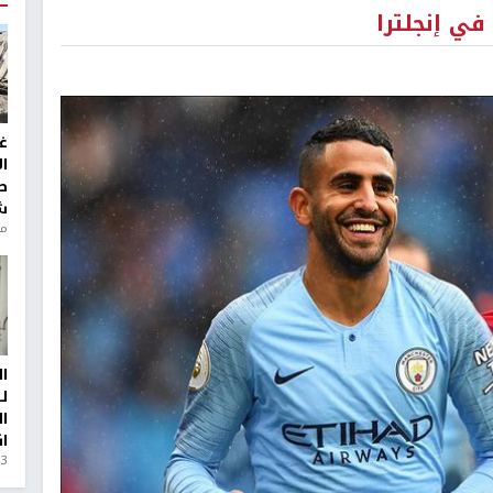
في إنجلترا
غ
ا
ط
ش
منذ 6
ا
ل
ا
ا
3 أيام، 23 ساعة ago