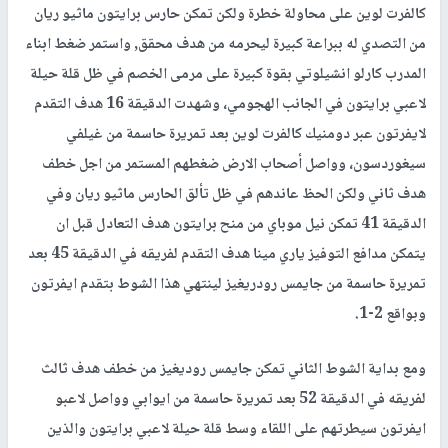
كالفرت لوين على محاولة خطرة ولكن تمكن حارس برايتون ماثيو ريان
من التصدي له ببراعة كبيرة ليحرمه من هدف محقق, واستمر ضغط ابناء
المدرب كارلو انشيلوتي بقوة كبيرة على مرمى الخصم في ظل قلة حيلة
لاعبي برايتون في الجانب الهجومي، وشهدت الدقيقة 16 هدف التقدم
لايفرتون عبر دومنيك كالفرت لوين بعد تمريرة حاسمة من غيلفي
سيغوردسون، وواصل أصحاب الارض ضغطهم المستمر من اجل خطف
هدف ثاني ولكن الحظ عاندهم في ظل تألق الحارس ماثيو ريان وفي
الدقيقة 41 تمكن نيل موباي من منح برايتون هدف التعادل قبل ان
يتمكن مدافع التوفيز ياري مينا هدف التقدم لفريقه في الدقيقة 45 بعد
تمريرة حاسمة من جايمس رودريغيز لينتهي هذا الشوط بتقدم ايفرتون
وبواقع 2-1.
ومع بداية الشوط الثاني تمكن جايمس روديغيز من خطف هدف ثالث
لفريقه في الدقيقة 52 بعد تمريرة حاسمة من ايوابي وواصل لاعبو
ايفرتون سيطرتهم على اللقاء وسط قلة حيلة لاعبي برايتون والذين