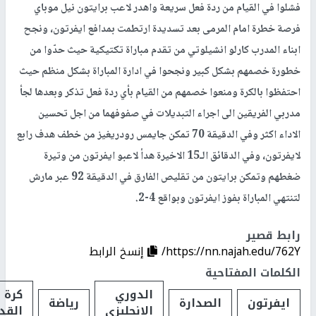
فشلوا في القيام من ردة فعل سريعة واهدر لاعب برايتون نيل موباي
فرصة خطرة امام المرمى بعد تسديدة ارتطمت بمدافع ايفرتون، ونجح
ابناء المدرب كارلو انشيلوتي من تقدم مباراة تكتيكية حيث حدّوا من
خطورة خصمهم بشكل كبير ونجحوا في ادارة المباراة بشكل منظم حيث
احتفظوا بالكرة ومنعوا خصمهم من القيام بأي ردة فعل تذكر وبعدها لجأ
مدربي الفريقين الى اجراء التبديلات في صفوفهما من اجل تحسين
الاداء اكثر وفي الدقيقة 70 تمكن جايمس رودريغيز من خطف هدف رابع
لايفرتون، وفي الدقائق الـ15 الاخيرة هدأ لاعبو ايفرتون من وتيرة
ضغطهم وتمكن برايتون من تقليص الفارق في الدقيقة 92 عبر مارش
لتنتهي المباراة بفوز ايفرتون وبواقع 4-2.
رابط قصير
https://nn.najah.edu/762Y/
إنسخ الرابط
الكلمات المفتاحية
الدوري
كرة
ايفرتون
الصدارة
رياضة
الانجليزي
القد