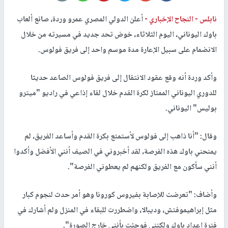
نابلس -
النجاح الإخباري -
أعلن الدولي المصري عمرو وردة، صانع ألعاب
باوك اليوناني، اليوم الثلاثاء، خوض تحد جديد في مسيرته من خلال
الانضمام على سبيل الإعارة مدة موسم واحد إلى فريق فولوس.
وأكد وردة أنه وقع عقود الانتقال إلى فريق فولوس الصاعد حديثا
للدوري اليوناني الممتاز لكرة القدم خلال لقاء إذاعي في راديو "ميترو
بوليس" اليوناني.
وقال: "أنا ذاهب إلى فولوس لأستمتع بكرة القدم وأساعد الفريق، لم
يمنحني باوك هذه الفرصة، لقد أخبروني في الصيف أنني الأفضل وأكدوا
أنني سأكون مع الفريق ولكنهم لم يعطوني الفرصة".
وأضاف: "تعرضت للإصابة بفيروس كورونا وهو أمر حدث لنجوم كبار
مثل إبراهيموفتش، وديبالا، واضطررت للبقاء في المنزل ولم أشارك في
فترة إعداد باوك ولكنني فوجئت بأنني خارج الصورة".