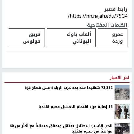
رابط قصير
https://nn.najah.edu/75G4/
الكلمات المفتاحية
عمرو
ألعاب باوك
فريق
وردة
اليوناني
فولوس
اخر الأخبار
73,382 شهيدا منذ بدء حرب الإبادة على قطاع غزة
16 إصابة جراء اقتحام الاحتلال مخيم قلنديا
نادي الأسير: الاحتلال يعتقل ويحقق ميدانياً مع أكثر من 60
مواطناً من مخيم قلنديا