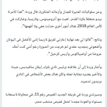
وعن سلوكياته المثيرة للجدل وأزماته المتكررة، قال وردة: "هذا الأمر لا
يبدو متعلقا بكرة القدم.. لعبت مع أتروميتوس، ولاريسا، وشاركت في
كأس العالم 2018، هناك أمور أخرى حدثت معي ولا أفهمها".
وتابع: "قالوا لي بعد نهاية إعارتي لفريق لاريسا إنني الأفضل في اليونان
وأقنعوني بتجديد عقدي ثم خرجت من الصورة رغم أنني كنت أملك
عروضا من أولمبياكوس وآريس للرحيل".
وأشار وردة إلى أن علاقته برئيس نادي باوك، إيفان سافيديس، جيدة
والأخير يعتبره بمثابة نجله ولكن هناك بعض الأشخاص في النادي
يريدون تدميره.
وسيرتدي وردة في فريقه الجديد القميص رقم 11، في محاولة لاستعادة
مستواه والعودة مجددا لحمل قميص منتخب مصر.