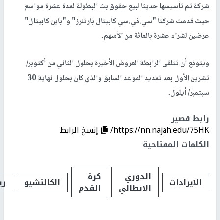
شركة تم تأسيسها حديثا لبيع حقوق بث البطولة لمدة عشرة مواسم
حيث قدمت شركتا "سي.في.سي كابيتال بارتنرز" و"باين كابيتال"
عرضين لشراء عشرة بالمائة من الأسهم.
ويتوقع أن تتلقى الرابطة العروض الأخيرة بحلول الثاني من أكتوبر/
تشرين الأول بعد تمديد الموعد السابق والذي كان بحلول نهاية 30
سبتمبر/ أيلول.
رابط قصير
https://nn.najah.edu/75HK/
إنسخ الرابط
الكلمات المفتاحية
الدوري
كرة
الايرادات
الكالتشيو
ري
الايطالي
القدم