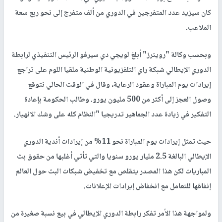
كان سيزيد عدد المتفرجين في الدوري من ألف متفرج إلى نحو ربع سعة
الملاعب
.
وبحسب وكالة "رويترز" أبلغ لويجي دي سيرفو الرئيس التنفيذي لرابطة
الدوري الإيطالي شبكة راي التلفزيونية الوطنية ملقيا اللوم على تراجع
إيرادات يوم المباراة وعقود الرعاية، وقال في الوقت الحالي نتوقع
وصول العجز إلى أكثر من 500 مليون يورو. وطالب الحكومة بإعادة
التفكير في زيادة عدد الجماهير تدريجيا "النظام كله على وشك الانهيار.
حيث تمثل إيرادات يوم المباراة نحو 11% من إيرادات أندية الدوري
الإيطالي البالغة 2.5 مليار يورو سنويا والتي تأتي أغلبها من حقوق بث
المباريات لكن هذا المصدر يتقلص مع تخفيض شبكات البث حول العالم
إنفاقها للتعامل مع انخفاض إيرادات الإعلانات.
ولمواجهة هذا الأمر تفكر رابطة الدوري الإيطالي في بيع نسبة صغيرة من