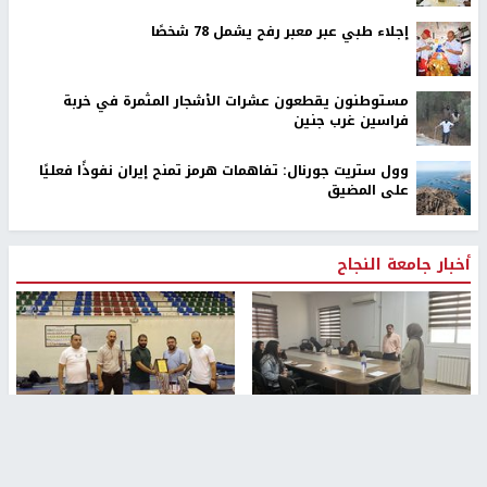
إجلاء طبي عبر معبر رفح يشمل 78 شخصًا
مستوطنون يقطعون عشرات الأشجار المثمرة في خربة
فراسين غرب جنين
وول ستريت جورنال: تفاهمات هرمز تمنح إيران نفوذًا فعليًا
على المضيق
أخبار جامعة النجاح
طلبة مساق "مدخل للقانون
جامعة النجاح الوطنية تستضيف
الاجتماعي والتشريعات
منافسات بطولة الراحل مفيد
الاجتماعية"يزورون مركز حماية
اسماعيل لكرة اليد للناشئين