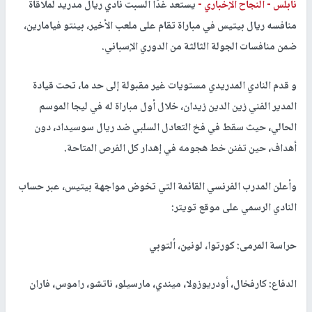
نابلس -
النجاح الإخباري -
يستعد غدًا السبت نادي ريال مدريد لملاقاة
منافسه ريال بيتيس في مباراة تقام على ملعب الأخير، بينتو فيامارين،
ضمن منافسات الجولة الثالثة من الدوري الإسباني.
و قدم النادي المدريدي مستويات غير مقبولة إلى حد ما، تحت قيادة
المدير الفني زين الدين زيدان، خلال أول مباراة له في ليجا الموسم
الحالي، حيث سقط في فخ التعادل السلبي ضد ريال سوسيداد، دون
أهداف، حين تفنن خط هجومه في إهدار كل الفرص المتاحة.
وأعلن المدرب الفرنسي القائمة التي تخوض مواجهة بيتيس، عبر حساب
النادي الرسمي على موقع تويتر:
حراسة المرمى: كورتوا، لونين، ألتوبي
الدفاع: كارفخال، أودريوزولا، ميندي، مارسيلو، ناتشو، راموس، فاران