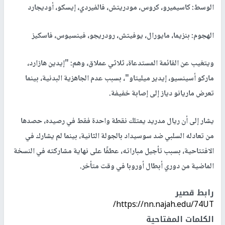
الوسط: كاسيميرو، كروس، مودريتش، فالفيردي، إيسكو، أوديجارد
الهجوم: بنزيما، مايورال، يوفيتش، رودريجو، فينسيوس، فاسكيز
ويتغيب عن القائمة المستدعاة، ثلاثي عملاق، وهم: "إيدين هازارد،
ماركو أسينسيو، إيدير ميليتاو"، بسبب عدم الجاهزية البدنية، بينما
تعرض ماريانو دياز إلى إصابة خفيفة.
يشار إلى أن ريال مدريد يمتلك نقطة واحدة فقط في رصيده، حصدها
من تعادله السلبي ضد سوسيداد بالجولة الثانية، بينما لم يشارك في
الافتتاحية، بسبب تأجيل مباراته، عطفًا على نهاية مشاركته في النسخة
الماضية من دوري أبطال أوروبا في وقت متأخر.
رابط قصير
https://nn.najah.edu/74UT/
الكلمات المفتاحية