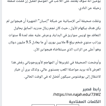
يومين أنه سوف يعتمد على اللاعب في الموسم المقبل إن فشلت صفقة
رحيله عن النادي.
ونقلت صحيفة آس الإسبانية عن شبكة “إسبان” الشهيرة أن هيجواين لم
يكن هدف بيكهام الأول ، حيث كان نجم ريال مدريد السابق يحاول
التعاقد مع لويس سواريز في البداية، وعرض عليه عقد لمدة 4 سنوات
وراتب سنوي ضخم يبلغ 8 ملايين يورو، أي ما يعادل 9.5 مليون دولار،
وهو أعلى من الراتب الذي سيتقاضاه هيجواين الآن.
وأوضحت الصحيفة في تقريرها أن المهاجم الأوروجوياني رفض هذا
العرض لأنه يريد مواصلة اللعب بمستوى عالي، ولذلك يرى أن خيار
الانتقال إلى يوفنتوس سيكون أفضل له في الوقت الحالي.
رابط قصير
https://nn.najah.edu/73WZ/
الكلمات المفتاحية