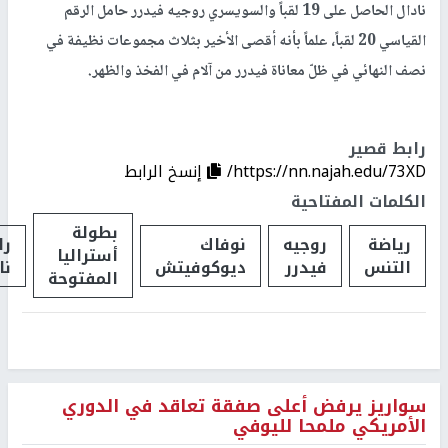
نادال الحاصل على 19 لقباً والسويسري روجيه فيدرر حامل الرقم
القياسي 20 لقباً، علماً بأنه أقصى الأخير بثلاث مجموعات نظيفة في
نصف النهائي في ظلّ معاناة فيدرر من آلام في الفخذ والظهر.
رابط قصير
https://nn.najah.edu/73XD/
إنسخ الرابط
الكلمات المفتاحية
بطولة
رياضة
روجيه
نوفاك
را
أستراليا
التنس
فيدرر
ديوكوفيتش
نا
المفتوحة
سواريز يرفض أعلى صفقة تعاقد في الدوري
الأمريكي ملمحا لليوفي