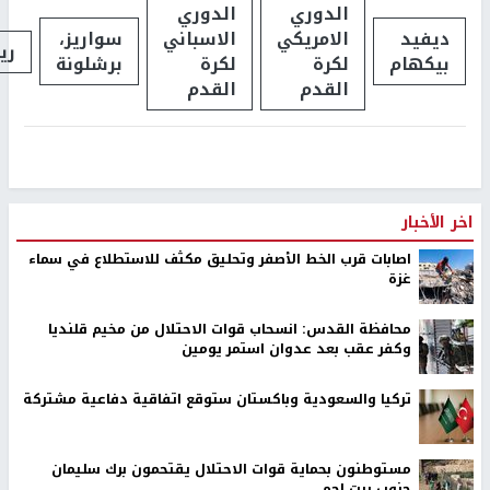
الدوري
الدوري
ديفيد
الامريكي
الاسباني
سواريز،
ري
بيكهام
لكرة
لكرة
برشلونة
القدم
القدم
اخر الأخبار
اصابات قرب الخط الأصفر وتحليق مكثف للاستطلاع في سماء
غزة
محافظة القدس: انسحاب قوات الاحتلال من مخيم قلنديا
وكفر عقب بعد عدوان استمر يومين
تركيا والسعودية وباكستان ستوقع اتفاقية دفاعية مشتركة
مستوطنون بحماية قوات الاحتلال يقتحمون برك سليمان
جنوب بيت لحم