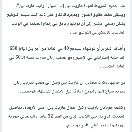
على جميع الشروط لعودة غاريث بيل إلى أسوار "وايت هارت لين"،
ويتبقى فقط حقوق الصور، وبمجرد الاتفاق على ذلك البند سيتم التوقيع
بشكل رسمي، مشيرا إلى أن توتنهام يأمل في إتمام الصفقة في الوقت
المناسب للإعلان عن التوقيع غدا.
وأضاف التقرير أن توتنهام سيدفع 40 في المائة من أجر بيل البالغ 650
ألف جنيه إسترليني في الأسبوع مع تغطية ريال مدريد نسبة الـ 60 في
المائة المتبقية.
من جانبها، ذكرت مصادر، أن غاريث بيل وصل إلى ملعب تدريب ريال
مدريد صباح اليوم ليودع زملائه قبل الانتقال لتوتنهام هوتسبير.
وكشف جوناثان بارنيت وكيل أعمال غاريث بيل، أمس الأربعاء، تفاصيل
الحديث الذي دار بين اللاعب البالغ من العمر 32 عاما، والبرتغالي جوزيه
مورينيو المدير الفني لنادي توتنهام.