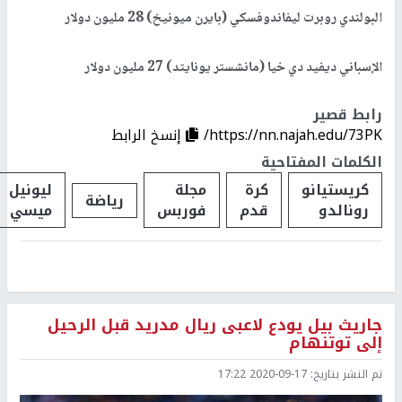
البولندي روبرت ليفاندوفسكي (بايرن ميونيخ) 28 مليون دولار
الإسباني ديفيد دي خيا (مانشستر يونايتد) 27 مليون دولار
رابط قصير
https://nn.najah.edu/73PK/
إنسخ الرابط
الكلمات المفتاحية
كريستيانو
كرة
مجلة
ليونيل
رياضة
رونالدو
قدم
فوربس
ميسي
جاريث بيل يودع لاعبى ريال مدريد قبل الرحيل
إلى توتنهام
تم النشر بتاريخ:
2020-09-17 17:22