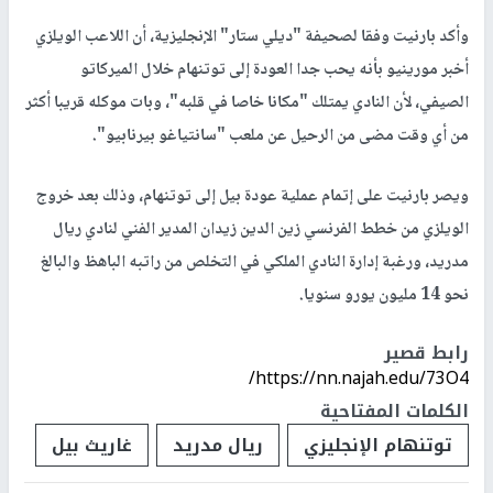
وأكد بارنيت وفقا لصحيفة "ديلي ستار" الإنجليزية، أن اللاعب الويلزي
أخبر مورينيو بأنه يحب جدا العودة إلى توتنهام خلال الميركاتو
الصيفي، لأن النادي يمتلك "مكانا خاصا في قلبه"، وبات موكله قريبا أكثر
من أي وقت مضى من الرحيل عن ملعب "سانتياغو بيرنابيو".
ويصر بارنيت على إتمام عملية عودة بيل إلى توتنهام، وذلك بعد خروج
الويلزي من خطط الفرنسي زين الدين زيدان المدير الفني لنادي ريال
مدريد، ورغبة إدارة النادي الملكي في التخلص من راتبه الباهظ والبالغ
نحو 14 مليون يورو سنويا.
رابط قصير
https://nn.najah.edu/73O4/
الكلمات المفتاحية
توتنهام الإنجليزي
ريال مدريد
غاريث بيل