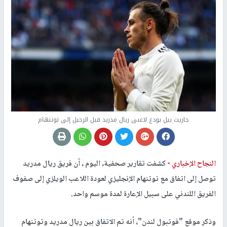
جاريث بيل يودع لاعبى ريال مدريد قبل الرحيل إلى توتنهام
النجاح الإخباري -
كشفت تقارير صحفية، اليوم ، أن فريق ريال مدريد
توصل إلى اتفاق مع توتنهام الإنجليزي لعودة اللاعب الويلزي إلى صفوف
الفريق اللندني على سبيل الإعارة لمدة موسم واحد.
وذكر موقع "فوتبول لندن"، أنه تم الاتفاق بين ريال مدريد وتوتنهام