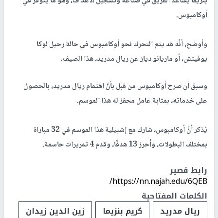
بنزيما يُساعد الفريق في صناعة وتسجيل الأهداف، وهو ما يتوفر في
أوكامبوس.
وأوضح، أنَّه قد يتم التحرك نحو أوكامبوس في حالة رحيل لوكا
يوفيتش، أو ماريانو دياز عن ريال مدريد، هذا الصيف.
وسبق أن صرح أوكامبوس من قبل بأنَّ اهتمام ريال مدريد، بالحصول
على خدماته، بمثابة عامل محفز له هذا الموسم.
يُذكر أنَّ أوكامبوس، شارك مع إشبيلية هذا الموسم في 32 مباراة
بمختلف البطولات، وأحرز 13 هدفًا، وقدم 4 تمريرات حاسمة.
رابط قصير
https://nn.najah.edu/6QEB/
الكلمات المفتاحية
ريال مدريد
كريم بنزيما
زين الدين زيدان