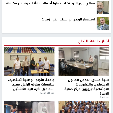
معالي وزير التربية: لا تجعلوا أطفالنا حقلًا لتجربة غير مكتملة
استعمار الوعي بواسطة الخوارزميات
أخبار جامعة النجاح
طلبة مساق "مدخل للقانون
جامعة النجاح الوطنية تستضيف
الاجتماعي والتشريعات
منافسات بطولة الراحل مفيد
الاجتماعية"يزورون مركز حماية
اسماعيل لكرة اليد للناشئين
الأسرة
منذ 48 دقيقة
منذ ثانية