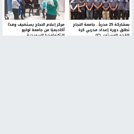
بمشاركة 25 مدرباً.. جامعة النجاح
مركز إعلام النجاح يستضيف وفدًا
تطلق دورة إعداد مدربي كرة
أكاديميًا من جامعة لوليو
القدم المستوى (C)
للتكنولوجيا السويدية
منذ 51 دقيقة
منذ 9 دقيقة
تقارير
" قانون درومي".. بين حق الدفاع عن النفس وواقع
الفلسطينيين تحت الاحتلال
منذ 8 ثواني
تقارير
شهداء بينهم أطفال في غزة.. والاحتلال يصعّد
غاراته ويمنح السكان دقائق للإخلاء
منذ 11 ثانية
تقارير
الإعلام العبري: "معركة مضيق هرمز تستهدف تثبيت
رواية سياسية"
منذ 9 ثواني
تقارير