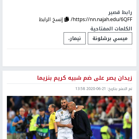
رابط قصير
https://nn.najah.edu/6QFF/
إنسخ الرابط
الكلمات المفتاحية
ميسي برشلونة
نيمار،
زيدان يصر على ضم شبيه كريم بنزيما
تم النشر بتاريخ:
2020-06-21 13:58