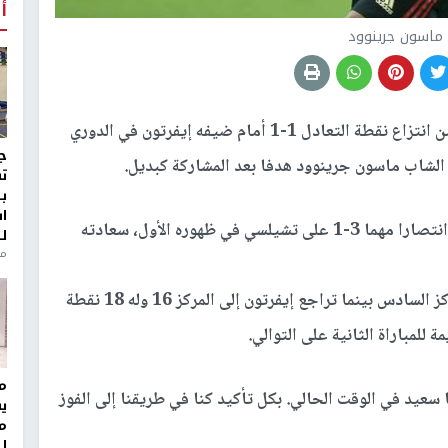
أ
 ماسون جرينوود
تمكن مانشستر يونايتد من انتزاع نقطة التعادل 1-1 أمام ضيفه إيفرتون في الدوري
ج
الشاب ماسون جرينوود هدفا بعد المشاركة كبديل.
ت
ب
ا
وأبدى فيرجسون مهاجم إيفرتون السابق، الذي حقق انتصارا مهما 3-1 على تشيلسي في ظهوره الأول، سعادته
ل
منذ 8
وبات رصيد يونايتد 25 نقطة من 17 مباراة في المركز السادس بينما تراجع إيفرتون إلى المركز 16 وله 18 نقطة
لمباراة الثانية على التوالي.
مر
عيد في الوقت الحالي. بكل تأكيد كنا في طريقنا إلى الفوز
ي
م
ل