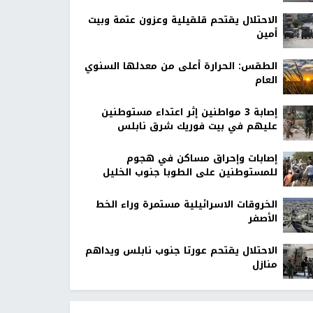
الاحتلال يقتحم قلقيلية وعزون عتمة وبيت
أمين
الطقس: الحرارة أعلى من معدلها السنوي
العام
إصابة 3 مواطنين إثر اعتداء مستوطنين
عليهم في بيت فوريك شرق نابلس
إصابات وإحراق مساكن في هجوم
للمستوطنين على الطوبا جنوب الخليل
الخروقات الاسرائيلية مستمرة وراء الخط
الأصفر
الاحتلال يقتحم عورتا جنوب نابلس ويداهم
منازل