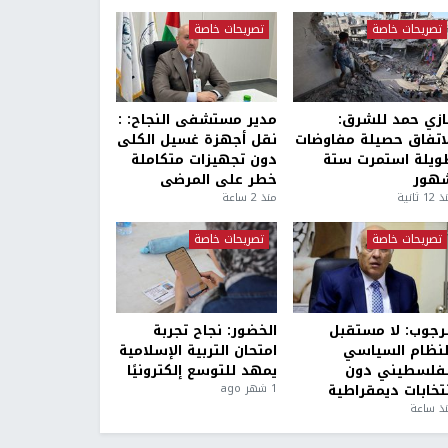
تصريحات خاصة
تصريحات خاصة
ازي حمد للشرق:
مدير مستشفى النجاح: :
لاتفاق حصيلة مفاوضات
نقل أجهزة غسيل الكلى
ويلة استمرت ستة
دون تجهيزات متكاملة
هور
خطر على المرضى
1 ثانية
منذ 2 ساعة
تصريحات خاصة
تصريحات خاصة
لرجوب: لا مستقبل
الخضور: نجاح تجربة
لنظام السياسي
امتحان التربية الإسلامية
لفلسطيني دون
يمهد للتوسع إلكترونيًا
نتخابات ديمقراطية
1 شهر ago
ذ ساعة