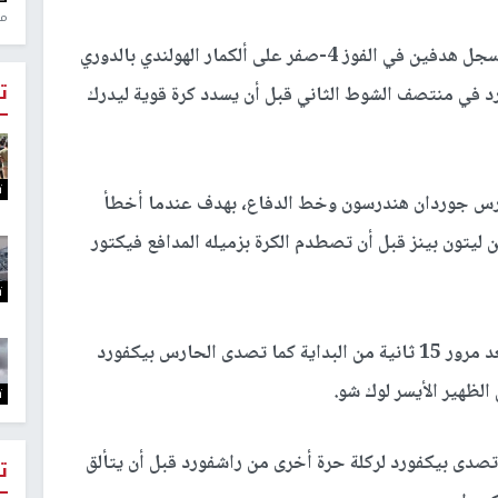
منذ 
وواصل جرينوود البالغ عمره 18 عاما التألق، بعدما سجل هدفين في الفوز 4-صفر على ألكمار الهولندي بالدوري
ت
د في منتصف الشوط الثاني قبل أن يسدد كرة قوية ليدرك
ت
حارس جوردان هندرسون وخط الدفاع، بهدف عندما أخطأ
ليتون بينز قبل أن تصطدم الكرة بزميله المدافع فيكتور
ت
وأهدر يونايتد أكثر من فرصة وسدد لينجارد بعيدا بعد مرور 15 ثانية من البداية كما تصدى الحارس بيكفورد
الظهير الأيسر لوك شو.
ت
صدى بيكفورد لركلة حرة أخرى من راشفورد قبل أن يتألق
ت