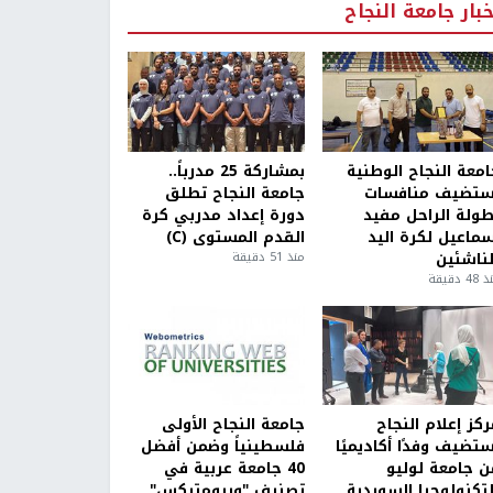
خبار جامعة النجاح
امعة النجاح الوطنية
بمشاركة 25 مدرباً..
ستضيف منافسات
جامعة النجاح تطلق
طولة الراحل مفيد
دورة إعداد مدربي كرة
سماعيل لكرة اليد
القدم المستوى (C)
لناشئين
منذ 51 دقيقة
4 دقيقة
كز إعلام النجاح
جامعة النجاح الأولى
ستضيف وفدًا أكاديميًا
فلسطينياً وضمن أفضل
ن جامعة لوليو
40 جامعة عربية في
لتكنولوجيا السويدية
تصنيف "ويبومتركس"