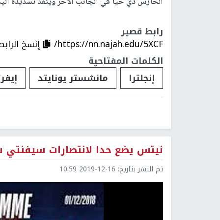
الحارس دي خيا في الجانب الآخر وينقذ تسديدة ألي
رابط قصير
https://nn.najah.edu/5XCF/
إنسخ الرابط
الكلمات المفتاحية
إنجلترا
مانشستر يونايتد
إيفر
نيتس يضع حدا لانتصارات سيفنتي 
تم النشر بتاريخ:
2019-12-16 10:59