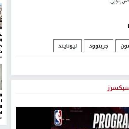
كس إيوبي.
غ
ا
تون
جرينوود
ليونايتد
ط
ش
منذ 2
سيكسرز
ا
ل
ا
ا
من