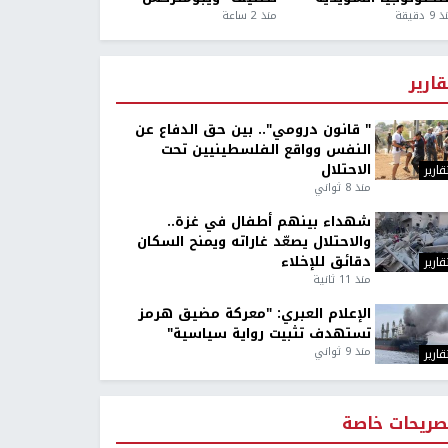
9 دقيقة
منذ 2 ساعة
قارير
" قانون درومي".. بين حق الدفاع عن
النفس وواقع الفلسطينيين تحت
الاحتلال
قارير
منذ 8 ثواني
شهداء بينهم أطفال في غزة..
والاحتلال يصعّد غاراته ويمنح السكان
دقائق للإخلاء
قارير
منذ 11 ثانية
الإعلام العبري: "معركة مضيق هرمز
تستهدف تثبيت رواية سياسية"
منذ 9 ثواني
قارير
صريحات خاصة