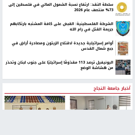
سلطة النقد: ارتفاع نسبة الشمول المالي في فلسطين إلى
73% منتصف عام 2026
الشرطة الفلسطينية: القبض على كافة المشتبه بارتكابهم
جريمة القتل في رام الله
أوامر إسرائيلية جديدة لاقتلاع الزيتون ومصادرة أراضٍ في
جبع شمال القدس
اليونيفيل ترصد 113 مقذوفًا إسرائيليًا على جنوب لبنان وتحذر
من هشاشة الوضع
أخبار جامعة النجاح
طلبة مساق "مدخل للقانون
جامعة النجاح الوطنية تستضيف