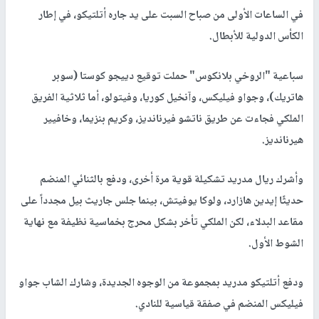
في الساعات الأولى من صباح السبت على يد جاره أتلتيكو، في إطار
الكأس الدولية للأبطال.
سباعية "الروخي بلانكوس" حملت توقيع دييجو كوستا (سوبر
هاتريك)، وجواو فيليكس، وآنخيل كوريا، وفيتولو، أما ثلاثية الفريق
الملكي فجاءت عن طريق ناتشو فيرنانديز، وكريم بنزيما، وخافيير
هيرنانديز.
وأشرك ريال مدريد تشكيلة قوية مرة أخرى، ودفع بالثنائي المنضم
حديثًا إيدين هازارد، ولوكا يوفيتش، بينما جلس جاريث بيل مجدداً على
مقاعد البدلاء، لكن الملكي تأخر بشكل محرج بخماسية نظيفة مع نهاية
الشوط الأول.
ودفع أتلتيكو مدريد بمجموعة من الوجوه الجديدة، وشارك الشاب جواو
فيليكس المنضم في صفقة قياسية للنادي.