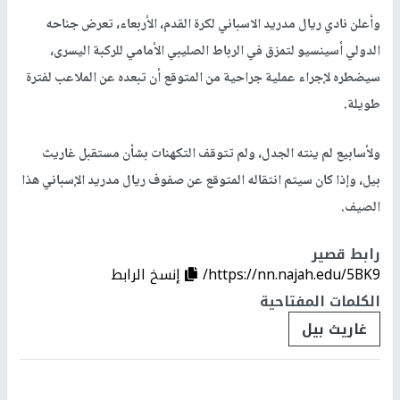
وأعلن نادي ريال مدريد الاسباني لكرة القدم، الأربعاء، تعرض جناحه
الدولي أسينسيو لتمزق في الرباط الصليبي الأمامي للركبة اليسرى،
سيضطره لإجراء عملية جراحية من المتوقع أن تبعده عن الملاعب لفترة
طويلة.
ولأسابيع لم ينته الجدل، ولم تتوقف التكهنات بشأن مستقبل غاريث
بيل، وإذا كان سيتم انتقاله المتوقع عن صفوف ريال مدريد الإسباني هذا
الصيف.
رابط قصير
https://nn.najah.edu/5BK9/
إنسخ الرابط
الكلمات المفتاحية
غاريث بيل