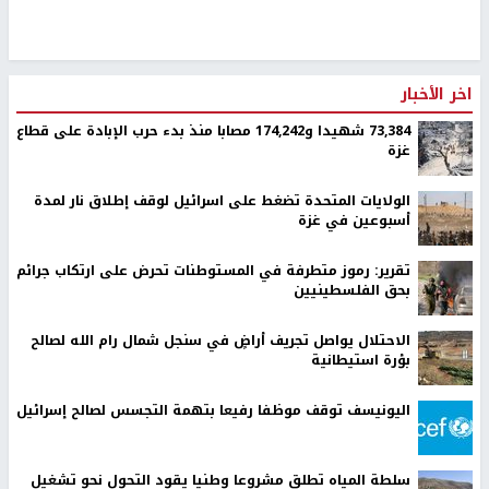
اخر الأخبار
73,384 شهيدا و174,242 مصابا منذ بدء حرب الإبادة على قطاع
غزة
الولايات المتحدة تضغط على اسرائيل لوقف إطلاق نار لمدة
أسبوعين في غزة
تقرير: رموز متطرفة في المستوطنات تحرض على ارتكاب جرائم
بحق الفلسطينيين
الاحتلال يواصل تجريف أراضٍ في سنجل شمال رام الله لصالح
بؤرة استيطانية
اليونيسف توقف موظفا رفيعا بتهمة التجسس لصالح إسرائيل
سلطة المياه تطلق مشروعا وطنيا يقود التحول نحو تشغيل