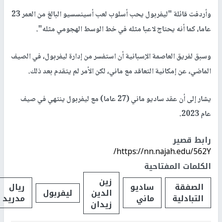
وأردفت قائلة "ليفربول يحب أسلوب لعب أسينسسيو البالغ من العمر 23
عاما، كما أنه يحتاج لاعبا مثله في خط الوسط الهجومي مثله".
وسبق لفريق العاصمة الإسبانية أن استفسر من إدارة ليفربول، في الصيف
الماضي، عن إمكانية التعاقد مع ماني، لكن الأمر لم يتقدم بعد ذلك.
يشار إلى أن عقد ساديو ماني (27 عاما) مع ليفربول ينتهي في صيف
عام 2023.
رابط قصير
https://nn.najah.edu/562Y/
الكلمات المفتاحية
زين
الصفقة
ساديو
ريال
الدين
ليفربول
التبادلية
ماني
مدريد
زيدان