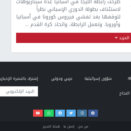
طرحت رابطة الليجا في أسبانيا عدة سيناريوهات
لاستئناف بطولة الدوري الإسباني نظراً
لتوقفها بعد تفشي فيروس كورونا في أسبانيا
وأوروبا. وتعمل الرابطة، واتحاد كرة القدم ...
المزيد
شؤون إسرائيلية
عربي ودولي
إشترك بالنشرة الإخبارية
البريد الإلكتروني
النجاح
من نحن
إتصل بنا
هيئة التحرير