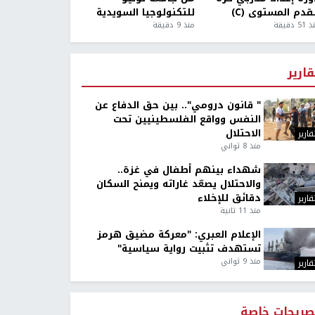
قدم المستوى (C)
للتكنولوجيا السويدية
5 دقيقة
منذ 9 دقيقة
قارير
" قانون درومي".. بين حق الدفاع عن
النفس وواقع الفلسطينيين تحت
الاحتلال
قارير
منذ 8 ثواني
شهداء بينهم أطفال في غزة..
والاحتلال يصعّد غاراته ويمنح السكان
دقائق للإخلاء
قارير
منذ 11 ثانية
الإعلام العبري: "معركة مضيق هرمز
تستهدف تثبيت رواية سياسية"
منذ 9 ثواني
قارير
صريحات خاصة