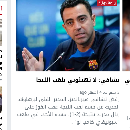
رياضة دولية
أ
ط
ل
و
ا
ح
ي
تشافي: لا تهنئوني بلقب الليجا
من
3 سنوات، 4 أشهر ago
رفض تشافي هيرنانديز، المدير الفني لبرشلونة،
الحديث عن حسم لقب الليجا، عقب الفوز على
ريال مدريد بنتيجة (2-1)، مساء الأحد، في ملعب
ا
"سبوتيفاي كامب نو" ...
ج
.
د