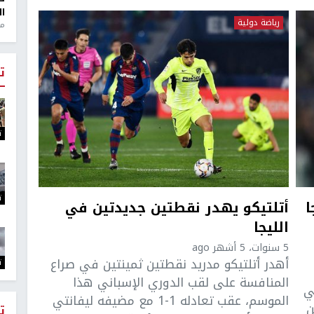
ال
رياضة دولية
منذ 1
ت
ت
ت
ا
أتلتيكو يهدر نقطتين جديدتين في
الليجا
5 سنوات، 5 أشهر ago
أهدر أتلتيكو مدريد نقطتين ثمينتين في صراع
ت
المنافسة على لقب الدوري الإسباني هذا
ي
الموسم، عقب تعادله 1-1 مع مضيفه ليفانتي
ن
ت