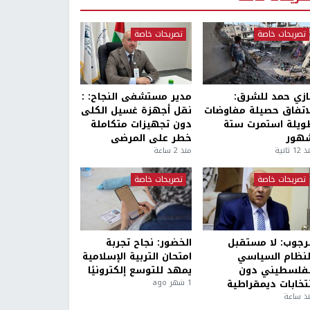
تصريحات خاصة
تصريحات خاصة
ازي حمد للشرق:
مدير مستشفى النجاح: :
لاتفاق حصيلة مفاوضات
نقل أجهزة غسيل الكلى
ويلة استمرت ستة
دون تجهيزات متكاملة
هور
خطر على المرضى
1 ثانية
منذ 2 ساعة
تصريحات خاصة
تصريحات خاصة
لرجوب: لا مستقبل
الخضور: نجاح تجربة
لنظام السياسي
امتحان التربية الإسلامية
لفلسطيني دون
يمهد للتوسع إلكترونيًا
نتخابات ديمقراطية
1 شهر ago
ذ ساعة