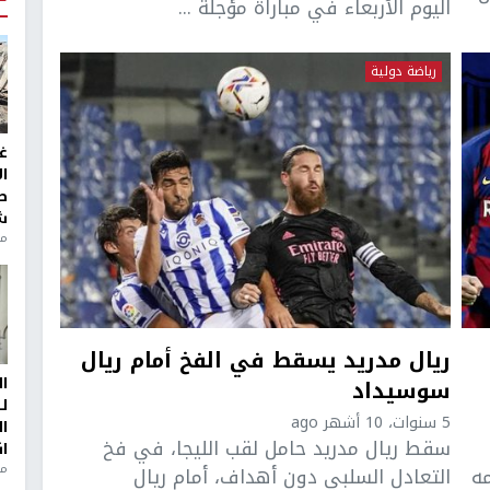
اليوم الأربعاء في مباراة مؤجلة ...
رياضة دولية
غ
ا
ط
ش
منذ 2
ريال مدريد يسقط في الفخ أمام ريال
ا
سوسيداد
ل
5 سنوات، 10 أشهر ago
ا
سقط ريال مدريد حامل لقب الليجا، في فخ
ا
من
مه
التعادل السلبي دون أهداف، أمام ريال