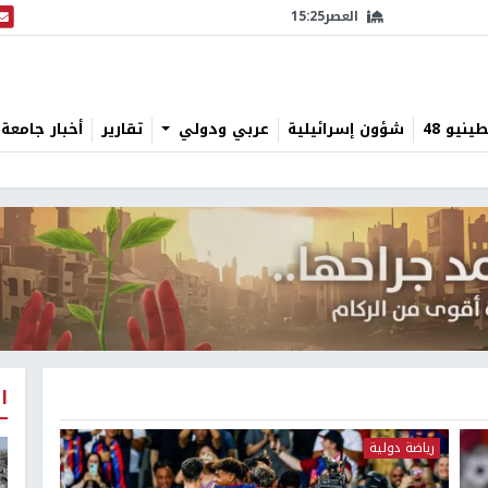
العصر
15:25
البث
نيو 48
شؤون إسرائيلية
عربي ودولي
تقارير
أخبار جامعة 
ا
رياضة دولية