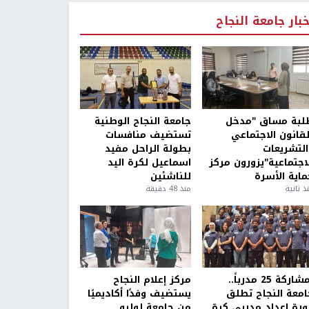
خبار جامعة النجاح
لبة مساق "مدخل
جامعة النجاح الوطنية
لقانون الاجتماعي
تستضيف منافسات
التشريعات
بطولة الراحل مفيد
لاجتماعية"يزورون مركز
اسماعيل لكرة اليد
ماية الأسرة
للناشئين
ذ ثانية
منذ 48 دقيقة
بمشاركة 25 مدرباً..
مركز إعلام النجاح
امعة النجاح تطلق
يستضيف وفدًا أكاديميًا
ورة إعداد مدربي كرة
من جامعة لوليو