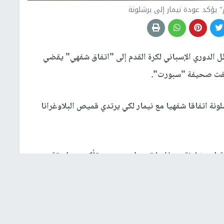
ؤكد عودة نيمار إلى برشلونة
طل الدوري الإسباني لكرة القدم إلى "اتفاق شفهي" يقضي
كشفت صحيفة "سبورت".
نة اتفاقا شفهيا مع نيمار لكي يرتدي قميص البلاوغرانا
بل برشلونة، وهذا ما تستطيع سبورت تأكيده بطريقة
 تخفيض راتبه إلى النصف مقابل ما يتقاضاه حاليا"، مشيرة
 24 مليون يورو "القريب مما كان يتقاضاه في برشلونة" قبل رحيله الى سان جرمان