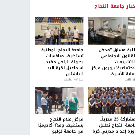
خبار جامعة النجاح
لبة مساق "مدخل
جامعة النجاح الوطنية
لقانون الاجتماعي
تستضيف منافسات
التشريعات
بطولة الراحل مفيد
لاجتماعية"يزورون مركز
اسماعيل لكرة اليد
ماية الأسرة
للناشئين
ذ ثانية
منذ 48 دقيقة
بمشاركة 25 مدرباً..
مركز إعلام النجاح
امعة النجاح تطلق
يستضيف وفدًا أكاديميًا
ورة إعداد مدربي كرة
من جامعة لوليو