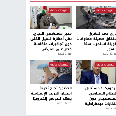
تصريحات خاصة
تصريحات خاصة
ازي حمد للشرق:
مدير مستشفى النجاح: :
لاتفاق حصيلة مفاوضات
نقل أجهزة غسيل الكلى
ويلة استمرت ستة
دون تجهيزات متكاملة
هور
خطر على المرضى
1 ثانية
منذ 2 ساعة
تصريحات خاصة
تصريحات خاصة
لرجوب: لا مستقبل
الخضور: نجاح تجربة
لنظام السياسي
امتحان التربية الإسلامية
لفلسطيني دون
يمهد للتوسع إلكترونيًا
نتخابات ديمقراطية
1 شهر ago
ذ ساعة