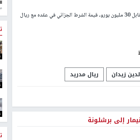
ال
منذ 1
يذكر أن رويز انضم إلى نابولي في الصيف الماضي مقابل 30 مليون يورو، قيمة الشرط الجزائي في عقده مع ريال
ت
ت
لدين زيدان
ريال مدريد
ت
ت
مار إلى برشلونة
ت