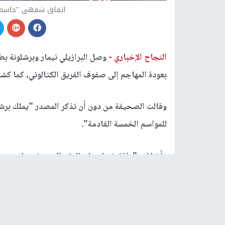
اتفاق شفهي "حاسم" ي
النجاح الإخباري -
وصل البرازيلي نيمار وبرشلونة ب
بعودة المهاجم إلى صفوف الفريق الكتالوني، كما 
وقالت الصحيفة من دون أن تذكر المصدر "يملك برشلو
للمواسم الخمسة القادمة".
وأضافت "وافق نيمار على العقد المعروض عليه من ق
حصرية. موافقة اللاعب كانت حاسمة، وقد وافق على
إلى عرض برشلونة الحالي هو
عام 2017.