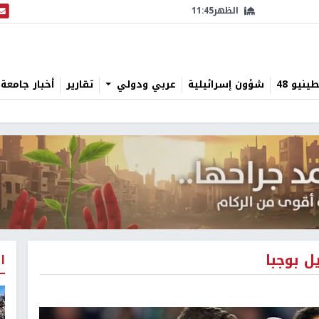
الظهر
11:45
البث
نيو 48
شؤون إسرائيلية
عربي ودولي
تقارير
أخبار جامعة 
ل بوجبا
ا