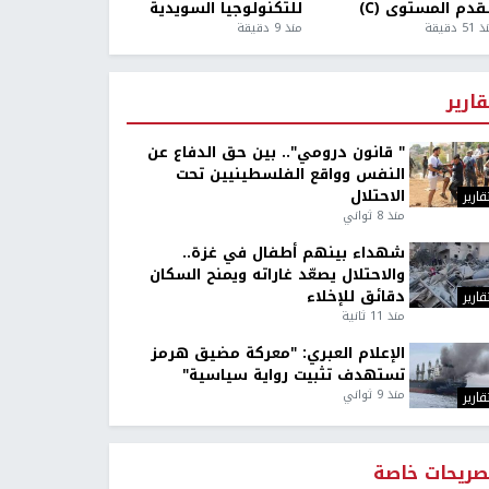
قدم المستوى (C)
للتكنولوجيا السويدية
5 دقيقة
منذ 9 دقيقة
قارير
" قانون درومي".. بين حق الدفاع عن
النفس وواقع الفلسطينيين تحت
الاحتلال
قارير
منذ 8 ثواني
شهداء بينهم أطفال في غزة..
والاحتلال يصعّد غاراته ويمنح السكان
دقائق للإخلاء
قارير
منذ 11 ثانية
الإعلام العبري: "معركة مضيق هرمز
تستهدف تثبيت رواية سياسية"
منذ 9 ثواني
قارير
صريحات خاصة