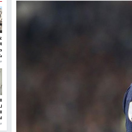
غ
ا
ط
ش
منذ 2
ا
ل
ا
ا
من