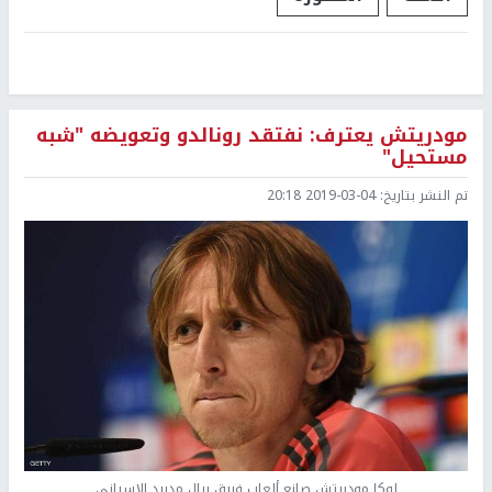
مودريتش يعترف: نفتقد رونالدو وتعويضه "شبه
مستحيل"
تم النشر بتاريخ:
2019-03-04 20:18
لوكا مودريتش صانع ألعاب فريق ريال مدريد الإسباني