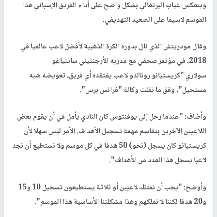
وينعكس غياب البرتغالي بشكل واضح على أداء الفريق الإسباني هذا
الموسم لاسيما على الصعيد التهديفي.
وقال مودريتش الذي نال بدوره الكرة الذهبية لأفضل لاعب عالميا في
2018، في مؤتمر صحفي مع مدربه الأرجنتيني سانتياغو
سولاري "كريستيانو رونالدو لاعب يفتقده أي فريق، تعويضه شبه
مستحيل"، وفق ما نقلت وكالة "فرانس برس".
وأضاف: "عندما رحل إلى يوفنتوس كان النادي يأمل في أن يقوم بعض
اللاعبين الآخرين بتقاسم مهمة تسجيل الأهداف. الأمر ليس سهلا لأن
كريستيانو كان يسجل (نحو) 50 هدفا في كل موسم ولا نستطيع أن نجد
لاعبا يسجل هذا العدد من الأهداف".
وأوضح: "يجب أن نمتلك لاعبين أو ثلاثة يستطيعون تسجيل 10 و15
و20 هدفا لكننا لا نملكهم وهذا مشكلتنا الأساسية هذا الموسم".