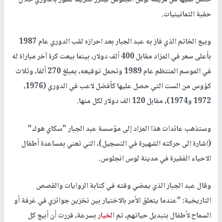
حصل عليها من فريقه لوس انجلوس ليكرز تكريما للفوز بالدوري خلال
حقبة الثمانينيات.
وبيع الخاتم الذي فاز به عبد الجبار بعد احرازه لقب الدوري عام 1987
بأعلى سعر في المزاد مقابل 400 ألف دولار، بينما بيعت كرة آخر مباراة له
في الموسم المنتظم عام 1989 وتحمل توقيعه، بمبلغ 270 ألفا، وثلاث
كؤوس من الست التي حصل عليها كأفضل لاعب في الدوري (1976،
1972 و1974)، مقابل 120 الف دولار لكل منها.
وستذهب عائدات هذا المزاد إلى مؤسسة عبد الجبار "سكاي هوك"
(اشارة الى حركته الشهيرة في التسجيل)، التي تعني بمساعدة أطفال
الاحياء الفقيرة في مدينة لوس انجلوس.
وقال عبد الجبار الذي يمضي وقته في كتابة الروايات والقصص
التاريخية: "عندما يتعلق الأمر بالاختيار بين تخزين جوائزي في غرفة أو
السماح لأطفال بتبديل حياتهم، تم
الخيار
بسرعة، قررت أن أبيع كل