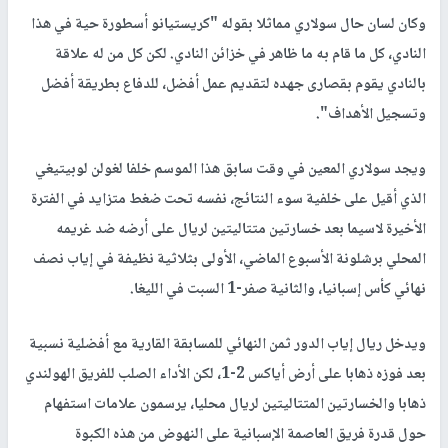
وكان لسان حال سولاري مماثلا بقوله "كريستيانو أسطورة حية في هذا
النادي، كل ما قام به ما ظاهر في خزائن النادي. لكن كل من له علاقة
بالنادي يقوم بقصارى جهده لتقديم عمل أفضل، للدفاع بطريقة أفضل
وتسجيل الأهداف".
ويجد سولاري المعين في وقت سابق هذا الموسم خلفا لغولن لوبيتيغي
الذي أقيل على خلفية سوء النتائج، نفسه تحت ضغط متزايد في الفترة
الأخيرة لاسيما بعد خسارتين متتاليتين لريال على أرضه ضد غريمه
المحلي برشلونة الأسبوع الماضي، الأولى بثلاثية نظيفة في إياب نصف
نهائي كأس إسبانيا، والثانية صفر-1 السبت في الليغا.
ويدخل ريال إياب الدور ثمن النهائي للمسابقة القارية مع أفضلية نسبية
بعد فوزه ذهابا على أرض أياكس 2-1، لكن الأداء الصلب للفريق الهولندي
ذهابا والخسارتين المتتاليتين لريال محليا، يرسمون علامات استفهام
حول قدرة فريق العاصمة الإسبانية على النهوض من هذه الكبوة