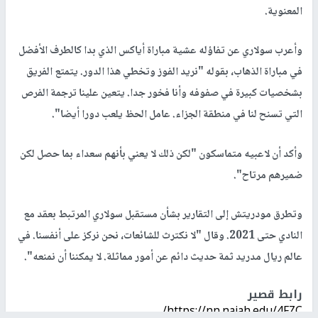
المعنوية.
وأعرب سولاري عن تفاؤله عشية مباراة أياكس الذي بدا كالطرف الأفضل
في مباراة الذهاب، بقوله "نريد الفوز وتخطي هذا الدور. يتمتع الفريق
بشخصيات كبيرة في صفوفه وأنا فخور جدا. يتعين علينا ترجمة الفرص
التي تسنح لنا في منطقة الجزاء. عامل الحظ يلعب دورا أيضا".
وأكد أن لاعبيه متماسكون "لكن ذلك لا يعني بأنهم سعداء بما حصل لكن
ضميرهم مرتاح".
وتطرق مودريتش إلى التقارير بشأن مستقبل سولاري المرتبط بعقد مع
النادي حتى 2021. وقال "لا نكترث للشائعات، نحن نركز على أنفسنا. في
عالم ريال مدريد ثمة حديث دائم عن أمور مماثلة. لا يمكننا أن نمنعه".
رابط قصير
https://nn.najah.edu/4FZC/