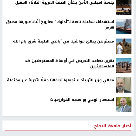
جلسة لمجلس الأمن بشأن الضفة الغربية الثلاثاء المقبل
استهداف سفينة تابعة لـ"أدنوك" بصاروخ أثناء عبورها مضيق
هرمز
مستوطن يطلق مواشيه في أراضي الطيبة شرق رام الله
تقرير: تصاعد التحريض في أوساط المستوطنين ضد
الفلسطينيين
معالي وزير التربية: لا تجعلوا أطفالنا حقلًا لتجربة غير مكتملة
استعمار الوعي بواسطة الخوارزميات
أخبار جامعة النجاح