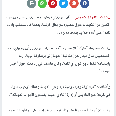
وكالات -
النجاح الإخباري -
أثار البرازيلي نيمار، نجم باريس سان جيرمان،
الكثير من التكهنات حول مصيره مع بطل فرنسا، بعدما قاد منتخب بلاده
للفوز على أوروجواي، بهدف دون رد.
وقالت صحيفة "
ماركا
" الإسبانية: "بعد مباراة البرازيل وأوروجواي، أحد
الصحفيين سأل نيمار عن إمكانية العودة إلى برشلونة، وجاء رده
بابتسامة فقط دون قول أي كلمة، وكان غامضا في رد فعله حول أخبار
عودته".
وأضافت: "برشلونة يعرف رغبة نيمار في العودة، وهناك ترحيب سواء
في غرفة خلع الملابس أو إدارة النادي، حيث يفتحون الأبواب لعودته".
وتابعت: "وفقًا لمصادرنا فإن والد نيمار عرض ابنه على برشلونة الصيف