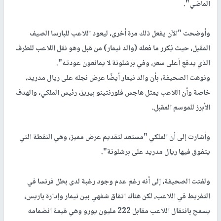
الماضي".
وأوضحت "الآن يفعل ذلك مرة أخرى، ليعود اللاعب للبارسا الصيف
المقبل، حيث يُكرر ما فعله (والد نيمار) من قبل وهو نقل اللاعب للطرف
الذي يدفع أعلى سعر، وفي برشلونة لا يمانعون عودته".
ونوهت الصحيفة، بأن والد نيمار أيضًا عرض نجله على ريال مدريد،
خاصة وأن اللاعب يمثل هاجس فلورنتينو بيريز، رئيس الملكي، والهدف
الأبرز للموسم المقبل.
وأشارت إلى أن الملكي "مستعد لتقديم عرض مميز، وهي النقطة التي
يتفوق فيها ريال مدريد على برشلونة".
ولفتت الصحيفة، إلى أنه رغم عدم وجود رغبة لدى بطل فرنسا في
التفريط في اللاعب، لكن هناك اتفاق شفهي بين نيمار وإدارة باريس،
يسمح بانتقال اللاعب مقابل 222 مليون يورو وهي قيمة انضمامه