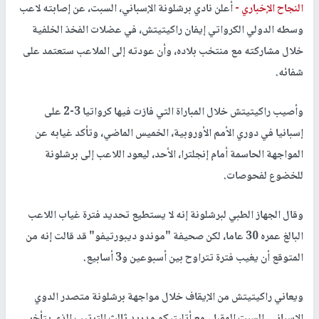
النجاح الإخباري -
أعلن نادي برشلونة الإسباني، السبت، عن إصابته لاعب
وسطه الدولي الكرواتي إيفان راكيتيتش، في عضلات الفخذ الخلفية
خلال مشاركته مع منتخب بلاده، وأن عودته إلى الملاعب ستعتمد على
شفائه.
وأصيب راكيتيتش خلال المباراة التي فازت فيها كرواتيا 3-2 على
إسبانيا في دوري الأمم الأوروبية، الخميس الماضي، وتأكد غيابه عن
المواجهة الحاسمة أمام إنجلترا، الأحد، ليعود اللاعب إلى برشلونة
للخضوع لفحوصات.
وقال الجهاز الطبي لبرشلونة إنه لا يستطيع تحديد فترة غياب اللاعب
البالغ عمره 30 عاما، لكن صحيفة "موندو ديبورتيفو" قد قالت إنه من
المتوقع أن يغيب فترة تتراوح بين أسبوعين و3 أسابيع.
ويعاني راكيتيتش من الإيقاف خلال مواجهة برشلونة متصدر الدوي