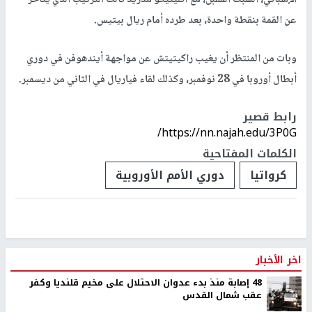
الإسباني، السبت المقبل، مع أتليتيكو مدريد ثالث الترتيب الذي يتأخر
عن القمة بنقطة واحدة، بعد طرده أمام ريال بيتيس.
وبات من المنتظر أن يغيب راكيتيتش عن مواجهة أيندهوفن في دوري
أبطال أوروبا في 28 نوفمبر، وكذلك لقاء فياريال في الثاني من ديسمبر.
رابط قصير
https://nn.najah.edu/3P0G/
الكلمات المفتاحية
كرواتيا
دوري الأمم الأوروبية
اخر الأخبار
48 إصابة منذ بدء عدوان الاحتلال على مخيم قلنديا وكفر
عقب شمال القدس