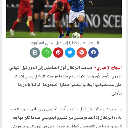
البرتغال تعبر إيطاليا إلى قبل نهائي أمم أوروبا
النجاح الإخباري -
أصبحت البرتغال أول المتأهلين إلى الدور قبل النهائي
لدوري الأمم الأوروبية لكرة القدم بعدما فرضت التعادل بدون أهداف
على مستضيفتها إيطاليا لتضمن صدارة المجموعة الثالثة بالدرجة
الأولى.
وسيطرت إيطاليا على أول ساعة وأنقذ الحارس روي باتريسيو منتخب
بلاده البرتغال إذ أبعد فرصتين من تشيرو ايموبيلي عندما كان مهاجم
لاتسيو قريبا من التسجيل. كما أبعد ضربة رأس من لورينتسو بليغريني