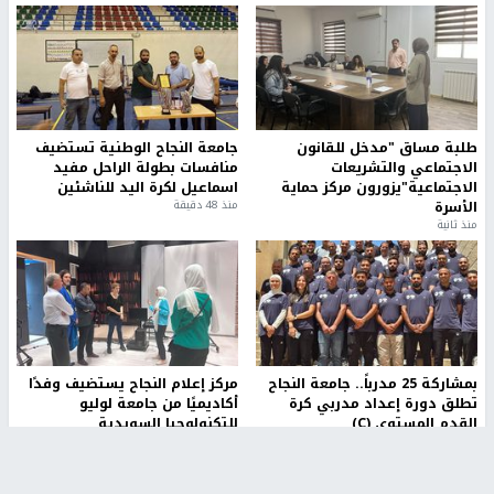
طلبة مساق "مدخل للقانون
جامعة النجاح الوطنية تستضيف
الاجتماعي والتشريعات
منافسات بطولة الراحل مفيد
الاجتماعية"يزورون مركز حماية
اسماعيل لكرة اليد للناشئين
الأسرة
منذ 48 دقيقة
منذ ثانية
بمشاركة 25 مدرباً.. جامعة النجاح
مركز إعلام النجاح يستضيف وفدًا
تطلق دورة إعداد مدربي كرة
أكاديميًا من جامعة لوليو
القدم المستوى (C)
للتكنولوجيا السويدية
منذ 51 دقيقة
منذ 9 دقيقة
تقارير