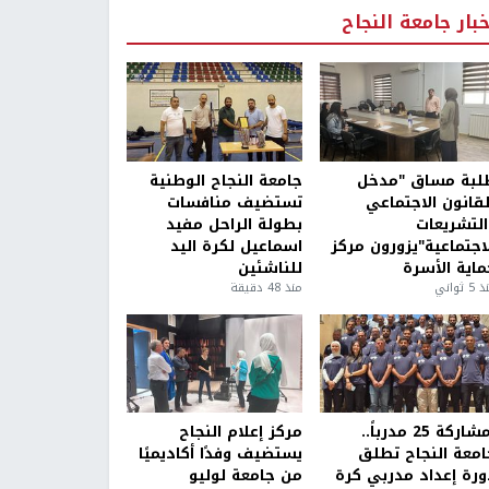
خبار جامعة النجاح
لبة مساق "مدخل
جامعة النجاح الوطنية
لقانون الاجتماعي
تستضيف منافسات
التشريعات
بطولة الراحل مفيد
لاجتماعية"يزورون مركز
اسماعيل لكرة اليد
ماية الأسرة
للناشئين
5 ثواني
منذ 48 دقيقة
بمشاركة 25 مدرباً..
مركز إعلام النجاح
امعة النجاح تطلق
يستضيف وفدًا أكاديميًا
ورة إعداد مدربي كرة
من جامعة لوليو