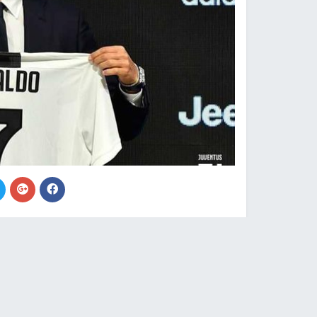
النجاح الإخباري -
تمكن يوفنتوس، أكبر فريق كرة قد
خلال 24 ساعة فقط، حيث باع ما قيمته 60 مليون دولار من قمصان النجم البرتغالي.