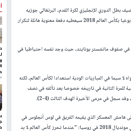
أ
ف بطل الدوري الإنجليزي لكرة القدم، البرتغالي جوزيه
مورينيو، الأربعاء، أن فوز لاعب الوسط الفرنسي بول بوغبا بكأس العالم 2018 سيعطيه دفعة معنوية هائلة لتكرار
ط
ة في صفوف مانشستر يونايتد، حيث وجد نفسه احتياطيا في
ل
و
ا
ح
منذ 
 لا سيما في المباريات الودية استعدادا لكأس العالم، لكنه
ية للمرة الثانية في تاريخه خصوصا بعد تألقه في نصف
 وقد سجل في مرمى الأخيرة الهدف الثالث (4-2).
ى هامش المعسكر الذي يقيمه الفريق في لوس أنجلوس في
ج
غياب عدد كبير من لاعبيه الأساسيين لمشاركتهم في مونديال 2018 في روسيا: "عندما تحرز كأس العالم لا بد
د