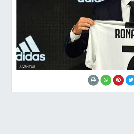
م في إيطاليا، من كسب نصف ما دفعه لكريستيانو رونالدو
وقال موقع "بيزنيس إنسايدر" إن النادي لن يستفيد إلا من 10 إلى 15 في المئة من هذه المبيعات، فيما تستفيد