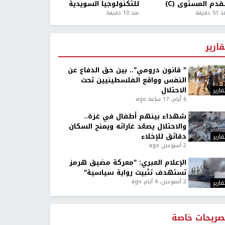
قدم المستوى (C)
للتكنولوجيا السويدية
5 دقيقة
منذ 10 دقيقة
قارير
" قانون درومي".. بين حق الدفاع عن
النفس وواقع الفلسطينيين تحت
الاحتلال
قارير
6 أيام، 17 ساعة ago
شهداء بينهم أطفال في غزة..
والاحتلال يصعّد غاراته ويمنح السكان
دقائق للإخلاء
قارير
2 أسبوعين ago
الإعلام العبري: "معركة مضيق هرمز
تستهدف تثبيت رواية سياسية"
2 أسبوعين، 4 أيام ago
قارير
صريحات خاصة