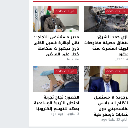
تصريحات خاصة
تصريحات خاصة
ازي حمد للشرق:
مدير مستشفى النجاح: :
لاتفاق حصيلة مفاوضات
نقل أجهزة غسيل الكلى
ويلة استمرت ستة
دون تجهيزات متكاملة
هور
خطر على المرضى
1 ثانية
منذ 2 ساعة
تصريحات خاصة
تصريحات خاصة
لرجوب: لا مستقبل
الخضور: نجاح تجربة
لنظام السياسي
امتحان التربية الإسلامية
لفلسطيني دون
يمهد للتوسع إلكترونيًا
نتخابات ديمقراطية
3 أسابيع، 1 يوم ago