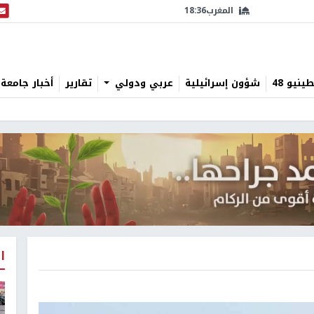
المغرب
18:36
البث
نيو 48
شؤون إسرائيلية
عربي ودولي
تقارير
أخبار جامعة 
ا