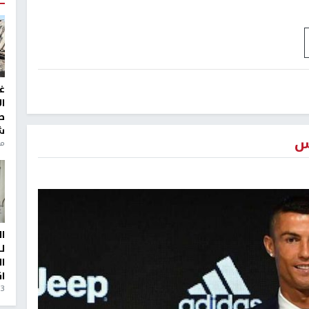
غ
ا
ط
ش
س
منذ 6
ا
ل
ا
ا
3 أيام، 23 ساعة ago