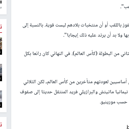
ال
عب".
منذ 1
وز باللقب أو أن منتخبات بلادهم ليست قوية. بالنسبة إلى
ت
ها ولا بد أن يرتد عليه ذلك إيجابا".
ت
ني من البطولة (كأس العالم). في النهائي كان رائعا بكل
ت
سكر مانشستر يونايتد بأكمله 9 لاعبين أساسيين لعودتهم متأخرين من كأس العالم، لكن الثلاثي
نيمانيا ماتيتش والبرازيلي فريد المنتقل حديثا إلى صفوف
، حسب مورينيو.
ت
ت
ط