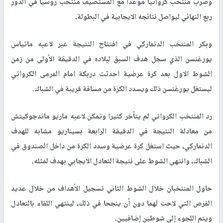
وضرب منتخب كرواتيا موعدا مع المستضيف منتخب روسيا في الدور
ربع النهائي ليواصل نتائجه الايجابية في البطولة.
وبكر المنتخب الدنماركي في افتتاح النتيجة عبر لاعبه ماتياس
يورغنسن الذي سجل هدف السبق لبلاده في الدقيقة الأولى من زمن
الشوط الاول بعد كرة عرضية احدثت دربكة امام المرمى الكرواتي
ليستغل يورغنسن ذلك ويسدد الكرة من مسافة قريبة في الشباك.
رد المنتخب الكرواتي لم يتأخر كثيرا وتمكن لاعبه ماريو ماندجوكيتش
من معادلة النتيجة في الدقيقة الرابعة بسيناريو مشابه للهدف
الدنماركي، حيث استغل كرة عرضية وسدد الكرة من داخل الصندوق في
الشباك، وانتهى الشوط على نتيجة التعادل الايجابي بهدف لمثله.
حاول المنتخبان خلال الشوط الثاني تسجيل الأهداف من خلال عديد
الفرص التي لاحت لهما دون أن ينجحا في ذلك، لينتهي اللقاء بالتعادل
ويتم اللجوء إلى شوطين إضافيين.