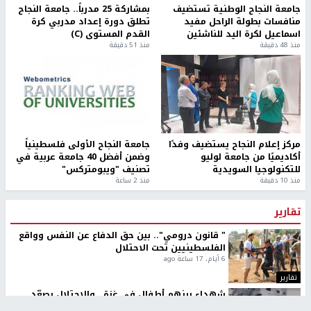
جامعة النجاح الوطنية تستضيف
بمشاركة 25 مدرباً.. جامعة النجاح
منافسات بطولة الراحل مفيد
تطلق دورة إعداد مدربي كرة
اسماعيل لكرة اليد للناشئين
القدم المستوى (C)
منذ 48 دقيقة
منذ 51 دقيقة
مركز إعلام النجاح يستضيف وفدًا
جامعة النجاح الأولى فلسطينياً
أكاديميًا من جامعة لوليو
وضمن أفضل 40 جامعة عربية في
للتكنولوجيا السويدية
تصنيف "ويبومتركس"
منذ 10 دقيقة
منذ 2 ساعة
تقارير
" قانون درومي".. بين حق الدفاع عن النفس وواقع
الفلسطينيين تحت الاحتلال
6 أيام، 17 ساعة ago
تقارير
شهداء بينهم أطفال في غزة.. والاحتلال يصعّد
غاراته ويمنح السكان دقائق للإخلاء