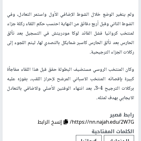
ولم يتغير الوضع خلال الشوط الإضافي الأول واستمر التعادل، وفي
الشوط الثاني وقبل أربع دقائق من النهاية احتسب حكم اللقاء ركلة جزاء
لمنتخب كرواتيا فشل القائد لوكا مودريتش في التسجيل بعد تألق
الحارس بعد تألق الحارس كاسبر شمايكل بالتصدي لها، ليتم اللجوء إلى
ركلات الجزاء الترجيحية.
وكان المنتخب الروسي مستضيف البطولة حقق قبل هذا اللقاء مفاجأة
كبيرة بإقصائه المنتخب الاسباني المرشح لإحراز اللقب، بفوزه عليه
بركلات الترجيح 4-3، بعد انتهاء الوقتين الأصلي والاضافي بالتعادل
الايجابي بهدف لمثله.
رابط قصير
https://nn.najah.edu/2W7G/
إنسخ الرابط
الكلمات المفتاحية