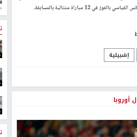
ال
منذ 1
ت
إشبيلية
ت
ت
 أوروبا
ت
ت