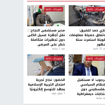
تصريحات خاصة
تصريحات خاصة
ازي حمد للشرق:
مدير مستشفى النجاح: :
لاتفاق حصيلة مفاوضات
نقل أجهزة غسيل الكلى
ويلة استمرت ستة
دون تجهيزات متكاملة
هور
خطر على المرضى
1 ثانية
منذ 2 ساعة
تصريحات خاصة
تصريحات خاصة
لرجوب: لا مستقبل
الخضور: نجاح تجربة
لنظام السياسي
امتحان التربية الإسلامية
لفلسطيني دون
يمهد للتوسع إلكترونيًا
نتخابات ديمقراطية
1 شهر ago
ذ ساعة