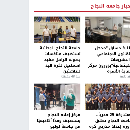
خبار جامعة النجاح
لبة مساق "مدخل
جامعة النجاح الوطنية
لقانون الاجتماعي
تستضيف منافسات
التشريعات
بطولة الراحل مفيد
لاجتماعية"يزورون مركز
اسماعيل لكرة اليد
ماية الأسرة
للناشئين
ذ ثانية
منذ 48 دقيقة
بمشاركة 25 مدرباً..
مركز إعلام النجاح
امعة النجاح تطلق
يستضيف وفدًا أكاديميًا
ورة إعداد مدربي كرة
من جامعة لوليو