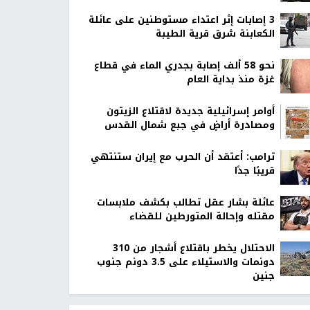
‏3 إصابات إثر اعتداء مستوطنين على عائلة
الكعابنة شرق قرية الطيبة
نحو 58 ألف إصابة بجدري الماء في قطاع
غزة منذ بداية العام
أوامر إسرائيلية جديدة لاقتلاع الزيتون
ومصادرة أراضٍ في جبع شمال القدس
ترامب: أعتقد أن الحرب مع إيران ستنتهي
قريبًا جدًا
عائلة بشار عقل تطالب بكشف ملابسات
مقتله وإحالة المتورطين للقضاء
الاحتلال يخطر باقتلاع أشجار من 310
دونمات والاستيلاء على 3.5 دونم جنوب
جنين