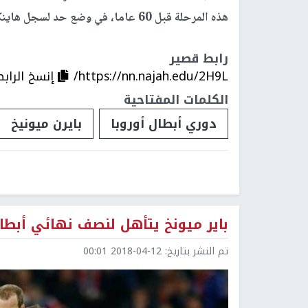
هذه المرحلة قبل 60 عاما، في وضع حد لسجل هاينكس القياسي بالفوز في 12 مباراة متتالية بالمسابقة.
رابط قصير
https://nn.najah.edu/2H9L/
إنسخ الرابط
الكلمات المفتاحية
دوري أبطال أوروبا
بايرن ميونيخ
باير ميونخ يتأهل لنصف نهائي أبطال
تم النشر بتاريخ:
2018-04-12 00:01