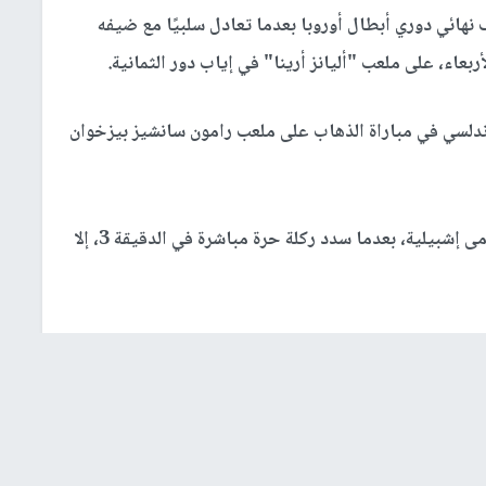
نهائي دوري أبطال أوروبا بعدما تعادل سلبيًا مع ضيفه
أربعاء، على ملعب "أليانز أرينا" في إياب دور الثمانية.
لأندلسي في مباراة الذهاب على ملعب رامون سانشيز بيزخوان
وأخذ خاميس رودريجيز زمام المبادرة في تهديد مرمى إشبيلية، بعدما سدد ركلة حرة مباشرة في الدقيقة 3، إلا
ى، قبل أن يصوب كرة قوية ولكنها مرت بجوار القائم الأيمن
أسية روبرت ليفاندوفسكي، إلى ركلة ركنية في الدقيقة 8.