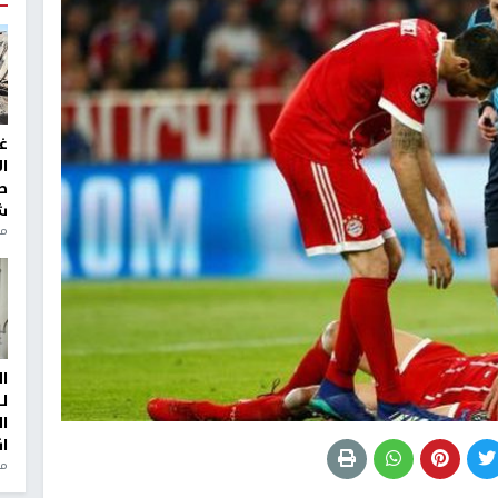
غ
ا
ط
ش
منذ 2
ا
ل
ا
ا
من