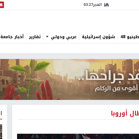
الفجر
03:27
البث
نيو 48
شؤون إسرائيلية
عربي ودولي
تقارير
أخبار جامعة 
ال أوروبا
ا