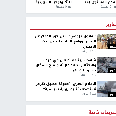
قدم المستوى (C)
للتكنولوجيا السويدية
5 دقيقة
منذ 9 دقيقة
قارير
" قانون درومي".. بين حق الدفاع عن
النفس وواقع الفلسطينيين تحت
الاحتلال
قارير
منذ 8 ثواني
شهداء بينهم أطفال في غزة..
والاحتلال يصعّد غاراته ويمنح السكان
دقائق للإخلاء
قارير
منذ 11 ثانية
الإعلام العبري: "معركة مضيق هرمز
تستهدف تثبيت رواية سياسية"
منذ 9 ثواني
قارير
صريحات خاصة