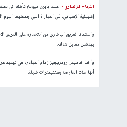
النجاح الإخباري -
حسم بايرن ميونخ تأهله إلى نصف 
إشبيلية الإسباني، في المباراة التي جمعتهما اليوم ال
واستفاد الفريق البافاري من انتصاره على الفريق ا
بهدفين مقابل هدف.
أنها علت العارضة بسنتيمترات قليلة.
وتوغل آريين روبن بطريقته المعتادة من الجهة اليمن
لحارس إشبيلية دافيد سوريا.
وأنقذ سوريا مرمى فريقه من خطر حقيقي بعدما حول ر