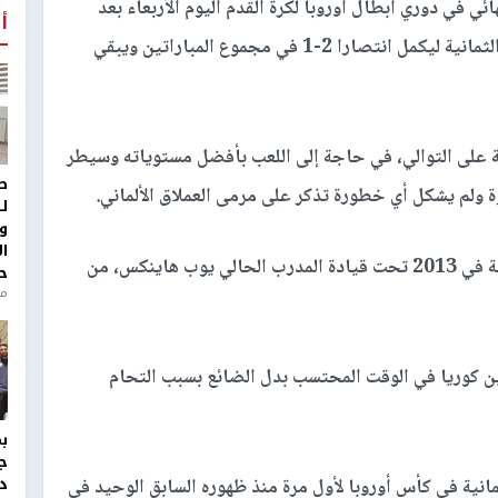
ائي في دوري أبطال أوروبا لكرة القدم اليوم الأربعاء بعد
أ
تعادله بدون أهداف مع ضيفه إشبيلية في إياب دور الثمانية ليكمل انتصارا 2-1 في مجموع المباراتين ويبقي
عة على التوالي، في حاجة إلى اللعب بأفضل مستوياته وسيطر
ط
وة ولم يشكل أي خطورة تذكر على مرمى العملاق الألماني.
ل
و
ا
واستفاد بايرن، الذي كانت آخر مرة حقق فيها الثلاثية في 2013 تحت قيادة المدرب الحالي يوب هاينكس، من
ح
من
كين كوريا في الوقت المحتسب بدل الضائع بسبب التحام
ج
د
انية في كأس أوروبا لأول مرة منذ ظهوره السابق الوحيد في