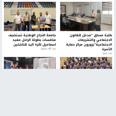
طلبة مساق "مدخل للقانون
جامعة النجاح الوطنية تستضيف
الاجتماعي والتشريعات
منافسات بطولة الراحل مفيد
الاجتماعية"يزورون مركز حماية
اسماعيل لكرة اليد للناشئين
الأسرة
منذ 48 دقيقة
منذ ثانية
بمشاركة 25 مدرباً.. جامعة النجاح
مركز إعلام النجاح يستضيف وفدًا
تطلق دورة إعداد مدربي كرة
أكاديميًا من جامعة لوليو
القدم المستوى (C)
للتكنولوجيا السويدية
منذ 51 دقيقة
منذ 9 دقيقة
تقارير