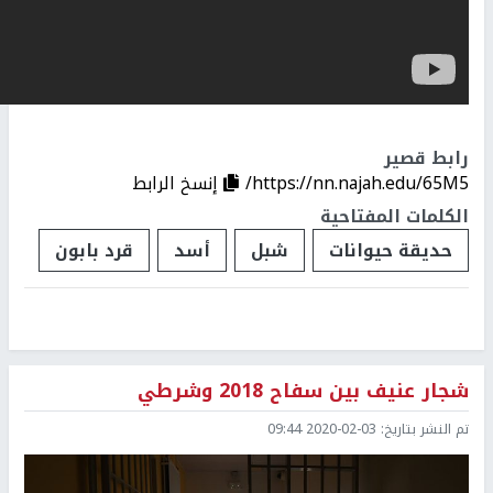
رابط قصير
https://nn.najah.edu/65M5/
إنسخ الرابط
الكلمات المفتاحية
حديقة حيوانات
شبل
أسد
قرد بابون
شجار عنيف بين سفاح 2018 وشرطي
تم النشر بتاريخ:
2020-02-03 09:44