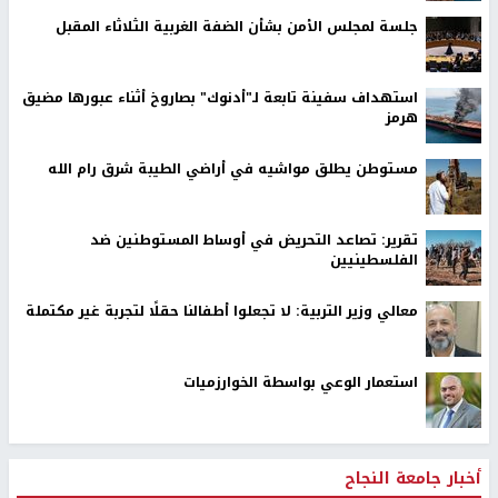
جلسة لمجلس الأمن بشأن الضفة الغربية الثلاثاء المقبل
استهداف سفينة تابعة لـ"أدنوك" بصاروخ أثناء عبورها مضيق
هرمز
مستوطن يطلق مواشيه في أراضي الطيبة شرق رام الله
تقرير: تصاعد التحريض في أوساط المستوطنين ضد
الفلسطينيين
معالي وزير التربية: لا تجعلوا أطفالنا حقلًا لتجربة غير مكتملة
استعمار الوعي بواسطة الخوارزميات
أخبار جامعة النجاح