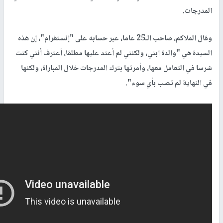
المدرجات.
وقال الملاكم، صاحب الـ25 عاما، عبر حسابه على "إنستغرام"، إن هذه
السيدة هي "والدة ابني، ولكنني لم أعتد عليها مطلقا، أعترف أنني كنت
شرسا في التعامل معها، وأمرتها بترك المدرجات خلال المباراة، ولكنها
في النهاية لم تصب بأي سوء".