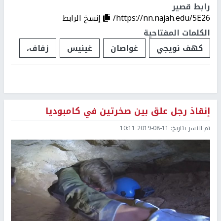
رابط قصير
https://nn.najah.edu/5E26/
إنسخ الرابط
الكلمات المفتاحية
كهف نويجي
غواصان
غينيس
زفاف،
إنقاذ رجل علق بين صخرتين في كامبوديا
تم النشر بتاريخ:
2019-08-11 10:11