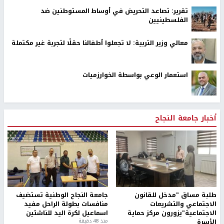
تقرير: تصاعد التحريض في أوساط المستوطنين ضد
الفلسطينيين
معالي وزير التربية: لا تجعلوا أطفالنا حقلًا لتجربة غير مكتملة
استعمار الوعي بواسطة الخوارزميات
أخبار جامعة النجاح
طلبة مساق "مدخل للقانون
جامعة النجاح الوطنية تستضيف
الاجتماعي والتشريعات
منافسات بطولة الراحل مفيد
الاجتماعية"يزورون مركز حماية
اسماعيل لكرة اليد للناشئين
الأسرة
منذ 48 دقيقة