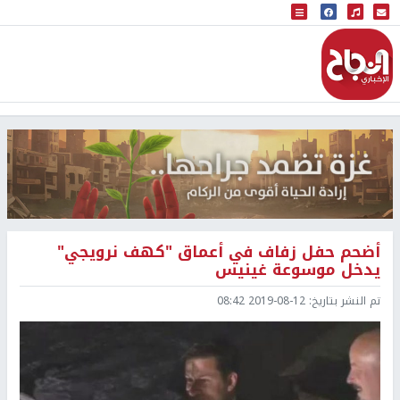
البث المباشر
إذاعة النجاح
أضحم حفل زفاف في أعماق "كهف نرويجي"
يدخل موسوعة غينيس
تم النشر بتاريخ:
2019-08-12 08:42