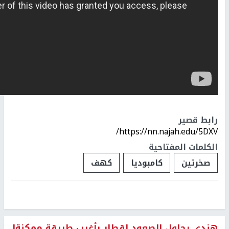
رابط قصير
https://nn.najah.edu/5DXV/
الكلمات المفتاحية
صخرتين
كامبوديا
كهف
هندي يحاول الصعود لقطار بأغرب طريقة ممكنة!