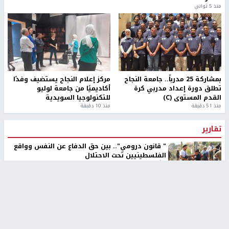
منذ 5 ثواني
بمشاركة 25 مدرباً.. جامعة النجاح
مركز إعلام النجاح يستضيف وفدًا
تطلق دورة إعداد مدربي كرة
أكاديميًا من جامعة لوليو
القدم المستوى (C)
للتكنولوجيا السويدية
منذ 51 دقيقة
منذ 10 دقيقة
تقارير
" قانون درومي".. بين حق الدفاع عن النفس وواقع
الفلسطينيين تحت الاحتلال
6 أيام، 17 ساعة ago
تقارير
شهداء بينهم أطفال في غزة.. والاحتلال يصعّد
غاراته ويمنح السكان دقائق للإخلاء
2 أسبوعين ago
تقارير