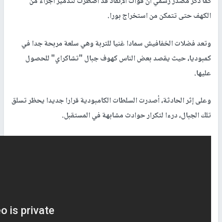
كما ذكر مصدر رسمي أن قوات الإنقاذ قد اضطرت لتدمير أجزاء من
الكهف حتى تتمكن من استخراج بورا.
وتعد فضلات الخفافيش سمادا غنيا للتربة وهي سلعة مربحة جدا في
كمبوديا، حيث يقصد بعض الناس كهوف جبال "تشاكراي" للحصول
عليها.
وعلى إثر الحادثة، أصدرت السلطات الكامبودية قرارا جديدا يحظر تسلق
تلك الجبال، درءا لتكرار حوادث مشابهة في المستقبل.