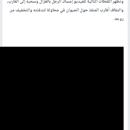
وتظهر اللقطات التالية للفيديو إمساك الرجل بالغزال وسحبه إلى القارب،
والتفاف أقارب المنقذ حول الحيوان في محاولة لتدفئته والتخفيف من
روعه.