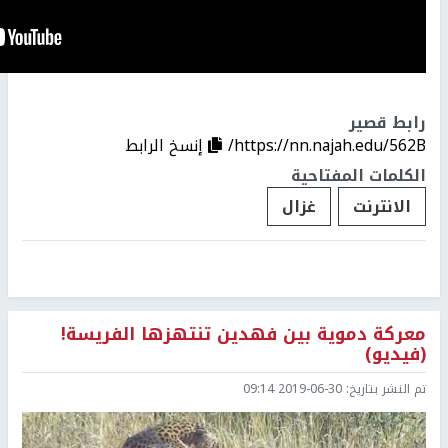
رابط قصير
https://nn.najah.edu/562B/
إنسخ الرابط
الكلمات المفتاحية
الانترنت
غزال
معركة دموية بين فهدين تنتهزها الفريسة!
(فيديو)
تم النشر بتاريخ:
2019-06-30 09:14