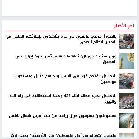
اخر الأخبار
بالصور| مرضى عالقون في غزة يناشدون بإجلائهم العاجل مع
انهيار النظام الصحي
وول ستريت جورنال: تفاهمات هرمز تعزز نفوذ إيران على
المضيق
الاحتلال يقتحم قرى في نابلس ويداهم منازل ويستجوب
مواطنين
الاحتلال يطرح عطاءً لبناء 627 وحدة استيطانية في رام الله
والبيرة
مستوطنون يسرقون جرارًا زراعيًا من بيت أمرين شمال نابلس
ملتقى "شعراء من أجل فلسطين" في الأرجنتين يحيي إرث