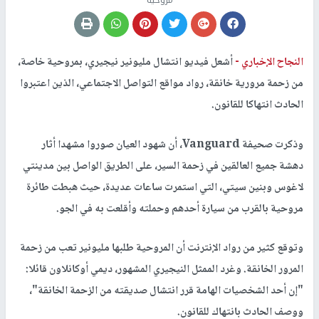
مروحية
النجاح الإخباري -
أشعل فيديو انتشال مليونير نيجيري، بمروحية خاصة،
من زحمة مرورية خانقة، رواد مواقع التواصل الاجتماعي، الذين اعتبروا
الحادث انتهاكا للقانون.
وذكرت صحيفة Vanguard، أن شهود العيان صوروا مشهدا أثار
دهشة جميع العالقين في زحمة السير، على الطريق الواصل بين مدينتي
لاغوس وبنين سيتي، التي استمرت ساعات عديدة، حيث هبطت طائرة
مروحية بالقرب من سيارة أحدهم وحملته وأقلعت به في الجو.
وتوقع كثير من رواد الإنترنت أن المروحية طلبها مليونير تعب من زحمة
المرور الخانقة. وغرد الممثل النيجيري المشهور، ديمي أوكانلاون قائلا:
"إن أحد الشخصيات الهامة قرر انتشال صديقته من الزحمة الخانقة"،
ووصف الحادث بانتهاك للقانون.