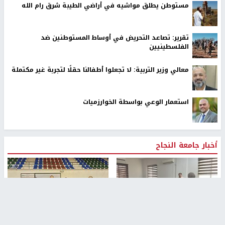
مستوطن يطلق مواشيه في أراضي الطيبة شرق رام الله
تقرير: تصاعد التحريض في أوساط المستوطنين ضد
الفلسطينيين
معالي وزير التربية: لا تجعلوا أطفالنا حقلًا لتجربة غير مكتملة
استعمار الوعي بواسطة الخوارزميات
أخبار جامعة النجاح
طلبة مساق "مدخل للقانون
جامعة النجاح الوطنية تستضيف