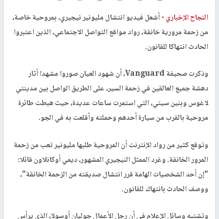
النجاح الإخباري -
أشعل فيديو انتشال مليونير نيجيري، بمروحية خاصة،
من زحمة مرورية خانقة، رواد مواقع التواصل الاجتماعي، الذين اعتبروا
الحادث انتهاكا للقانون.
وذكرت صحيفة Vanguard، أن شهود العيان صوروا مشهدا أثار
دهشة جميع العالقين في زحمة السير، على الطريق الواصل بين مدينتي
لاغوس وبنين سيتي، التي استمرت ساعات عديدة، حيث هبطت طائرة
مروحية بالقرب من سيارة أحدهم وحملته وأقلعت به في الجو.
وتوقع كثير من رواد الإنترنت أن المروحية طلبها مليونير تعب من زحمة
المرور الخانقة. وغرد الممثل النيجيري المشهور، ديمي أوكانلاون قائلا:
"إن أحد الشخصيات الهامة قرر انتشال صديقته من الزحمة الخانقة"،
ووصف الحادث بانتهاك للقانون.
وتشتبه وسائل الإعلام في أن رجل الأعمال جوليان أوسولا، الذي يرأس