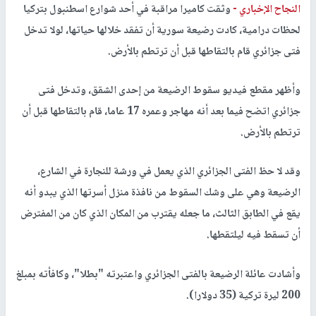
النجاح الإخباري -
وثقت كاميرا مراقبة في أحد شوارع اسطنبول بتركيا
لحظات درامية، كادت رضيعة سورية أن تفقد خلالها حياتها، لولا تدخل
فتى جزائري قام بالتقاطها قبل أن ترتطم بالأرض.
وأظهر مقطع فيديو سقوط الرضيعة من إحدى الشقق، وتدخل فتى
جزائري اتضح فيما بعد أنه مهاجر وعمره 17 عاما، قام بالتقاطها قبل أن
ترتطم بالأرض.
وقد لا حظ الفتى الجزائري الذي يعمل في ورشة للنجارة في الشارع،
الرضيعة وهي على وشك السقوط من نافذة منزل أسرتها الذي يبدو أنه
يقع في الطابق الثالث، ما جعله يقترب من المكان الذي كان من المفترض
أن تسقط فيه ليلتقطها.
وأشادت عائلة الرضيعة بالفتى الجزائري واعتبرته "بطلا"، وكافأته بمبلغ
200 ليرة تركية (35 دولارا).