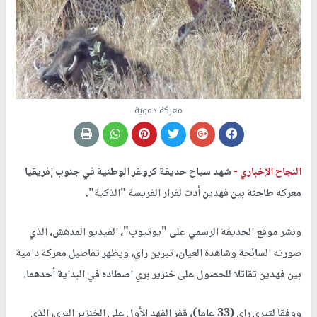
معركة دموية
النجاح الإخباري -
شهد سياح حديقة كروغر الوطنية في جنوب إفريقيا
معركة طاحنة بين فهدين أدت لفرار الفريسة "الذكية".
ونشر موقع الحديقة الرسمي على "يوتيوب"، الفيديو المدهش، الذي
صورته السائحة وشاهدة العيان، تيرين راي، ويظهر تفاصيل معركة دامية
بين فهدين تقاتلا للحصول على خنزير بري اصطاده في البداية أحدهما.
ووفقا لتيري راي (33 عاما)، قفز الفهد الأول على الخنزير البري، الذي