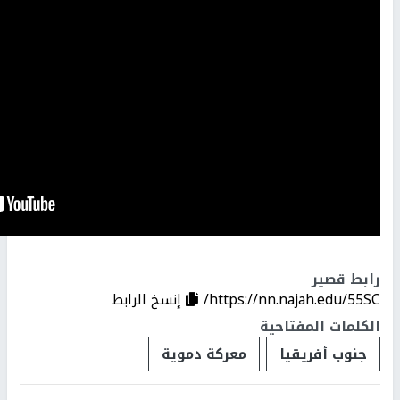
رابط قصير
https://nn.najah.edu/55SC/
إنسخ الرابط
الكلمات المفتاحية
جنوب أفريقيا
معركة دموية